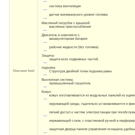
система вентиляции
датчик минимального уровня топлива
Масляный патрубок с крышкой:
масляные приспособления
Двигатель в комплекте с:
аккамуляторная батарея
рабочие жидкости (без топлива)
Защиты:
защита всех подвижных частей.
подъема
Описание html
Структура двойной точки подъема рамы
Выхлопная система:
промышленный глушитель
Кожух:
кожух изготавливается из модульных панелей из оцин
окружающей среды, тщательно устанавливается и фикс
легкий доступ к частям электростанции при техобслу
нержавеющей стали, с пластиковой ручкой и перфори
защитная дверца панели управления оснащена удобны