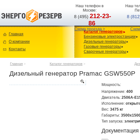
Наш телефон в
Наш тел
Москве:
Пе
212-23-
8 (495)
8 (81
86
Схема проезда >
Схем
Каталог генераторов
Главная
Бензиновые электростанции
О компании
Дизельные генераторы
Газовые генераторы
Контакты
Сварочные генераторы
Главная
>
Каталог генераторов
>
Диз
Дизельный генератор Pramac GSW550P
Мощность:
Напряжение:
400
Двигатель:
2506A-E1
Исполнение:
открыт
Вес:
3475 кг
Габариты:
3500х150
Тип запуска:
электри
Документация