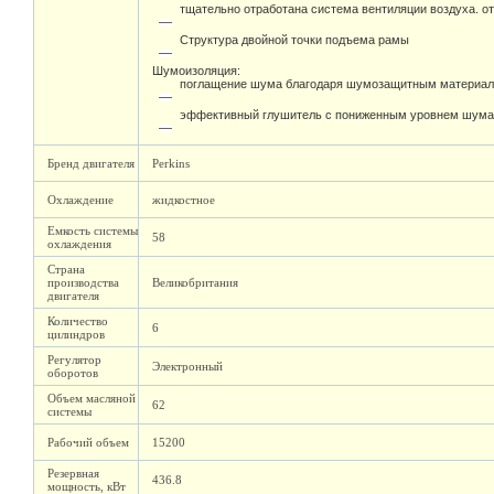
тщательно отработана система вентиляции воздуха. о
Структура двойной точки подъема рамы
Шумоизоляция:
поглащение шума благодаря шумозащитным материал
эффективный глушитель с пониженным уровнем шума,
Бренд двигателя
Perkins
Охлаждение
жидкостное
Емкость системы
58
охлаждения
Страна
производства
Великобритания
двигателя
Количество
6
цилиндров
Регулятор
Электронный
оборотов
Объем масляной
62
системы
Рабочий объем
15200
Резервная
436.8
мощность, кВт