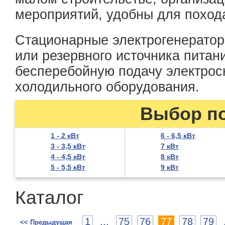
мероприятий, удобны для поход
Стационарные электрогенератор
или резервного источника питан
бесперебойную подачу электрос
холодильного оборудования.
Выбор п
1 - 2 кВт
6 - 6,5 кВт
3 - 3,5 кВт
7 кВт
4 - 4,5 кВт
8 кВт
5 - 5,5 кВт
9 кВт
Каталог
1
...
75
76
77
78
79
<< Предыдущая