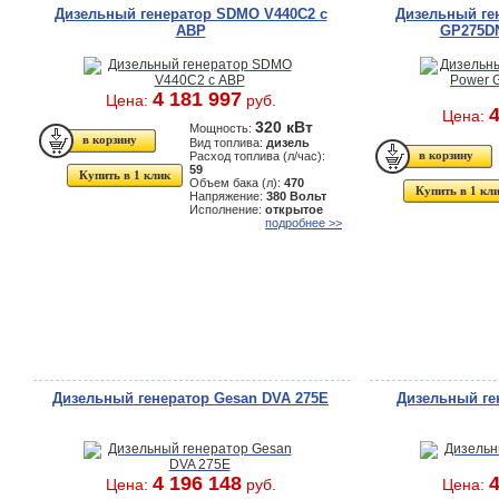
Дизельный генератор SDMO V440C2 с
Дизельный ген
АВР
GP275DN
4 181 997
Цена:
руб.
4
Цена:
320 кВт
Мощность:
Вид топлива:
дизель
Расход топлива (л/час):
59
Купить в 1 клик
Объем бака (л):
470
Купить в 1 кл
Напряжение:
380 Вольт
Исполнение:
открытое
подробнее >>
Дизельный генератор Gesan DVA 275E
Дизельный ге
4 196 148
4
Цена:
руб.
Цена: