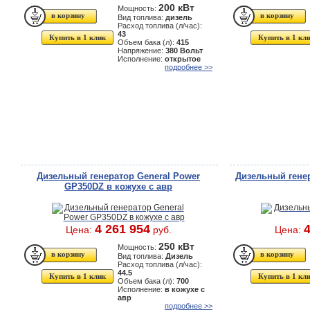
200 кВт
Мощность:
Вид топлива:
дизель
Расход топлива (л/час):
43
Купить в 1 клик
Купить в 1 кл
Объем бака (л):
415
Напряжение:
380 Вольт
Исполнение:
открытое
подробнее >>
Дизельный генератор General Power
Дизельный гене
GP350DZ в кожухе с авр
4 261 954
4
Цена:
руб.
Цена:
250 кВт
Мощность:
Вид топлива:
Дизель
Расход топлива (л/час):
44.5
Купить в 1 клик
Купить в 1 кл
Объем бака (л):
700
Исполнение:
в кожухе с
авр
подробнее >>