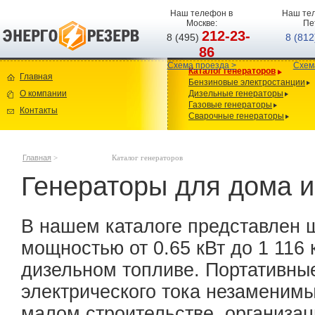
Наш телефон в
Наш тел
Москве:
Пе
212-23-
8 (495)
8 (81
86
Схема проезда >
Схем
Каталог генераторов
Главная
Бензиновые электростанции
О компании
Дизельные генераторы
Газовые генераторы
Контакты
Сварочные генераторы
Главная
>
Каталог генераторов
Генераторы для дома и
В нашем каталоге представлен 
мощностью от 0.65 кВт до 1 116 
дизельном топливе. Портативны
электрического тока незаменимы
малом строительстве, организац