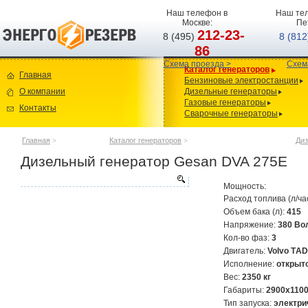
Наш телефон в
Наш тел
Москве:
Пе
212-23-
8 (495)
8 (81
86
Схема проезда >
Схем
Каталог генераторов
Главная
Бензиновые электростанции
О компании
Дизельные генераторы
Газовые генераторы
Контакты
Сварочные генераторы
Главная
>
Каталог генераторов
>
Диз
Дизельный генератор Gesan DVA 275E
Мощность:
Расход топлива (л/ча
Объем бака (л):
415
Напряжение:
380 Во
Кол-во фаз:
3
Двигатель:
Volvo TАD
Исполнение:
открыт
Вес:
2350 кг
Габариты:
2900х110
Тип запуска:
электри