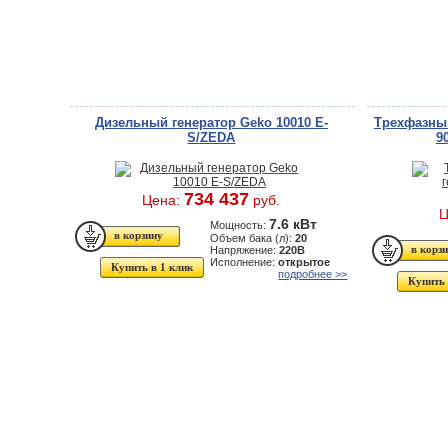
Дизельный генератор Geko 10010 E-
Трехфазны
S/ZEDA
9
734 437
Цена:
руб.
Ц
7.6 кВт
Мощность:
Объем бака (л):
20
Напряжение:
220В
Исполнение:
открытое
Купить в 1 клик
подробнее >>
Купить 