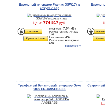
Дизельный генератор Pramac GSW10Y в
Дизельны
кожухе с авр
774 517
Цена:
руб.
Ц
7.04 кВт
Мощность:
Расход топлива (л/час):
1.99
Напряжение:
400
Купить в 1 клик
Купить 
Исполнение:
в кожухе с
авр
подробнее >>
Трехфазный бензиновый генератор Geko
Сварочный 
9000 ED–AA/SEBA SS
Ц