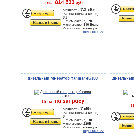
814 533
Цена:
руб.
7.2 кВт
Мощность:
Расход топлива (л/час):
3.3
Купить 
Объем бака (л):
20
Купить в 1 клик
Напряжение:
380 Вольт
Исполнение:
в кожухе
подробнее >>
Дизельный генератор Yanmar eG100i
Дизельный
по запросу
Цена:
Ц
7 кВт
Мощность:
Расход топлива (л/час):
3
Объем бака (л):
30
Купить в 1 клик
Напряжение:
220В
Купить 
Исполнение:
в кожухе
подробнее >>