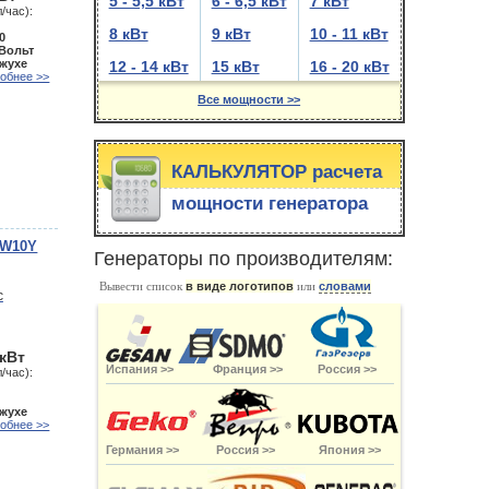
5 - 5,5 кВт
6 - 6,5 кВт
7 кВт
/час):
8 кВт
9 кВт
10 - 11 кВт
0
 Вольт
ожухе
12 - 14 кВт
15 кВт
16 - 20 кВт
обнее >>
Все мощности >>
КАЛЬКУЛЯТОР расчета
мощности генератора
SW10Y
Генераторы по производителям:
Вывести список
в виде логотипов
или
словами
 кВт
Испания >>
Франция >>
Россия >>
/час):
ожухе
обнее >>
Германия >>
Россия >>
Япония >>