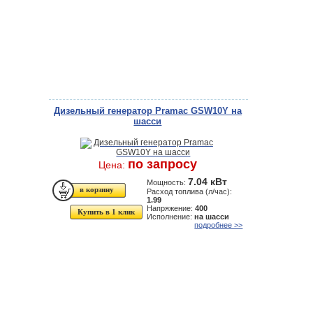
Дизельный генератор Pramac GSW10Y на
шасси
по запросу
Цена:
7.04 кВт
Мощность:
Расход топлива (л/час):
1.99
Напряжение:
400
Купить в 1 клик
Исполнение:
на шасси
подробнее >>