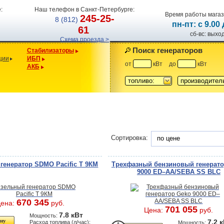
:
Наш телефон в Санкт-Петербурге:
Время работы магаз
245-25-
8 (812)
пн-пт: с 9.00
61
сб-вс: вых
Схема проезда >
Поиск генераторов
Стабилизаторы
ции
ИБП
от
кВт
до
кВт
АКБ
топливо:
производител
Сортировка:
по цене
генератор SDMO Pacific T 9КM
Трехфазный бензиновый генерато
9000 ED–AA/SEBA SS BLC
670 345
ена:
руб.
701 055
Цена:
руб.
7.8 кВт
Мощность:
7.2 
Расход топлива (л/час):
Мощность: