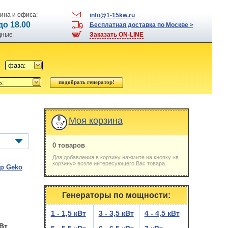
ина и офиса:
info@1-15kw.ru
 до 18.00
Бесплатная доставка по Москве >
одные
Заказать ON-LINE
фаза:
ь:
0
Моя корзина
0 товаров
Для добавления в корзину нажмите на кнопку «в
корзину» возле интересующего Вас товара.
р Geko
Генераторы по мощности:
1 - 1,5 кВт
3 - 3,5 кВт
4 - 4,5 кВт
кВт