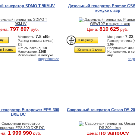
й генератор SDMO Т 9КМ-IV
Дизельный генератор Pramac GS
кожухе с авр
797 897
810 625
ена:
руб.
Цена:
руб.
7.8 кВт
7.22
Мощность:
Мощность:
Расход топлива (л/час):
Расход топлива (л
2.5
1.99
Объем бака (л):
50
Напряжение:
400
в 1 клик
Купить в 1 клик
Напряжение:
220В
Исполнение:
в ко
Исполнение:
в кожухе
авр
подробнее >>
подр
генератор Europower EPS 300
Cварочный генератор Gesan DS 20
DXE DC
1 999 990
по запросу
ена:
руб.
Цена: