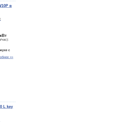
W10P в
 кВт
/час):
жухе с
обнее >>
0 L key