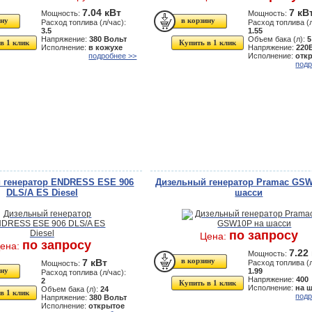
7.04 кВт
7 кВ
Мощность:
Мощность:
Расход топлива (л/час):
Расход топлива (л
3.5
1.55
Напряжение:
380 Вольт
Объем бака (л):
5
в 1 клик
Купить в 1 клик
Исполнение:
в кожухе
Напряжение:
220
подробнее >>
Исполнение:
отк
подр
 генератор ENDRESS ESE 906
Дизельный генератор Pramac GSW
DLS/A ES Diesel
шасси
по запросу
Цена:
по запросу
ена:
7.22
Мощность:
7 кВт
Расход топлива (л
Мощность:
1.99
Расход топлива (л/час):
Напряжение:
400
2
Купить в 1 клик
Исполнение:
на 
Объем бака (л):
24
в 1 клик
подр
Напряжение:
380 Вольт
Исполнение:
открытое