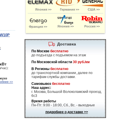
Япония >>
Германия >>
США >>
Япония >>
Россия >>
Франция >>
SW10P
Доставка
По Москве
бесплатно
до подъезда с подъемом на этаж
По Московской области
30 руб./км
 кВт
/час):
В Регионы
бесплатно
до транспортной компании, далее по
тарифам службы доставки.
ожухе
обнее >>
Самовывоз
бесплатно
Наш адрес:
г. Москва, Большой Волоколамский проезд,
6с3
Время работы
Пн-Пт: 9:00 - 18:00, Сб., Вс. - выходные
подробнее о доставке >>