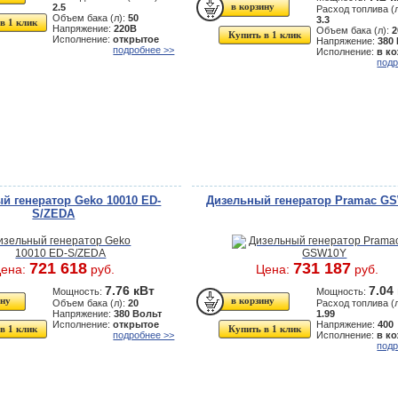
2.5
Расход топлива (л
Объем бака (л):
50
3.3
в 1 клик
Напряжение:
220В
Объем бака (л):
2
Купить в 1 клик
Исполнение:
открытое
Напряжение:
380
подробнее >>
Исполнение:
в к
подр
й генератор Geko 10010 ED-
Дизельный генератор Pramac G
S/ZEDA
721 618
731 187
ена:
руб.
Цена:
руб.
7.76 кВт
7.04
Мощность:
Мощность:
Объем бака (л):
20
Расход топлива (л
Напряжение:
380 Вольт
1.99
Исполнение:
открытое
Напряжение:
400
в 1 клик
Купить в 1 клик
подробнее >>
Исполнение:
в к
подр