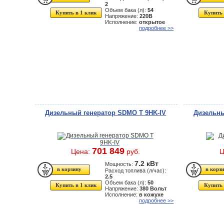
2
Объем бака (л):
54
Купить в 1 клик
Купить 
Напряжение:
220В
Исполнение:
открытое
подробнее >>
Дизельный генератор SDMO Т 9HK-IV
Дизельны
701 849
Цена:
руб.
Ц
7.2 кВт
Мощность:
Расход топлива (л/час):
2.5
Объем бака (л):
50
Купить в 1 клик
Купить 
Напряжение:
380 Вольт
Исполнение:
в кожухе
подробнее >>