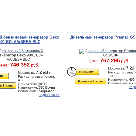
й бензиновый генератор Geko
Дизельный генератор Pramac G
001 ED–AA/SEBA BLC
767 295
Цена:
руб.
746 352
ена:
руб.
7.22
Мощность:
7.2 кВт
Расход топлива (л
Мощность:
1.99
Расход топлива (л/час):
Напряжение:
400
4.5
Купить в 1 клик
Исполнение:
в к
Объем бака (л):
10
в 1 клик
подр
Напряжение:
380 Вольт
Исполнение:
открытое
подробнее >>