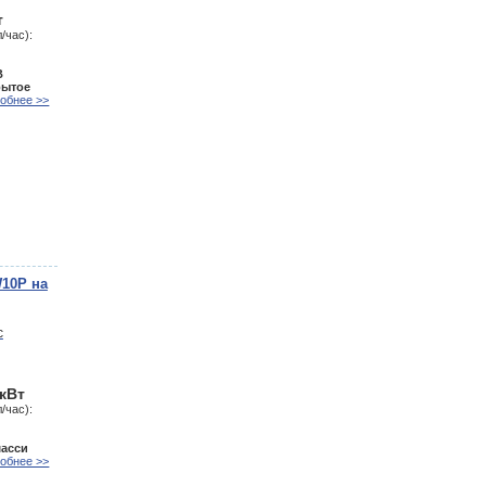
т
/час):
В
рытое
обнее >>
10P на
 кВт
/час):
шасси
обнее >>