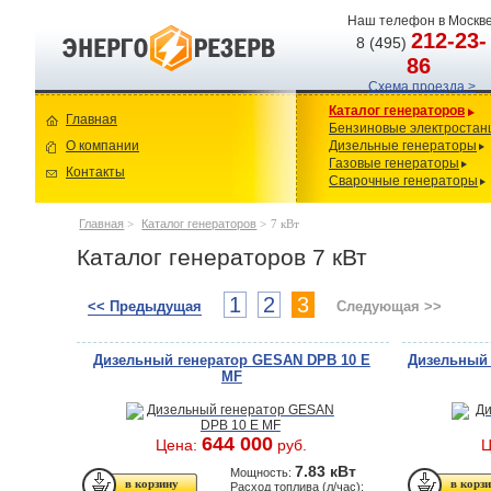
Наш телефон в Москве
212-23-
8 (495)
86
Схема проезда >
Каталог генераторов
Главная
Бензиновые электростан
О компании
Дизельные генераторы
Газовые генераторы
Контакты
Сварочные генераторы
Главная
>
Каталог генераторов
>
7 кВт
Каталог генераторов 7 кВт
1
2
3
<< Предыдущая
Следующая >>
Дизельный генератор GESAN DPB 10 E
Дизельный 
MF
644 000
Цена:
руб.
Ц
7.83 кВт
Мощность:
Расход топлива (л/час):