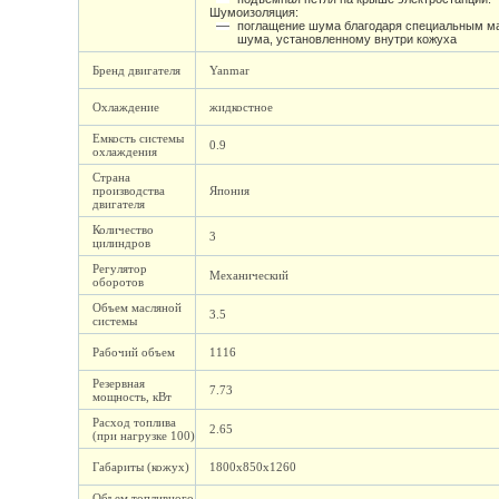
Шумоизоляция:
поглащение шума благодаря специальным м
шума, установленному внутри кожуха
Бренд двигателя
Yanmar
Охлаждение
жидкостное
Емкость системы
0.9
охлаждения
Страна
производства
Япония
двигателя
Количество
3
цилиндров
Регулятор
Механический
оборотов
Объем масляной
3.5
системы
Рабочий объем
1116
Резервная
7.73
мощность, кВт
Расход топлива
2.65
(при нагрузке 100)
Габариты (кожух)
1800х850х1260
Объем топливного