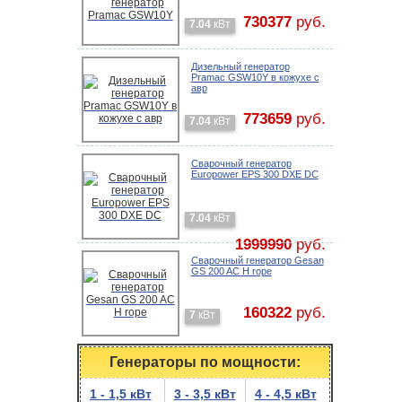
730377
руб.
7.04
кВт
Дизельный генератор
Pramac GSW10Y в кожухе с
авр
773659
руб.
7.04
кВт
Сварочный генератор
Europower EPS 300 DXE DC
7.04
кВт
1999990
руб.
Cварочный генератор Gesan
GS 200 AC H rope
160322
руб.
7
кВт
Генераторы по мощности:
1 - 1,5 кВт
3 - 3,5 кВт
4 - 4,5 кВт