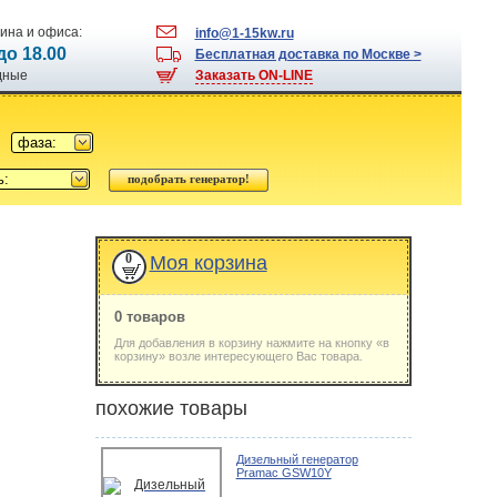
ина и офиса:
info@1-15kw.ru
 до 18.00
Бесплатная доставка по Москве >
одные
Заказать ON-LINE
фаза:
ь:
0
Моя корзина
0 товаров
Для добавления в корзину нажмите на кнопку «в
корзину» возле интересующего Вас товара.
похожие товары
Дизельный генератор
Pramac GSW10Y