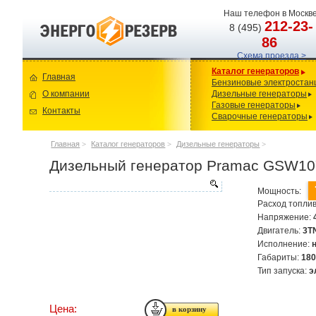
Наш телефон в Москве
212-23-
8 (495)
86
Схема проезда >
Каталог генераторов
Главная
Бензиновые электростан
О компании
Дизельные генераторы
Газовые генераторы
Контакты
Сварочные генераторы
Главная
>
Каталог генераторов
>
Дизельные генераторы
>
Дизельный генератор Pramac GSW10
Мощность:
Расход топлив
Напряжение:
Двигатель:
3T
Исполнение:
Габариты:
18
Тип запуска:
э
Цена: