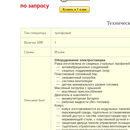
по запросу
Купить в 1 клик
Техническ
Тип генератора
трехфазный
Наличие АВР
1
Страна
Италия
Оборудование электростанции
Рама изготовлена из сварных стальных профилей 
антивибрационных соединений
сварных поддерживающих опор
Пластиковый топливный бак:
заправочный патрубок
система вентиляции
датчик минимального уровня топлива
Масляный патрубок с крышкой:
масляные приспособления
Двигатель в комплекте с:
аккамуляторная батарея
Описание html
рабочие жидкости (без топлива)
Кожух:
кожух изготавливается из модульных панеле
окружающей среды, тщательно устанавливает
легкий доступ к частям электростанции при
нержавеющей стали, с пластиковой ручкой 
защитная дверца панели управления оснаще
тщательно отработана система вентиляции в
подъемная петля на крыше электростанции.