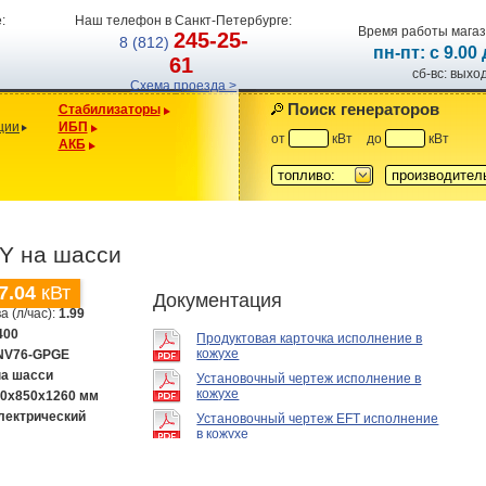
:
Наш телефон в Санкт-Петербурге:
Время работы магаз
245-25-
8 (812)
пн-пт: с 9.00
61
сб-вс: вых
Схема проезда >
Поиск генераторов
Стабилизаторы
ции
ИБП
от
кВт
до
кВт
АКБ
топливо:
производител
Y на шасси
7.04
кВт
Документация
а (л/час):
1.99
400
Продуктовая карточка исполнение в
кожухе
NV76-GPGE
на шасси
Установочный чертеж исполнение в
кожухе
00х850х1260 мм
лектрический
Установочный чертеж EFT исполнение
в кожухе