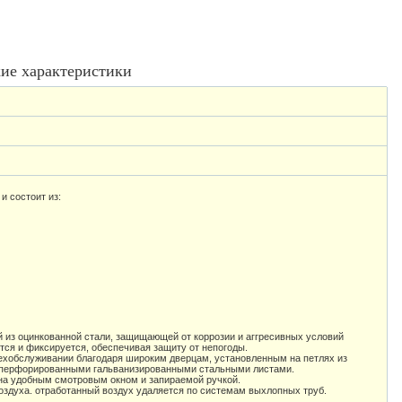
ие характеристики
и состоит из:
й из оцинкованной стали, защищающей от коррозии и аггресивных условий
ся и фиксируется, обеспечивая защиту от непогоды.
 техобслуживании благодаря широким дверцам, установленным на петлях из
и перфорированными гальванизированными стальными листами.
на удобным смотровым окном и запираемой ручкой.
оздуха. отработанный воздух удаляется по системам выхлопных труб.