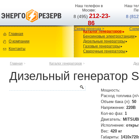
Наш телефон в
Наш тел
Москве:
Пе
212-23-
8 (495)
8 (81
86
Схема проезда >
Схем
Каталог генераторов
Главная
Бензиновые электростанции
О компании
Дизельные генераторы
Газовые генераторы
Контакты
Сварочные генераторы
Главная
>
Каталог генераторов
>
Диз
Дизельный генератор S
Мощность:
Расход топлива (л/
Объем бака (л):
50
Напряжение:
220В
Кол-во фаз:
1
Двигатель:
MITSUBI
Исполнение:
откры
Вес:
420 кг
Габариты:
1410х720