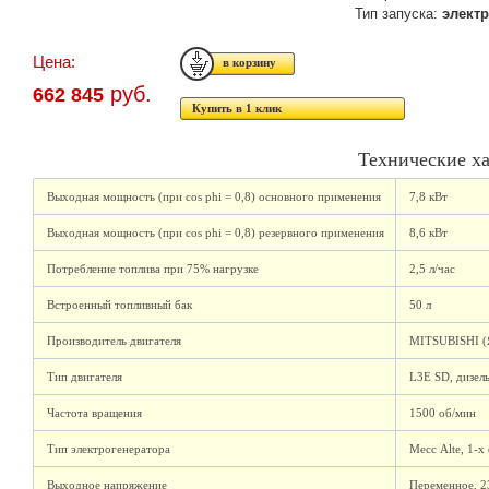
Тип запуска:
элект
Цена:
руб.
662 845
Купить в 1 клик
Технические х
Выходная мощность (при cos phi = 0,8) основного применения
7,8 кВт
Выходная мощность (при cos phi = 0,8) резервного применения
8,6 кВт
Потребление топлива при 75% нагрузке
2,5 л/час
Встроенный топливный бак
50 л
Производитель двигателя
MITSUBISHI (
Тип двигателя
L3Е SD, дизел
Частота вращения
1500 об/мин
Тип электрогенератора
Месс Аlte, 1-
Выходное напряжение
Переменное, 2