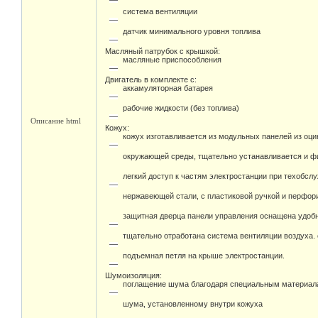
система вентиляции
датчик минимального уровня топлива
Масляный патрубок с крышкой:
масляные приспособления
Двигатель в комплекте с:
аккамуляторная батарея
рабочие жидкости (без топлива)
Описание html
Кожух:
кожух изготавливается из модульных панелей из оц
окружающей среды, тщательно устанавливается и фи
легкий доступ к частям электростанции при техобсл
нержавеющей стали, с пластиковой ручкой и перфо
защитная дверца панели управления оснащена удоб
тщательно отработана система вентиляции воздуха.
подъемная петля на крыше электростанции.
Шумоизоляция:
поглащение шума благодаря специальным материал
шума, установленному внутри кожуха