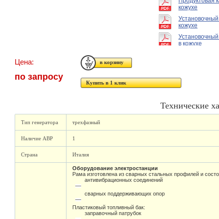
Продуктовая к
кожухе
Установочный
кожухе
Установочный
в кожухе
Цена:
по запросу
Купить в 1 клик
Технические х
Тип генератора
трехфазный
Наличие АВР
1
Страна
Италия
Оборудование электростанции
Рама изготовлена из сварных стальных профилей и состо
антивибрационных соединений
сварных поддерживающих опор
Пластиковый топливный бак:
заправочный патрубок