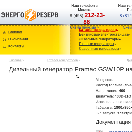
Наш телефон в
Наш тел
Москве:
Пе
212-23-
8 (495)
8 (81
86
Схема проезда >
Схем
Каталог генераторов
Главная
Бензиновые электростанции
О компании
Дизельные генераторы
Газовые генераторы
Контакты
Сварочные генераторы
Главная
>
Каталог генераторов
>
Диз
Дизельный генератор Pramac GSW10P н
Мощность:
Расход топлива (л/ча
Напряжение:
400
Двигатель:
403D-11G
Исполнение:
на шас
Габариты:
1800х850
Тип запуска:
электри
Документация