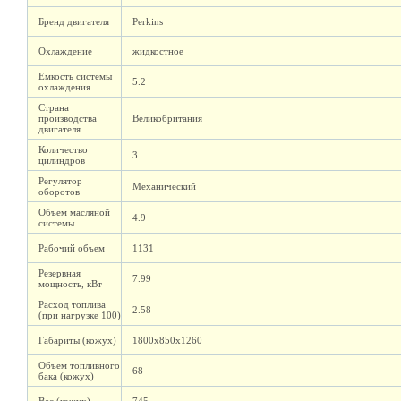
Бренд двигателя
Perkins
Охлаждение
жидкостное
Емкость системы
5.2
охлаждения
Страна
производства
Великобритания
двигателя
Количество
3
цилиндров
Регулятор
Механический
оборотов
Объем масляной
4.9
системы
Рабочий объем
1131
Резервная
7.99
мощность, кВт
Расход топлива
2.58
(при нагрузке 100)
Габариты (кожух)
1800х850х1260
Объем топливного
68
бака (кожух)