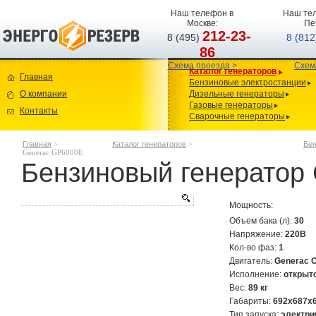
Наш телефон в
Наш тел
Москве:
Пе
212-23-
8 (495)
8 (81
86
Схема проезда >
Схем
Каталог генераторов
Главная
Бензиновые электростанции
О компании
Дизельные генераторы
Газовые генераторы
Контакты
Сварочные генераторы
Главная
>
Каталог генераторов
>
Бен
Generac GP6000E
Бензиновый генератор
Мощность:
Объем бака (л):
30
Напряжение:
220В
Кол-во фаз:
1
Двигатель:
Generac 
Исполнение:
открыт
Вес:
89 кг
Габариты:
692х687х
Тип запуска:
электри