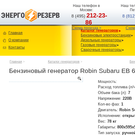
Наш телефон в
Наш тел
Москве:
Пе
212-23-
8 (495)
8 (81
86
Схема проезда >
Схем
Каталог генераторов
Главная
Бензиновые электростанции
О компании
Дизельные генераторы
Газовые генераторы
Контакты
Сварочные генераторы
Главная
>
Каталог генераторов
>
Бен
Бензиновый генератор Robin Subaru EB 6
Мощность:
Расход топлива (л/
Объем бака (л):
7
Напряжение:
220В
Кол-во фаз:
1
Двигатель:
Robin 
Исполнение:
откры
Вес:
78 кг
Габариты:
800x595x
Тип запуска:
ручно