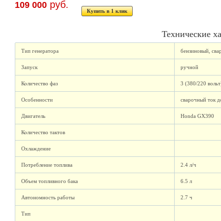
руб.
109 000
Купить в 1 клик
Технические х
Тип генератора
бензиновый, св
Запуск
ручной
Количество фаз
3 (380/220 воль
Особенности
сварочный ток д
Двигатель
Honda GX390
Количество тактов
Охлаждение
Потребление топлива
2.4 л/ч
Объем топливного бака
6.5 л
Автономность работы
2.7 ч
Тип