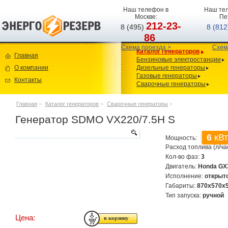
Наш телефон в
Наш тел
Москве:
Пе
212-23-
8 (495)
8 (81
86
Схема проезда >
Схем
Каталог генераторов
Главная
Бензиновые электростанции
О компании
Дизельные генераторы
Газовые генераторы
Контакты
Сварочные генераторы
Главная
>
Каталог генераторов
>
Сварочные генераторы
>
Генератор SDMO VX220/7.5H S
6
кВт
Мощность:
Расход топлива (л/ча
Кол-во фаз:
3
Двигатель:
Honda G
Исполнение:
открыт
Габариты:
870x570x
Тип запуска:
ручной
Цена: