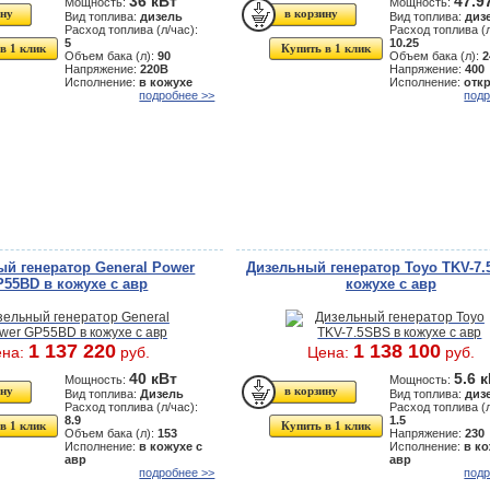
36 кВт
47.9
Мощность:
Мощность:
Вид топлива:
дизель
Вид топлива:
диз
Расход топлива (л/час):
Расход топлива (л
5
10.25
в 1 клик
Купить в 1 клик
Объем бака (л):
90
Объем бака (л):
2
Напряжение:
220В
Напряжение:
400
Исполнение:
в кожухе
Исполнение:
отк
подробнее >>
подр
й генератор General Power
Дизельный генератор Toyo TKV-7.
55BD в кожухе с авр
кожухе с авр
1 137 220
1 138 100
ена:
руб.
Цена:
руб.
40 кВт
5.6 
Мощность:
Мощность:
Вид топлива:
Дизель
Вид топлива:
диз
Расход топлива (л/час):
Расход топлива (л
8.9
1.5
в 1 клик
Купить в 1 клик
Объем бака (л):
153
Напряжение:
230
Исполнение:
в кожухе с
Исполнение:
в ко
авр
авр
подробнее >>
подр