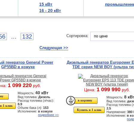
15 кВт
промышленн
16 - 20 кВт
56
...
132
Сортировка:
по цене
Следующая >>
й генератор General Power
Дизельный генератор Europower E
GP55BD в кожухе
TDE серия NEW BOY (ультра ти
1 099 220
ена:
руб.
1 099 990
Цена:
руб.
40 кВт
Мощность:
8 кВ
Вид топлива:
Дизель
Мощность:
Расход топлива (л/час):
Вид топлива:
диз
8.9
Расход топлива (л
в 1 клик
Объем бака (л):
153
2.5
Купить в 1 клик
Исполнение:
в кожухе
Напряжение:
380
подробнее >>
Исполнение:
в к
подр