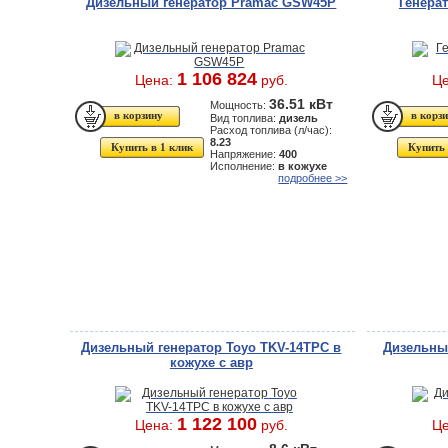
Дизельный генератор Pramac GSW45P
Генера
1 106 824
Цена:
руб.
Ц
36.51 кВт
Мощность:
Вид топлива:
дизель
Расход топлива (л/час):
8.23
Купить в 1 клик
Купить 
Напряжение:
400
Исполнение:
в кожухе
подробнее >>
Дизельный генератор Toyo TKV-14TPC в
Дизельны
кожухе с авр
1 122 100
Цена:
руб.
Ц