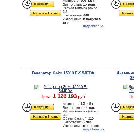
8.6 кВт
Мощность:
Вид топлива:
дизель
Расход топлива (л/час):
2.2
Купить в 1 клик
Купить 
Напряжение:
400
Исполнение:
в кожухе с
авр
подробнее >>
Генератор Geko 15010 E-S/MEDA
Дизельны
GP
1 126 193
Цена:
руб.
Ц
12 кВт
Мощность:
Вид топлива:
дизель
Расход топлива (л/час):
3.2
Купить в 1 клик
Купить 
Объем бака (л):
210
Напряжение:
220В
Исполнение:
открытое
подробнее >>