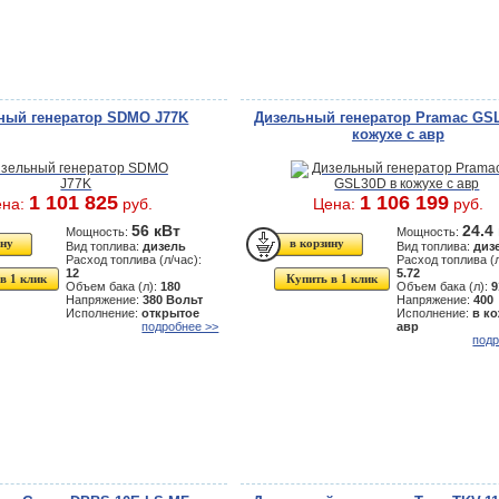
ный генератор SDMO J77K
Дизельный генератор Pramac GS
кожухе с авр
1 101 825
1 106 199
ена:
руб.
Цена:
руб.
56 кВт
24.4
Мощность:
Мощность:
Вид топлива:
дизель
Вид топлива:
диз
Расход топлива (л/час):
Расход топлива (л
12
5.72
в 1 клик
Купить в 1 клик
Объем бака (л):
180
Объем бака (л):
9
Напряжение:
380 Вольт
Напряжение:
400
Исполнение:
открытое
Исполнение:
в ко
подробнее >>
авр
подр