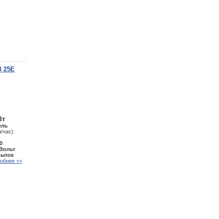
B 25E
Вт
ель
/час):
0
 Вольт
рытое
обнее >>