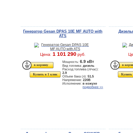
Генератор Gesan DPAS 10E MF AUTO with
Дизель
ATS
1 101 290
Цена:
руб.
Ц
6.9 кВт
Мощность:
Вид топлива:
дизель
Расход топлива (л/час):
2.9
Купить в 1 клик
Купить 
Объем бака (л):
51.5
Напряжение:
220В
Исполнение:
в кожухе
подробнее >>