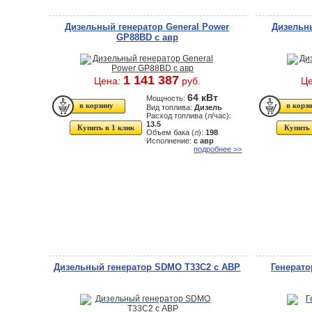
Дизельный генератор General Power
Дизельны
GP88BD с авр
1 141 387
Цена:
руб.
Ц
64 кВт
Мощность:
Вид топлива:
Дизель
Расход топлива (л/час):
13.5
Купить в 1 клик
Купить 
Объем бака (л):
198
Исполнение:
с авр
подробнее >>
Дизельный генератор SDMO T33C2 с АВР
Генерато