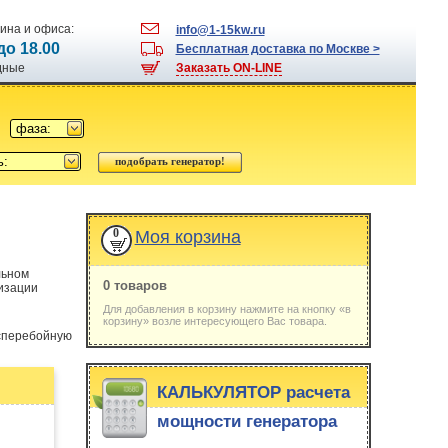
ина и офиса:
info@1-15kw.ru
 до 18.00
Бесплатная доставка по Москве >
одные
Заказать ON-LINE
фаза:
ь:
0
Моя корзина
льном
0 товаров
низации
Для добавления в корзину нажмите на кнопку «в
корзину» возле интересующего Вас товара.
есперебойную
КАЛЬКУЛЯТОР расчета
мощности генератора