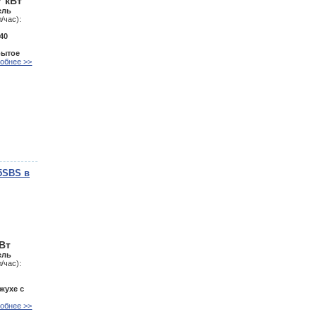
7 кВт
ель
/час):
40
рытое
обнее >>
5SBS в
кВт
ель
/час):
жухе с
обнее >>