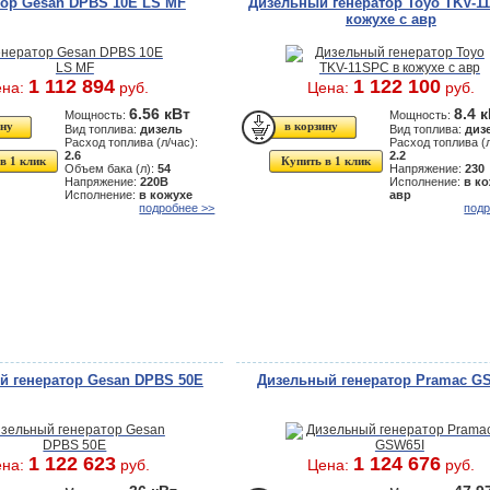
тор Gesan DPBS 10E LS MF
Дизельный генератор Toyo TKV-1
кожухе с авр
1 112 894
1 122 100
ена:
руб.
Цена:
руб.
6.56 кВт
8.4 
Мощность:
Мощность:
Вид топлива:
дизель
Вид топлива:
диз
Расход топлива (л/час):
Расход топлива (л
2.6
2.2
в 1 клик
Купить в 1 клик
Объем бака (л):
54
Напряжение:
230
Напряжение:
220В
Исполнение:
в ко
Исполнение:
в кожухе
авр
подробнее >>
подр
й генератор Gesan DPBS 50E
Дизельный генератор Pramac G
1 122 623
1 124 676
ена:
руб.
Цена:
руб.