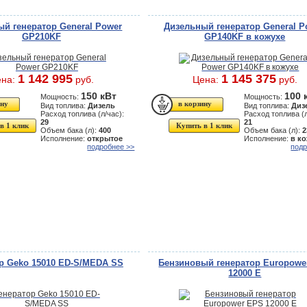
й генератор General Power
Дизельный генератор General P
GP210KF
GP140KF в кожухе
1 142 995
1 145 375
ена:
руб.
Цена:
руб.
150 кВт
100 
Мощность:
Мощность:
Вид топлива:
Дизель
Вид топлива:
Диз
Расход топлива (л/час):
Расход топлива (л
29
21
в 1 клик
Купить в 1 клик
Объем бака (л):
400
Объем бака (л):
2
Исполнение:
открытое
Исполнение:
в к
подробнее >>
подр
р Geko 15010 ED-S/MEDA SS
Бензиновый генератор Europowe
12000 Е