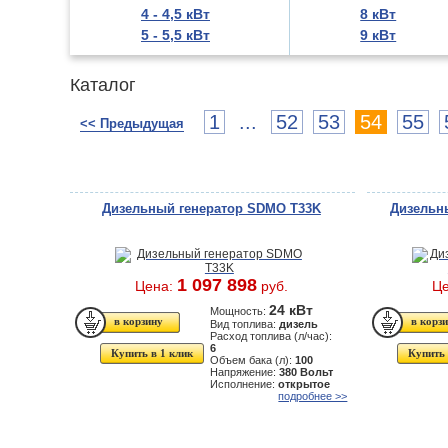
4 - 4,5 кВт
8 кВт
5 - 5,5 кВт
9 кВт
Каталог
1
...
52
53
54
55
<< Предыдущая
Дизельный генератор SDMO T33K
Дизельны
1 097 898
Цена:
руб.
Ц
24 кВт
Мощность:
Вид топлива:
дизель
Расход топлива (л/час):
6
Купить в 1 клик
Купить 
Объем бака (л):
100
Напряжение:
380 Вольт
Исполнение:
открытое
подробнее >>