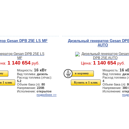
тор Gesan DPB 25E LS MF
Дизельный генератор Gesan DP
AUTO
1 140 654
1 140 654
ена:
руб.
Цена:
руб.
16 кВт
16 к
Мощность:
Мощность:
Вид топлива:
дизель
Вид топлива:
диз
Расход топлива (л/час):
Расход топлива (л
5.2
4
в 1 клик
Купить в 1 клик
Объем бака (л):
80
Объем бака (л):
8
Напряжение:
220В
Напряжение:
380
Исполнение:
открытое
Исполнение:
отк
подробнее >>
подр