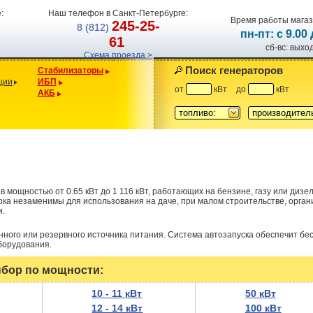
:
Наш телефон в Санкт-Петербурге:
Время работы магаз
245-25-
8 (812)
пн-пт: с 9.00
61
сб-вс: вых
Схема проезда >
Поиск генераторов
Стабилизаторы
ции
ИБП
от
кВт
до
кВт
АКБ
топливо:
производител
 мощностью от 0.65 кВт до 1 116 кВт, работающих на бензине, газу или дизе
ока незаменимы для использования на даче, при малом строительстве, орга
и.
ного или резервного источника питания. Система автозапуска обеспечит б
борудования.
бор по мощности:
10 - 11 кВт
50 кВт
12 - 14 кВт
100 кВт