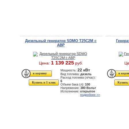
Дизельный генератор SDMO T25C2M с
Генера
АВР
1 139 225
Цена:
руб.
Ц
22 кВт
Мощность:
Вид топлива:
дизель
Расход топлива (л/час):
6
Купить в 1 клик
Купить 
Объем бака (л):
100
Напряжение:
380 Вольт
Исполнение:
открытое
подробнее >>