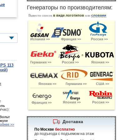
ые
Генераторы по производителям:
Вывести список
в виде логотипов
или
словами
Испания >>
Франция >>
Россия >>
Германия >>
Россия >>
Япония >>
PS 113
хий)
Япония >>
Германия >>
США >>
т
Япония >>
Россия >>
Франция >>
ель
/час):
 Вольт
ожухе
Доставка
обнее >>
По Москве
бесплатно
до подъезда с подъемом на этаж