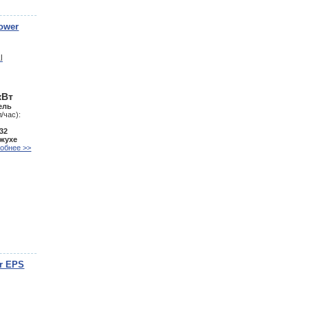
ower
кВт
ель
/час):
32
ожухе
обнее >>
r EPS