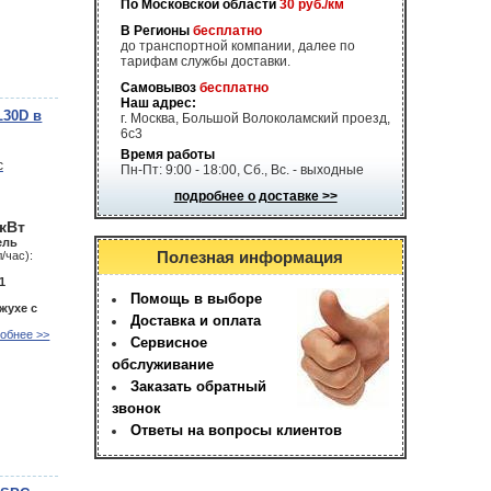
По Московской области
30 руб./км
В Регионы
бесплатно
до транспортной компании, далее по
тарифам службы доставки.
Самовывоз
бесплатно
Наш адрес:
L30D в
г. Москва, Большой Волоколамский проезд,
6с3
Время работы
Пн-Пт: 9:00 - 18:00, Сб., Вс. - выходные
подробнее о доставке >>
 кВт
ель
Полезная информация
/час):
1
Помощь в выборе
жухе с
Доставка и оплата
обнее >>
Сервисное
обслуживание
Заказать обратный
звонок
Ответы на вопросы клиентов