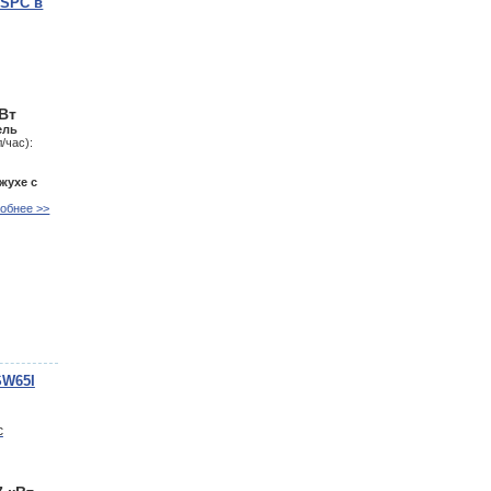
1SPC в
кВт
ель
/час):
жухе с
обнее >>
SW65I