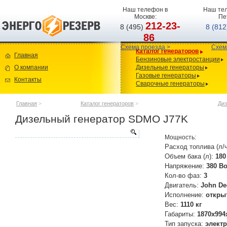
Наш телефон в
Наш тел
Москве:
Пе
212-23-
8 (495)
8 (81
86
Схема проезда >
Схем
Каталог генераторов
Главная
Бензиновые электростанции
О компании
Дизельные генераторы
Газовые генераторы
Контакты
Сварочные генераторы
Главная
>
Каталог генераторов
>
Диз
Дизельный генератор SDMO J77K
Мощность:
Расход топлива (л/
Объем бака (л):
180
Напряжение:
380 В
Кол-во фаз:
3
Двигатель:
John De
Исполнение:
откры
Вес:
1110 кг
Габариты:
1870х994
Тип запуска:
элект