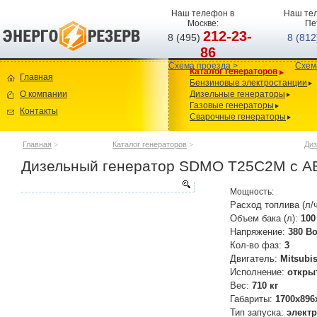
Наш телефон в
Наш тел
Москве:
Пе
212-23-
8 (495)
8 (81
86
Схема проезда >
Схем
Каталог генераторов
Главная
Бензиновые электростанции
О компании
Дизельные генераторы
Газовые генераторы
Контакты
Сварочные генераторы
Главная
>
Каталог генераторов
>
Диз
Дизельный генератор SDMO T25C2M с А
Мощность:
Расход топлива (л/
Объем бака (л):
100
Напряжение:
380 В
Кол-во фаз:
3
Двигатель:
Mitsubi
Исполнение:
откры
Вес:
710 кг
Габариты:
1700х896
Тип запуска:
элект