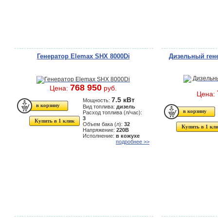
Генератор Elemax SHX 8000Di
Дизельный ген
768 950
Цена:
руб.
Цена:
7.5 кВт
Мощность:
Вид топлива:
дизель
Расход топлива (л/час):
3
Купить в 1 клик
Объем бака (л):
32
Купить в 1 кл
Напряжение:
220В
Исполнение:
в кожухе
подробнее >>