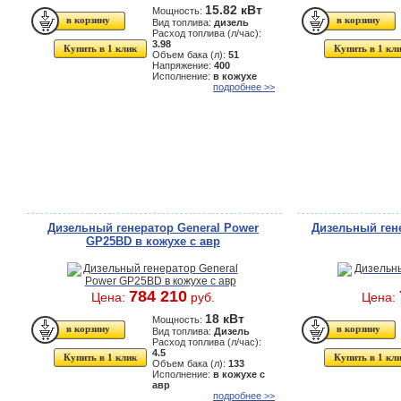
15.82 кВт
Мощность:
Вид топлива:
дизель
Расход топлива (л/час):
3.98
Купить в 1 клик
Купить в 1 кл
Объем бака (л):
51
Напряжение:
400
Исполнение:
в кожухе
подробнее >>
Дизельный генератор General Power
Дизельный ген
GP25BD в кожухе с авр
784 210
Цена:
руб.
Цена:
18 кВт
Мощность:
Вид топлива:
Дизель
Расход топлива (л/час):
4.5
Купить в 1 клик
Купить в 1 кл
Объем бака (л):
133
Исполнение:
в кожухе с
авр
подробнее >>