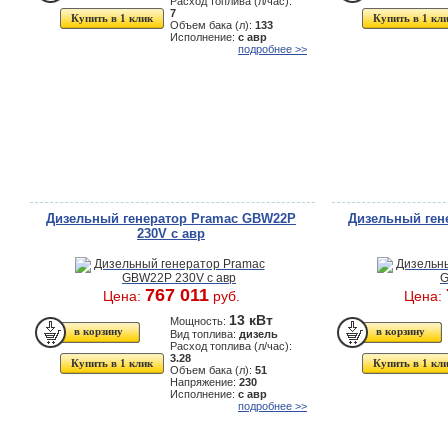
Расход топлива (л/час):
7
Купить в 1 клик
Купить в 1 кл
Объем бака (л):
133
Исполнение:
с авр
подробнее >>
Дизельный генератор Pramac GBW22P
Дизельный ген
230V с авр
767 011
Цена:
руб.
Цена:
13 кВт
Мощность:
Вид топлива:
дизель
Расход топлива (л/час):
3.28
Купить в 1 клик
Купить в 1 кл
Объем бака (л):
51
Напряжение:
230
Исполнение:
с авр
подробнее >>