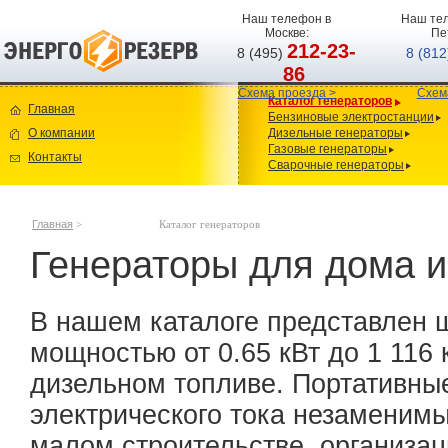
Наш телефон в
Наш тел
Москве:
Пе
212-23-
8 (495)
8 (81
86
Схема проезда >
Схем
Каталог генераторов
Главная
Бензиновые электростанции
О компании
Дизельные генераторы
Газовые генераторы
Контакты
Сварочные генераторы
Главная
>
Каталог генераторов
Генераторы для дома и
В нашем каталоге представлен 
мощностью от 0.65 кВт до 1 116 
дизельном топливе. Портативны
электрического тока незаменимы
малом строительстве, организац