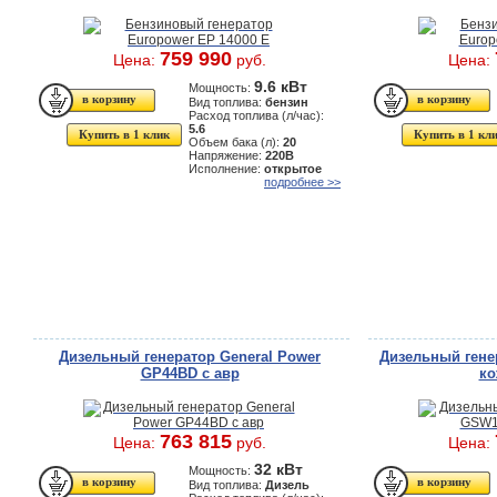
759 990
Цена:
руб.
Цена:
9.6 кВт
Мощность:
Вид топлива:
бензин
Расход топлива (л/час):
5.6
Купить в 1 клик
Купить в 1 кл
Объем бака (л):
20
Напряжение:
220В
Исполнение:
открытое
подробнее >>
Дизельный генератор General Power
Дизельный гене
GP44BD с авр
ко
763 815
Цена:
руб.
Цена:
32 кВт
Мощность:
Вид топлива:
Дизель