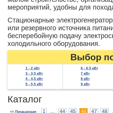
мероприятий, удобны для поход
Стационарные электрогенератор
или резервного источника питан
бесперебойную подачу электрос
холодильного оборудования.
Выбор п
1 - 2 кВт
6 - 6,5 кВт
3 - 3,5 кВт
7 кВт
4 - 4,5 кВт
8 кВт
5 - 5,5 кВт
9 кВт
Каталог
1
...
44
45
46
47
48
<< Предыдущая