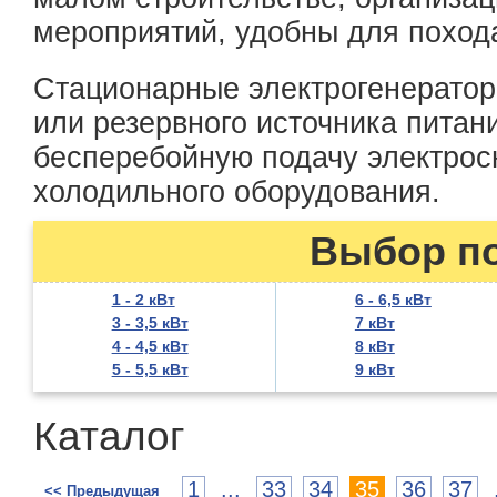
мероприятий, удобны для поход
Стационарные электрогенератор
или резервного источника питан
бесперебойную подачу электрос
холодильного оборудования.
Выбор п
1 - 2 кВт
6 - 6,5 кВт
3 - 3,5 кВт
7 кВт
4 - 4,5 кВт
8 кВт
5 - 5,5 кВт
9 кВт
Каталог
1
...
33
34
35
36
37
<< Предыдущая