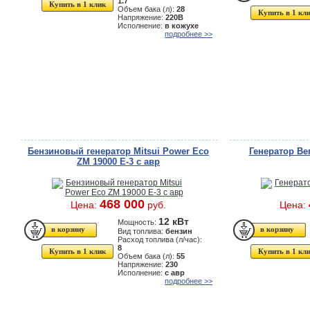
1.7
Купить в 1 клик
Объем бака (л):
28
Купить в 1 кл
Напряжение:
220В
Исполнение:
в кожухе
подробнее >>
Бензиновый генератор Mitsui Power Eco
Генератор Ве
ZM 19000 Е-3 с авр
468 000
Цена:
руб.
Цена:
12 кВт
Мощность:
Вид топлива:
бензин
Расход топлива (л/час):
8
Купить в 1 клик
Купить в 1 кл
Объем бака (л):
55
Напряжение:
230
Исполнение:
с авр
подробнее >>