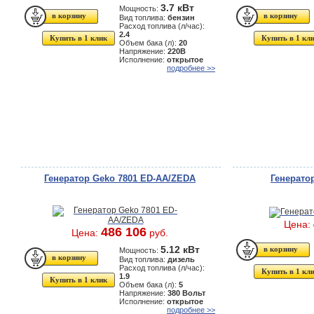
3.7 кВт
Мощность:
Вид топлива:
бензин
Расход топлива (л/час):
2.4
Купить в 1 клик
Купить в 1 кл
Объем бака (л):
20
Напряжение:
220В
Исполнение:
открытое
подробнее >>
Генератор Geko 7801 ED-AA/ZEDA
Генерато
Цена:
486 106
Цена:
руб.
5.12 кВт
Мощность:
Вид топлива:
дизель
Расход топлива (л/час):
Купить в 1 кл
1.9
Купить в 1 клик
Объем бака (л):
5
Напряжение:
380 Вольт
Исполнение:
открытое
подробнее >>