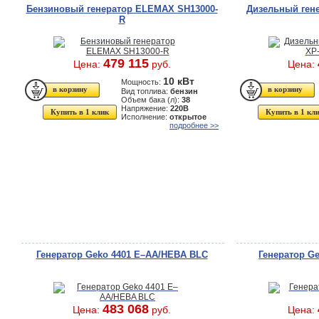
Бензиновый генератор ELEMAX SH13000-
Дизельный ген
R
479 115
Цена:
руб.
Цена:
10 кВт
Мощность:
Вид топлива:
бензин
Объем бака (л):
38
Напряжение:
220В
Купить в 1 клик
Купить в 1 кл
Исполнение:
открытое
подробнее >>
Генератор Geko 4401 E–AA/HЕBA BLC
Генератор G
483 068
Цена:
руб.
Цена: