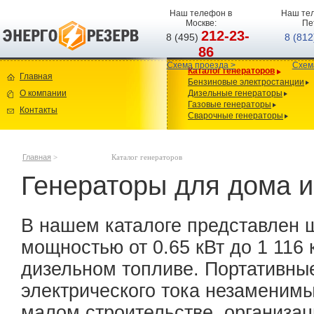
Наш телефон в
Наш тел
Москве:
Пе
212-23-
8 (495)
8 (81
86
Схема проезда >
Схем
Каталог генераторов
Главная
Бензиновые электростанции
О компании
Дизельные генераторы
Газовые генераторы
Контакты
Сварочные генераторы
Главная
>
Каталог генераторов
Генераторы для дома и
В нашем каталоге представлен 
мощностью от 0.65 кВт до 1 116 
дизельном топливе. Портативны
электрического тока незаменимы
малом строительстве, организац