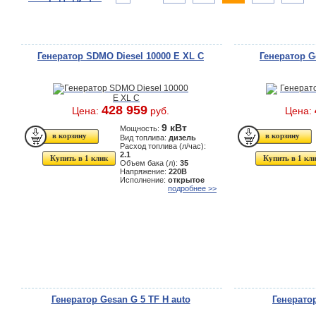
Генератор SDMO Diesel 10000 E XL C
Генератор G
428 959
Цена:
руб.
Цена:
9 кВт
Мощность:
Вид топлива:
дизель
Расход топлива (л/час):
2.1
Купить в 1 клик
Купить в 1 кл
Объем бака (л):
35
Напряжение:
220В
Исполнение:
открытое
подробнее >>
Генератор Gesan G 5 TF H auto
Генерато