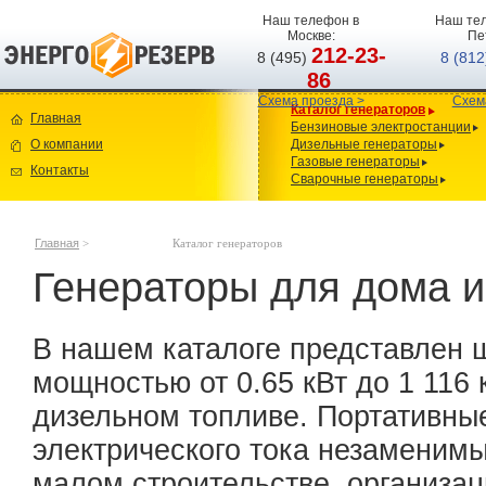
Наш телефон в
Наш тел
Москве:
Пе
212-23-
8 (495)
8 (81
86
Схема проезда >
Схем
Каталог генераторов
Главная
Бензиновые электростанции
О компании
Дизельные генераторы
Газовые генераторы
Контакты
Сварочные генераторы
Главная
>
Каталог генераторов
Генераторы для дома и
В нашем каталоге представлен 
мощностью от 0.65 кВт до 1 116 
дизельном топливе. Портативны
электрического тока незаменимы
малом строительстве, организац