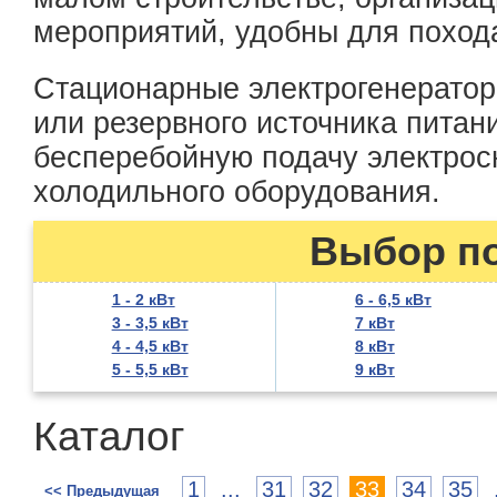
мероприятий, удобны для поход
Стационарные электрогенератор
или резервного источника питан
бесперебойную подачу электрос
холодильного оборудования.
Выбор п
1 - 2 кВт
6 - 6,5 кВт
3 - 3,5 кВт
7 кВт
4 - 4,5 кВт
8 кВт
5 - 5,5 кВт
9 кВт
Каталог
1
...
31
32
33
34
35
<< Предыдущая