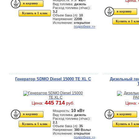
Цена:
Мощность:
Вид топлива:
дизель
Расход топлива (л/час):
3.2
Купить в 1 клик
Объем бака (л):
10
Напряжение:
220В
Купить в 1 кл
Исполнение:
открытое
подробнее >>
Генератор SDMO Diesel 15000 TE XL C
Дизельный ге
445 714
Цена:
руб.
Цена:
10 кВт
Мощность:
Вид топлива:
дизель
Расход топлива (л/час):
2.1
Купить в 1 клик
Купить в 1 кл
Объем бака (л):
35
Напряжение:
380 Вольт
Исполнение:
открытое
подробнее >>