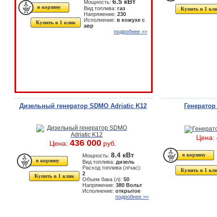
6.5 кВт
Мощность:
Вид топлива:
газ
Купить в 1 кл
Напряжение:
230
Исполнение:
в кожухе с
Купить в 1 клик
авр
подробнее >>
Дизельный генератор SDMO Adriatic K12
Генератор
Цена:
436 000
Цена:
руб.
8.4 кВт
Мощность:
Вид топлива:
дизель
Расход топлива (л/час):
Купить в 1 кл
2
Купить в 1 клик
Объем бака (л):
50
Напряжение:
380 Вольт
Исполнение:
открытое
подробнее >>