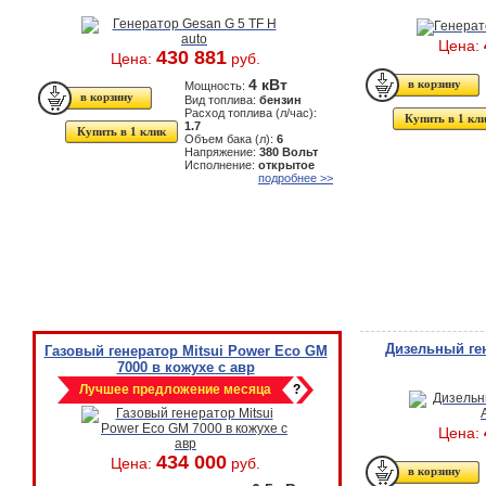
Цена:
430 881
Цена:
руб.
4 кВт
Мощность:
Вид топлива:
бензин
Расход топлива (л/час):
Купить в 1 кл
1.7
Купить в 1 клик
Объем бака (л):
6
Напряжение:
380 Вольт
Исполнение:
открытое
подробнее >>
Дизельный ген
Газовый генератор Mitsui Power Eco GM
7000 в кожухе с авр
Лучшее предложение месяца
?
Цена:
434 000
Цена:
руб.