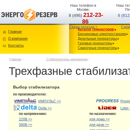
Наш телефон в
Наш тел
Москве:
Пе
212-23-
8 (495)
8 (81
86
Схема проезда >
Схем
Каталог генераторов
Главная
Бензиновые электростанции
О компании
Дизельные генераторы
Газовые генераторы
Контакты
Сварочные генераторы
Главная
>
Стабилизаторы напряжения
>
Трехфазные стабилиза
Выбор стабилизатора
по производителю:
ИМПУЛЬС >>
Progr
Delta >>
Lider
по напряжению:
по назначению:
220В >>
для дома >>
380В >>
для дачи >>