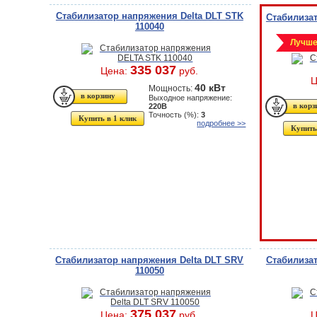
Стабилизатор напряжения Delta DLT STK
Стабилизат
110040
Лучше
335 037
Цена:
руб.
Ц
40 кВт
Мощность:
Выходное напряжение:
220В
Точность (%):
3
Купить в 1 клик
подробнее >>
Купить
Стабилизатор напряжения Delta DLT SRV
Стабилизат
110050
375 037
Цена:
руб.
Ц