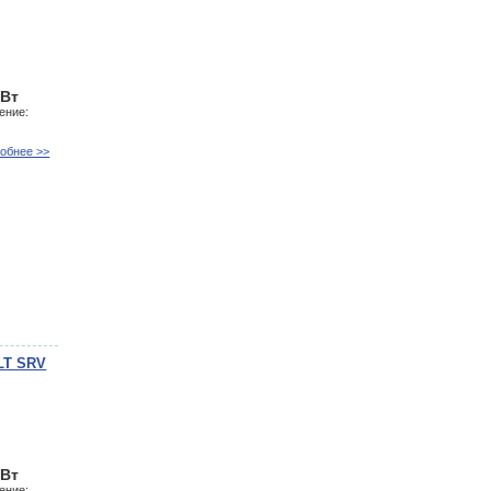
кВт
ение:
обнее >>
LT SRV
кВт
ение: