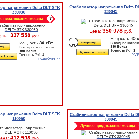
Стабилизатор напряжения Delta D
ор напряжения Delta DLT STK
330045
330030
е предложение месяца
?
350 078
Цена:
руб.
337 558
ена:
руб.
45 
Мощность:
30 кВт
Мощность:
Выходное напряж
380 Вольт
Выходное напряжение:
Точность (%):
1
380 Вольт
Купить в 1 клик
подр
Точность (%):
3
 в 1 клик
подробнее >>
ор напряжения Delta DLT STK
Стабилизатор напряжения Delta D
110050
330045
Лучшее предложение месяца
412 598
ена:
руб.