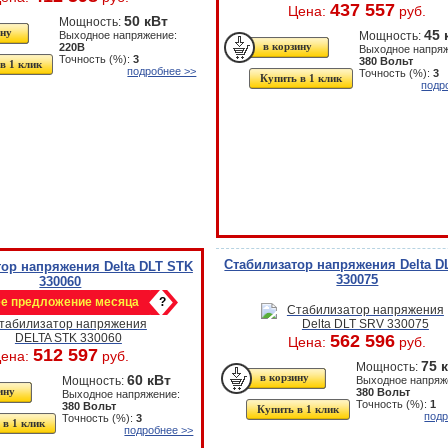
437 557
Цена:
руб.
50 кВт
Мощность:
45 
Выходное напряжение:
Мощность:
220В
Выходное напряж
Точность (%):
3
380 Вольт
в 1 клик
подробнее >>
Точность (%):
3
Купить в 1 клик
подр
Стабилизатор напряжения Delta D
ор напряжения Delta DLT STK
330075
330060
е предложение месяца
?
562 596
Цена:
руб.
512 597
ена:
руб.
75 
Мощность:
60 кВт
Мощность:
Выходное напряж
380 Вольт
Выходное напряжение:
Точность (%):
1
380 Вольт
Купить в 1 клик
подр
Точность (%):
3
 в 1 клик
подробнее >>