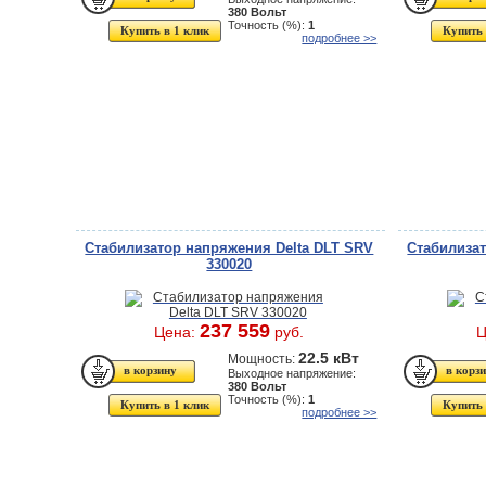
380 Вольт
Точность (%):
1
Купить в 1 клик
Купить 
подробнее >>
Стабилизатор напряжения Delta DLT SRV
Стабилизат
330020
237 559
Цена:
руб.
Ц
22.5 кВт
Мощность:
Выходное напряжение:
380 Вольт
Точность (%):
1
Купить в 1 клик
Купить 
подробнее >>