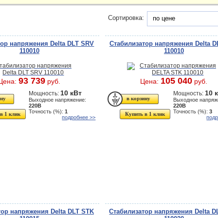
Сортировка:
по цене
ор напряжения Delta DLT SRV
Стабилизатор напряжения Delta D
110010
110010
93 739
105 040
Цена:
руб.
Цена:
руб.
10 кВт
10 
Мощность:
Мощность:
Выходное напряжение:
Выходное напряж
220В
220В
Точность (%):
1
Точность (%):
3
в 1 клик
Купить в 1 клик
подробнее >>
подр
ор напряжения Delta DLT STK
Стабилизатор напряжения Delta D