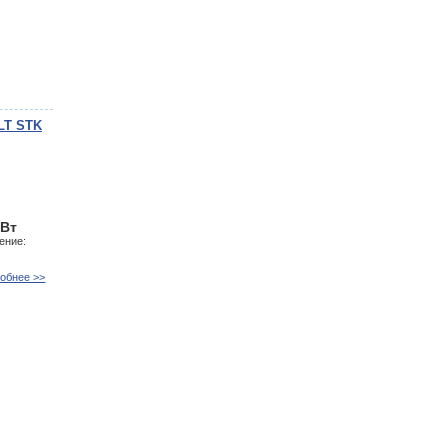
LT STK
кВт
ение:
обнее >>