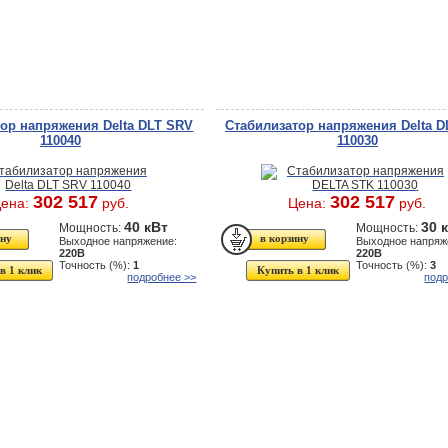
ор напряжения Delta DLT SRV
Стабилизатор напряжения Delta D
110040
110030
302 517
302 517
ена:
руб.
Цена:
руб.
40 кВт
30 
Мощность:
Мощность:
Выходное напряжение:
Выходное напряж
220В
220В
Точность (%):
1
Точность (%):
3
в 1 клик
Купить в 1 клик
подробнее >>
подр