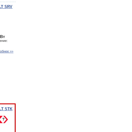
LT SRV
кВт
ение:
обнее >>
LT STK
?