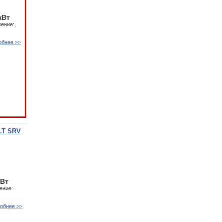
кВт
ение:
обнее >>
LT SRV
кВт
ение:
обнее >>