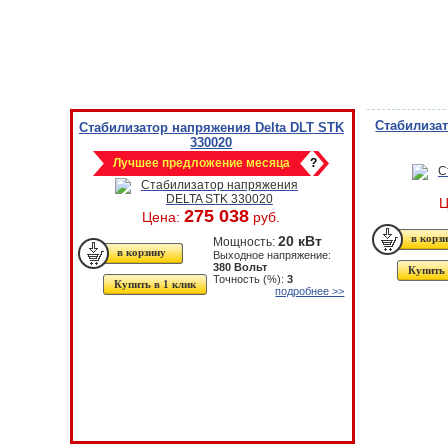
Стабилизат
Стабилизатор напряжения Delta DLT STK
330020
Лучшее предложение месяца
?
Ц
275 038
Цена:
руб.
20 кВт
Мощность:
Выходное напряжение:
380 Вольт
Купить 
Точность (%):
3
Купить в 1 клик
подробнее >>