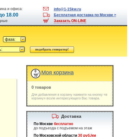
ина и офиса:
info@1-15kw.ru
 до 18.00
Бесплатная доставка по Москве >
одные
Заказать ON-LINE
фаза:
ь:
0
Моя корзина
0 товаров
Для добавления в корзину нажмите на кнопку «в
корзину» возле интересующего Вас товара.
Доставка
По Москве
бесплатно
до подъезда с подъемом на этаж
По Московской области
30 руб./км