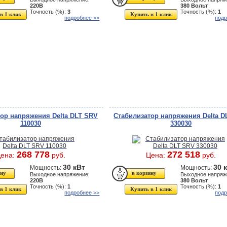
220В
380 Вольт
Точность (%):
3
Точность (%):
1
в 1 клик
Купить в 1 клик
подробнее >>
подр
ор напряжения Delta DLT SRV
Стабилизатор напряжения Delta D
110030
330030
268 778
272 518
ена:
руб.
Цена:
руб.
30 кВт
30 
Мощность:
Мощность:
Выходное напряжение:
Выходное напряж
220В
380 Вольт
Точность (%):
1
Точность (%):
1
в 1 клик
Купить в 1 клик
подробнее >>
подр