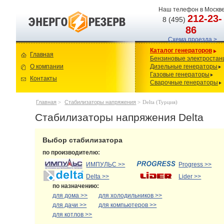
Наш телефон в Москве
212-23-
8 (495)
86
Схема проезда >
Каталог генераторов
Главная
Бензиновые электростан
О компании
Дизельные генераторы
Газовые генераторы
Контакты
Сварочные генераторы
Главная
>
Стабилизаторы напряжения
>
Delta (Турция)
Стабилизаторы напряжения Delta
Выбор стабилизатора
по производителю:
ИМПУЛЬС >>
Progress >>
Delta >>
Lider >>
по назначению:
для дома >>
для холодильников >>
для дачи >>
для компьютеров >>
для котлов >>