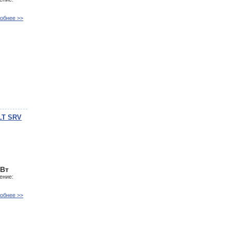
обнее >>
LT SRV
кВт
ение:
обнее >>