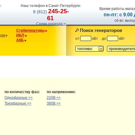
:
Наш телефон в Санкт-Петербурге:
Время работы магаз
245-25-
8 (812)
пн-пт: с 9.00
61
сб-вс: вых
Схема проезда >
Поиск генераторов
Стабилизаторы
ции
ИБП
от
кВт
до
кВт
АКБ
топливо:
производител
по количеству фаз:
по напряжению:
Однофазные >>
220В >>
Трехфазные >>
380В >>