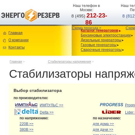
Наш телефон в
Наш тел
Москве:
Пе
212-23-
8 (495)
8 (81
86
Схема проезда >
Схем
Каталог генераторов
Главная
Бензиновые электростанции
О компании
Дизельные генераторы
Газовые генераторы
Контакты
Сварочные генераторы
Главная
>
Стабилизаторы напряжения
>
Стабилизаторы напря
Выбор стабилизатора
по производителю:
ИМПУЛЬС >>
Progr
Delta >>
Lider
по напряжению:
по назначению:
220В >>
для дома >>
380В >>
для дачи >>