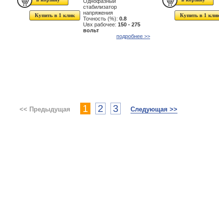
Однофазный
стабилизатор
напряжения
Купить в 1 клик
Купить в 1 кли
Точность (%):
0.8
Uвх рабочее:
150 - 275
вольт
подробнее >>
1
2
3
<< Предыдущая
Следующая >>