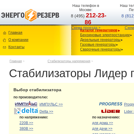
Наш телефон в
Наш тел
Москве:
Пе
212-23-
8 (495)
8 (81
86
Схема проезда >
Схем
Каталог генераторов
Главная
Бензиновые электростанции
О компании
Дизельные генераторы
Газовые генераторы
Контакты
Сварочные генераторы
Главная
>
Стабилизаторы напряжения
>
Стабилизаторы Лидер 
Выбор стабилизатора
по производителю:
ИМПУЛЬС >>
Progr
Delta >>
Lider
по напряжению:
по назначению:
220В >>
для дома >>
380В >>
для дачи >>