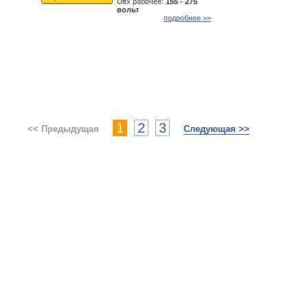
Uвх рабочее:
155 - 275
вольт
подробнее >>
1
2
3
<< Предыдущая
Следующая >>