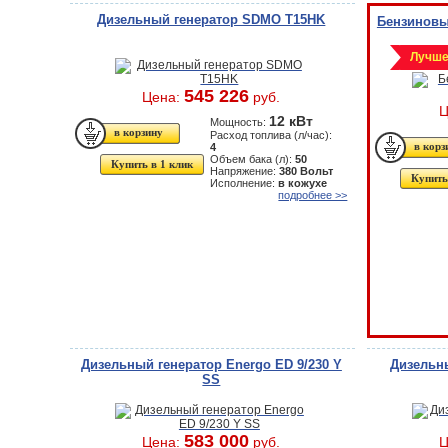
Дизельный генератор SDMO T15HK
Бензиновый
Лучше
545 226
Цена:
руб.
Ц
12 кВт
Мощность:
Расход топлива (л/час):
4
Объем бака (л):
50
Купить в 1 клик
Напряжение:
380 Вольт
Купить
Исполнение:
в кожухе
подробнее >>
Дизельный генератор Energo ED 9/230 Y
Дизельны
SS
583 000
Цена:
руб.
Ц