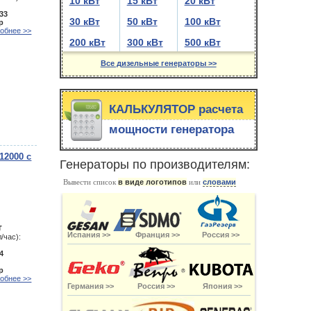
10 кВт
15 кВт
20 кВт
33
30 кВт
50 кВт
100 кВт
р
обнее >>
200 кВт
300 кВт
500 кВт
Все дизельные генераторы >>
КАЛЬКУЛЯТОР расчета
мощности генератора
12000 с
Генераторы по производителям:
Вывести список
в виде логотипов
или
словами
т
Испания >>
Франция >>
Россия >>
/час):
4
р
обнее >>
Германия >>
Россия >>
Япония >>