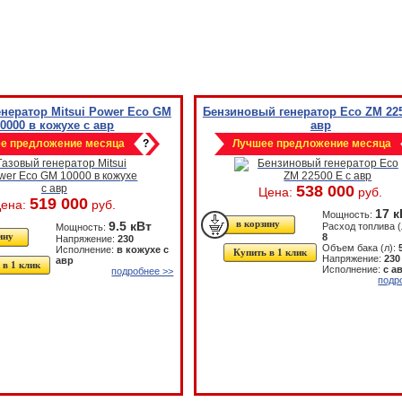
енератор Mitsui Power Eco GM
Бензиновый генератор Eco ZM 225
10000 в кожухе с авр
авр
е предложение месяца
?
Лучшее предложение месяца
538 000
Цена:
руб.
519 000
ена:
руб.
17 к
Мощность:
9.5 кВт
Расход топлива (
Мощность:
8
Напряжение:
230
Объем бака (л):
Исполнение:
в кожухе с
Купить в 1 клик
Напряжение:
230
авр
 в 1 клик
Исполнение:
с а
подробнее >>
подр