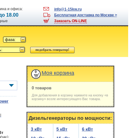
ина и офиса:
info@1-15kw.ru
 до 18.00
Бесплатная доставка по Москве >
одные
Заказать ON-LINE
фаза:
ь:
0
Моя корзина
0 товаров
Для добавления в корзину нажмите на кнопку «в
корзину» возле интересующего Вас товара.
ower
Дизельгенераторы по мощности:
3 кВт
5 кВт
6 кВт
Вт
/час):