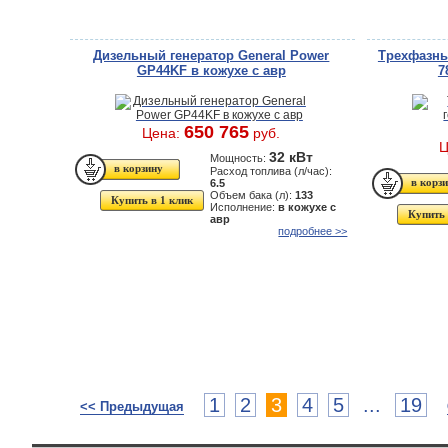
Дизельный генератор General Power
Трехфазны
GP44KF в кожухе с авр
7
650 765
Цена:
руб.
Ц
32 кВт
Мощность:
Расход топлива (л/час):
6.5
Объем бака (л):
133
Купить в 1 клик
Исполнение:
в кожухе с
Купить 
авр
подробнее >>
1
2
3
4
5
...
19
<< Предыдущая