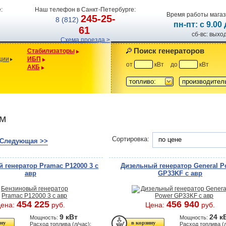
:
Наш телефон в Санкт-Петербурге:
Время работы магаз
245-25-
8 (812)
пн-пт: с 9.00
61
сб-вс: вых
Схема проезда >
Поиск генераторов
Стабилизаторы
ции
ИБП
от
кВт
до
кВт
АКБ
топливо:
производител
ом
Сортировка:
по цене
Следующая >>
 генератор Pramac P12000 3 с
Дизельный генератор General P
авр
GP33KF с авр
454 225
456 940
ена:
руб.
Цена:
руб.
9 кВт
24 к
Мощность:
Мощность:
Расход топлива (л/час):
Расход топлива (л