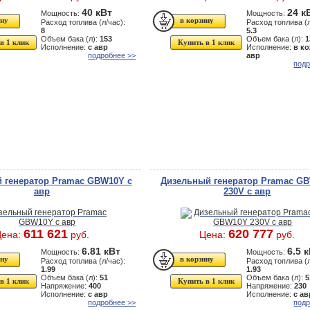
40 кВт
24 к
Мощность:
Мощность:
Расход топлива (л/час):
Расход топлива (л
8
5.3
Объем бака (л):
153
Объем бака (л):
1
в 1 клик
Купить в 1 клик
Исполнение:
с авр
Исполнение:
в ко
подробнее >>
авр
подр
 генератор Pramac GBW10Y с
Дизельный генератор Pramac G
авр
230V с авр
611 621
620 777
Цена:
руб.
Цена:
руб.
6.81 кВт
6.5 
Мощность:
Мощность:
Расход топлива (л/час):
Расход топлива (л
1.99
1.93
Объем бака (л):
51
Объем бака (л):
5
в 1 клик
Купить в 1 клик
Напряжение:
400
Напряжение:
230
Исполнение:
с авр
Исполнение:
с ав
подробнее >>
подр