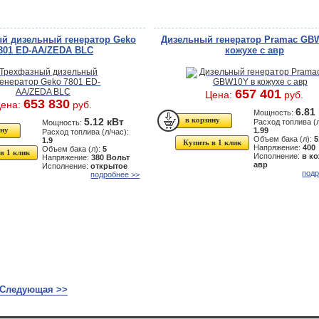
й дизельный генератор Geko
Дизельный генератор Pramac GB
801 ED-AA/ZEDA BLC
кожухе с авр
657 401
Цена:
руб.
653 830
ена:
руб.
6.81
Мощность:
5.12 кВт
Расход топлива (л
Мощность:
1.99
Расход топлива (л/час):
Объем бака (л):
5
1.9
Купить в 1 клик
Напряжение:
400
Объем бака (л):
5
в 1 клик
Исполнение:
в ко
Напряжение:
380 Вольт
авр
Исполнение:
открытое
подр
подробнее >>
Следующая >>