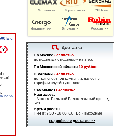
Япония >>
Германия >>
США >>
Япония >>
Россия >>
Франция >>
00 E с
Доставка
?
По Москве
бесплатно
до подъезда с подъемом на этаж
По Московской области
30 руб./км
Вт
В Регионы
бесплатно
л/час):
до транспортной компании, далее по
тарифам службы доставки.
55
Самовывоз
бесплатно
вр
Наш адрес:
обнее >>
г. Москва, Большой Волоколамский проезд,
6с3
Время работы
Пн-Пт: 9:00 - 18:00, Сб., Вс. - выходные
подробнее о доставке >>