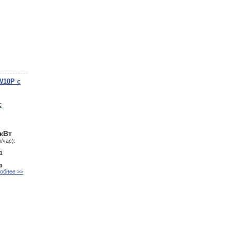
W10P с
 кВт
/час):
1
р
обнее >>