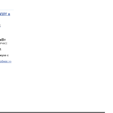
W10Y в
 кВт
/час):
1
жухе с
обнее >>