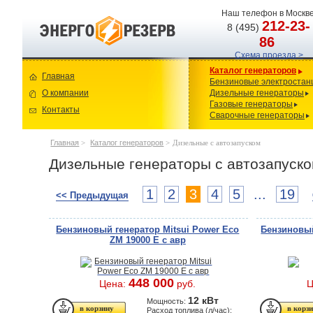
Наш телефон в Москве
212-23-
8 (495)
86
Схема проезда >
Каталог генераторов
Главная
Бензиновые электростан
О компании
Дизельные генераторы
Газовые генераторы
Контакты
Сварочные генераторы
Главная
>
Каталог генераторов
>
Дизельные с автозапуском
Дизельные генераторы с автозапуск
1
2
3
4
5
...
19
<< Предыдущая
Бензиновый генератор Mitsui Power Eco
Бензиновый
ZM 19000 Е с авр
448 000
Цена:
руб.
Ц
12 кВт
Мощность:
Расход топлива (л/час):