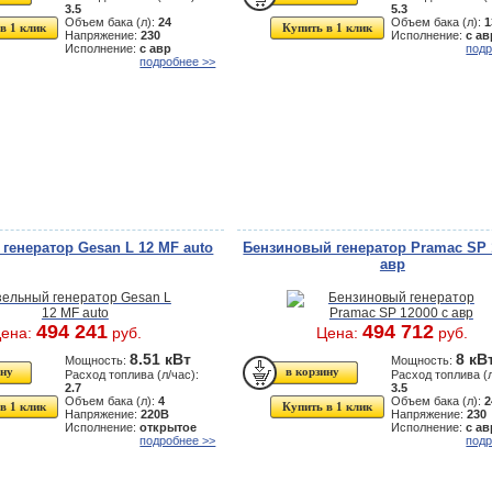
3.5
5.3
Объем бака (л):
24
Объем бака (л):
1
в 1 клик
Купить в 1 клик
Напряжение:
230
Исполнение:
с ав
Исполнение:
с авр
подр
подробнее >>
генератор Gesan L 12 MF auto
Бензиновый генератор Pramac SP 
авр
494 241
494 712
ена:
руб.
Цена:
руб.
8.51 кВт
8 кВ
Мощность:
Мощность:
Расход топлива (л/час):
Расход топлива (л
2.7
3.5
Объем бака (л):
4
Объем бака (л):
2
в 1 клик
Купить в 1 клик
Напряжение:
220В
Напряжение:
230
Исполнение:
открытое
Исполнение:
с ав
подробнее >>
подр