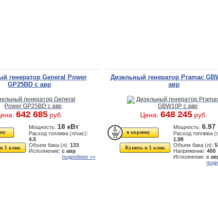
й генератор General Power
Дизельный генератор Pramac GB
GP25BD с авр
авр
642 685
648 245
ена:
руб.
Цена:
руб.
18 кВт
6.97
Мощность:
Мощность:
Расход топлива (л/час):
Расход топлива (л
4.5
1.98
Объем бака (л):
133
Объем бака (л):
5
в 1 клик
Купить в 1 клик
Исполнение:
с авр
Напряжение:
400
подробнее >>
Исполнение:
с ав
подр