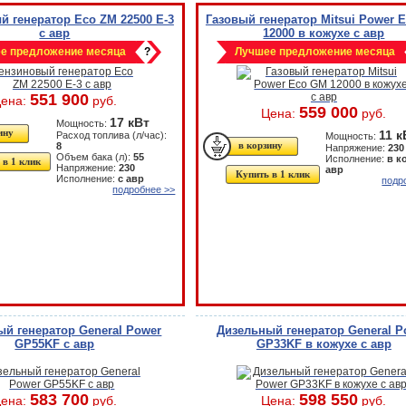
 генератор Eco ZM 22500 E-3
Газовый генератор Mitsui Power 
с авр
12000 в кожухе с авр
е предложение месяца
?
Лучшее предложение месяца
551 900
ена:
руб.
559 000
Цена:
руб.
17 кВт
Мощность:
11 к
Расход топлива (л/час):
Мощность:
8
Напряжение:
230
Объем бака (л):
55
Исполнение:
в к
 в 1 клик
Напряжение:
230
авр
Купить в 1 клик
Исполнение:
с авр
подр
подробнее >>
й генератор General Power
Дизельный генератор General P
GP55KF с авр
GP33KF в кожухе с авр
583 700
598 550
ена:
руб.
Цена:
руб.