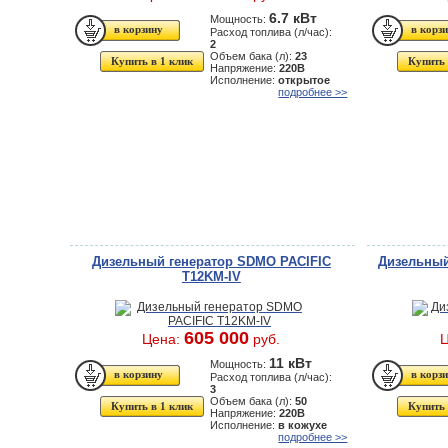
6.7 кВт
Мощность:
Расход топлива (л/час):
2
Объем бака (л):
23
Купить в 1 клик
Купить 
Напряжение:
220В
Исполнение:
открытое
подробнее >>
Дизельный генератор SDMO PACIFIC
Дизельный
T12KМ-IV
605 000
Цена:
руб.
11 кВт
Мощность:
Расход топлива (л/час):
3
Объем бака (л):
50
Купить в 1 клик
Купить 
Напряжение:
220В
Исполнение:
в кожухе
подробнее >>