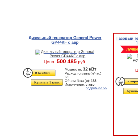
Дизельный генератор General Power
Газовый г
GP44KF с авр
Лучше
500 485
Цена:
руб.
32 кВт
Мощность:
Ц
Расход топлива (л/час):
6.5
Объем бака (л):
133
Купить в 1 клик
Исполнение:
с авр
подробнее >>
Купить