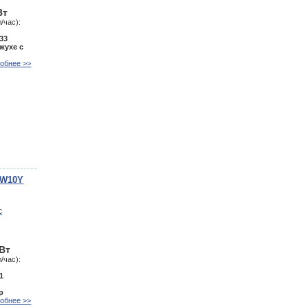
Вт
/час):
33
жухе с
обнее >>
BW10Y
кВт
/час):
1
р
обнее >>