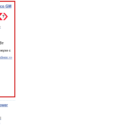
Eco GM
?
Вт
ожухе с
обнее >>
ower