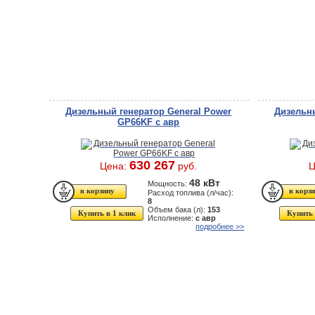
Дизельный генератор General Power
Дизельны
GP66KF с авр
630 267
Цена:
руб.
Ц
48 кВт
Мощность:
Расход топлива (л/час):
8
Объем бака (л):
153
Купить в 1 клик
Купить 
Исполнение:
с авр
подробнее >>