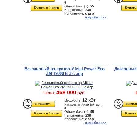
8
Объем бака (л):
55
Купить в 1 клик
Купить 
Напряжение:
230
Исполнение:
с авр
подробнее >>
Бензиновый генератор Mitsui Power Eco
Дизельный 
ZM 19000 Е-3 с авр
468 000
Цена:
руб.
Ц
12 кВт
Мощность:
Расход топлива (л/час):
8
Объем бака (л):
55
Купить в 1 клик
Купить 
Напряжение:
230
Исполнение:
с авр
подробнее >>