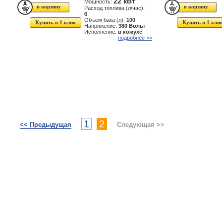
22 кВт
Мощность:
Расход топлива (л/час):
6
Объем бака (л):
100
Купить в 1 клик
Купить в 1 кли
Напряжение:
380 Вольт
Исполнение:
в кожухе
подробнее >>
1
2
<< Предыдущая
Следующая >>