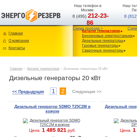
Наш телефон в
Наш тел
Москве:
Пе
212-23-
8 (495)
8 (81
86
Схема проезда >
Схем
Каталог генераторов
Главная
Бензиновые электростанции
О компании
Дизельные генераторы
Газовые генераторы
Контакты
Сварочные генераторы
Главная
>
Каталог генераторов
>
Дизельные генераторы 20 кВт
Дизельные генераторы 20 кВт
1
2
<< Предыдущая
Следующая >>
Дизельный генератор SDMO T25C2M в
Дизельный гене
кожухе
1 485 821
1
Цена:
руб.
Цена: