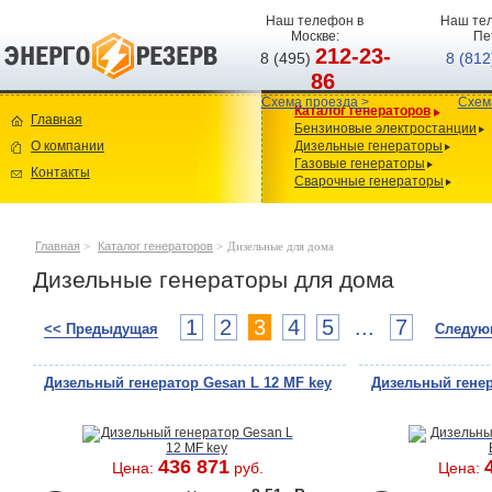
Наш телефон в
Наш тел
Москве:
Пе
212-23-
8 (495)
8 (81
86
Схема проезда >
Схем
Каталог генераторов
Главная
Бензиновые электростанции
О компании
Дизельные генераторы
Газовые генераторы
Контакты
Сварочные генераторы
Главная
>
Каталог генераторов
>
Дизельные для дома
Дизельные генераторы для дома
1
2
3
4
5
...
7
<< Предыдущая
Следую
Дизельный генератор Gesan L 12 MF key
Дизельный генер
436 871
Цена:
руб.
Цена: