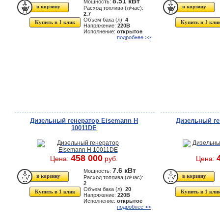
8.51 кВт
Мощность:
Расход топлива (л/час):
2.7
Объем бака (л):
4
Купить в 1 клик
Купить в 1 кли
Напряжение:
220В
Исполнение:
открытое
подробнее >>
Дизельный генератор Eisemann H
Дизельный ге
10011DE
458 000
Цена:
руб.
Цена:
7.6 кВт
Мощность:
Расход топлива (л/час):
2
Объем бака (л):
20
Купить в 1 клик
Купить в 1 кли
Напряжение:
220В
Исполнение:
открытое
подробнее >>