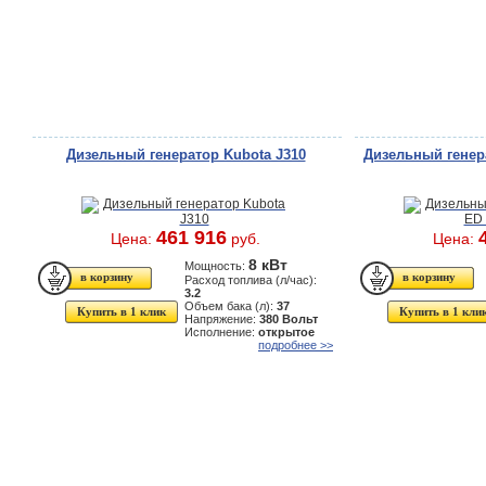
Дизельный генератор Kubota J310
Дизельный генера
461 916
Цена:
руб.
Цена:
8 кВт
Мощность:
Расход топлива (л/час):
3.2
Объем бака (л):
37
Купить в 1 клик
Купить в 1 кли
Напряжение:
380 Вольт
Исполнение:
открытое
подробнее >>