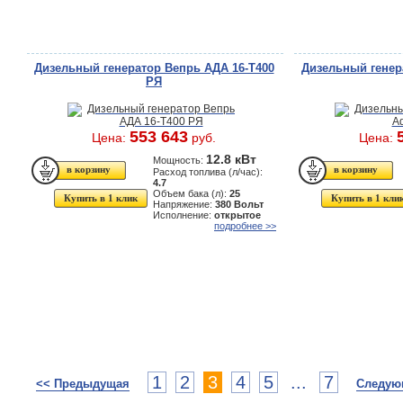
Дизельный генератор Вепрь АДА 16-Т400
Дизельный генера
РЯ
553 643
Цена:
руб.
Цена:
12.8 кВт
Мощность:
Расход топлива (л/час):
4.7
Объем бака (л):
25
Купить в 1 клик
Купить в 1 кли
Напряжение:
380 Вольт
Исполнение:
открытое
подробнее >>
1
2
3
4
5
...
7
<< Предыдущая
Следую