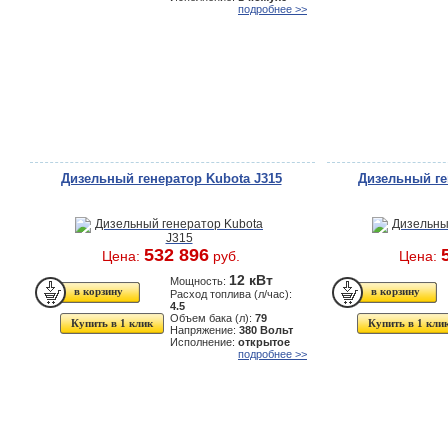
подробнее >>
Дизельный генератор Kubota J315
Дизельный ге
532 896
Цена:
руб.
Цена:
12 кВт
Мощность:
Расход топлива (л/час):
4.5
Объем бака (л):
79
Купить в 1 клик
Купить в 1 кли
Напряжение:
380 Вольт
Исполнение:
открытое
подробнее >>