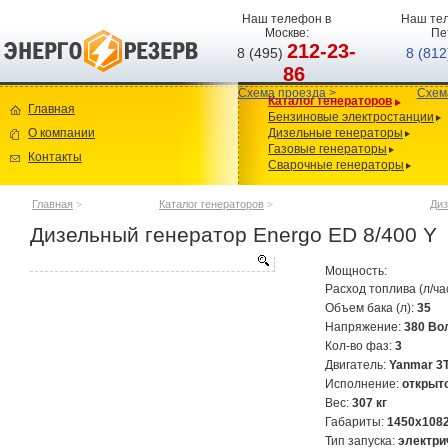
Наш телефон в
Наш тел
Москве:
Пе
212-23-
8 (495)
8 (81
86
Схема проезда >
Схем
Каталог генераторов
Главная
Бензиновые электростанции
О компании
Дизельные генераторы
Газовые генераторы
Контакты
Сварочные генераторы
Главная
>
Каталог генераторов
>
Диз
Дизельный генератор Energo ED 8/400 Y
Мощность:
Расход топлива (л/ча
Объем бака (л):
35
Напряжение:
380 Во
Кол-во фаз:
3
Двигатель:
Yanmar 
Исполнение:
открыт
Вес:
307 кг
Габариты:
1450x108
Тип запуска:
электри