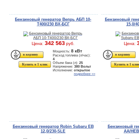
Бензиновый генератор Вепрь АБП 10-
Бензиновый гене
Т400/230 ВХ-БСГ
15,0/4
342 563
Цена:
руб.
Цена:
8 кВт
Мощность:
Расход топлива (л/час):
4
Объем бака (л):
25
Купить в 1 клик
Купить в 1 кли
Напряжение:
380 Вольт
Исполнение:
открытое
подробнее >>
Бензиновый генератор Robin Subaru EB
Бензиновый ген
12,0/230-SLE
AA/HEBA