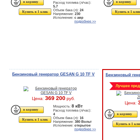
Расход топлива (л/час):
5.7
Объем бака (л):
24
Купить в 1 клик
Купить в 1 кли
Напряжение:
230
Исполнение:
с авр
подробнее >>
Бензиновый генератор GESAN G 10 TF V
Бензиновый гене
Лучшее пред
369 200
Цена:
руб.
Цена:
8 кВт
Мощность:
Расход топлива (л/час):
4
Объем бака (л):
16
Купить в 1 клик
Напряжение:
380 Вольт
Купить в 1 кли
Исполнение:
открытое
подробнее >>