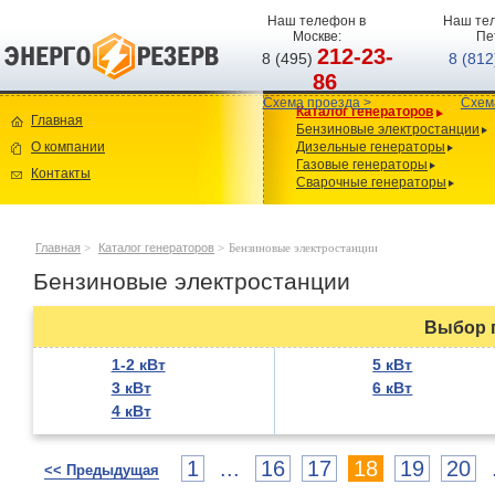
Наш телефон в
Наш тел
Москве:
Пе
212-23-
8 (495)
8 (81
86
Схема проезда >
Схем
Каталог генераторов
Главная
Бензиновые электростанции
О компании
Дизельные генераторы
Газовые генераторы
Контакты
Сварочные генераторы
Главная
>
Каталог генераторов
>
Бензиновые электростанции
Бензиновые электростанции
Выбор 
1-2 кВт
5 кВт
3 кВт
6 кВт
4 кВт
1
...
16
17
18
19
20
<< Предыдущая