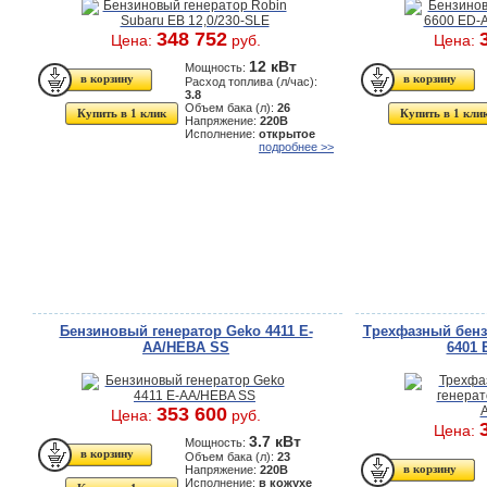
348 752
Цена:
руб.
Цена:
12 кВт
Мощность:
Расход топлива (л/час):
3.8
Объем бака (л):
26
Купить в 1 клик
Купить в 1 кли
Напряжение:
220В
Исполнение:
открытое
подробнее >>
Бензиновый генератор Geko 4411 E-
Трехфазный бенз
AA/HEBA SS
6401
353 600
Цена:
руб.
Цена:
3.7 кВт
Мощность:
Объем бака (л):
23
Напряжение:
220В
Исполнение:
в кожухе