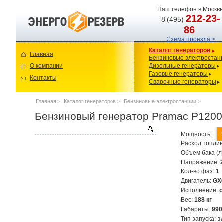
Наш телефон в Москве
212-23-
8 (495)
86
Схема проезда >
Каталог генераторов
Главная
Бензиновые электростан
О компании
Дизельные генераторы
Газовые генераторы
Контакты
Сварочные генераторы
Главная
>
Каталог генераторов
>
Бензиновые электростанции
>
Бензиновый генератор Pramac P120
Мощность:
Расход топлив
Объем бака (л
Напряжение:
Кол-во фаз:
1
Двигатель:
GX
Исполнение:
Вес:
188 кг
Габариты:
99
Тип запуска:
э