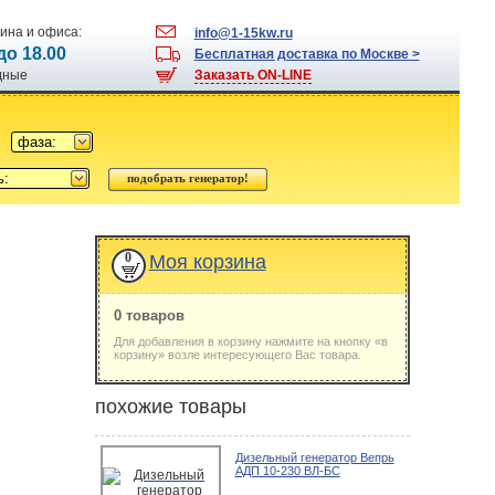
ина и офиса:
info@1-15kw.ru
 до 18.00
Бесплатная доставка по Москве >
одные
Заказать ON-LINE
фаза:
ь:
0
Моя корзина
0 товаров
Для добавления в корзину нажмите на кнопку «в
корзину» возле интересующего Вас товара.
похожие товары
Дизельный генератор Вепрь
АДП 10-230 ВЛ-БС