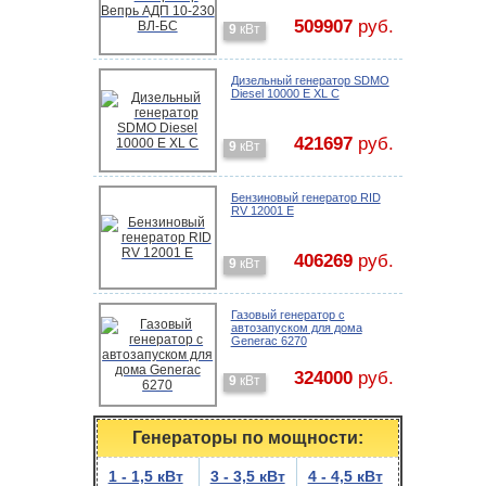
509907
руб.
9
кВт
Дизельный генератор SDMO
Diesel 10000 E XL C
421697
руб.
9
кВт
Бензиновый генератор RID
RV 12001 E
406269
руб.
9
кВт
Газовый генератор с
автозапуском для дома
Generac 6270
324000
руб.
9
кВт
Генераторы по мощности:
1 - 1,5 кВт
3 - 3,5 кВт
4 - 4,5 кВт