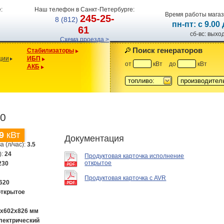
:
Наш телефон в Санкт-Петербурге:
Время работы магаз
245-25-
8 (812)
пн-пт: с 9.00
61
сб-вс: вых
Схема проезда >
Поиск генераторов
Стабилизаторы
ции
ИБП
от
кВт
до
кВт
АКБ
топливо:
производител
00
9
кВт
Документация
а (л/час):
3.5
):
24
Продуктовая карточка исполнение
открытое
230
Продуктовая карточка с AVR
620
открытое
0х602х826 мм
лектрический