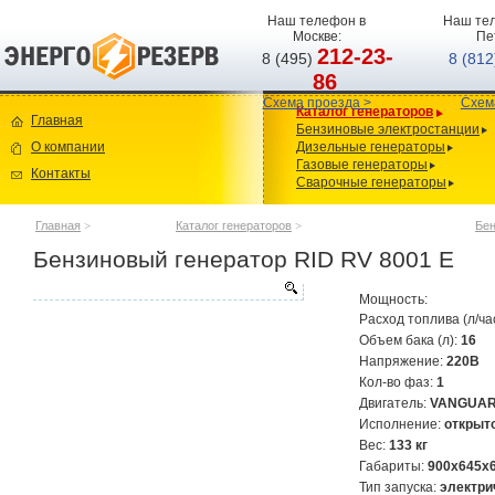
Наш телефон в
Наш тел
Москве:
Пе
212-23-
8 (495)
8 (81
86
Схема проезда >
Схем
Каталог генераторов
Главная
Бензиновые электростанции
О компании
Дизельные генераторы
Газовые генераторы
Контакты
Сварочные генераторы
Главная
>
Каталог генераторов
>
Бен
Бензиновый генератор RID RV 8001 E
Мощность:
Расход топлива (л/ча
Объем бака (л):
16
Напряжение:
220В
Кол-во фаз:
1
Двигатель:
VANGUAR
Исполнение:
открыт
Вес:
133 кг
Габариты:
900х645х
Тип запуска:
электри