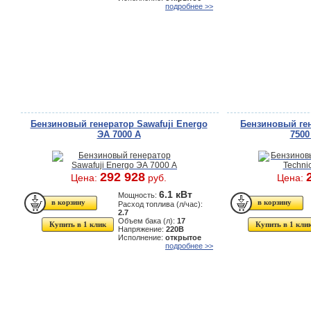
подробнее >>
Бензиновый генератор Sawafuji Energo
Бензиновый ге
ЭА 7000 А
7500
292 928
Цена:
руб.
Цена:
6.1 кВт
Мощность:
Расход топлива (л/час):
2.7
Объем бака (л):
17
Купить в 1 клик
Купить в 1 кли
Напряжение:
220В
Исполнение:
открытое
подробнее >>