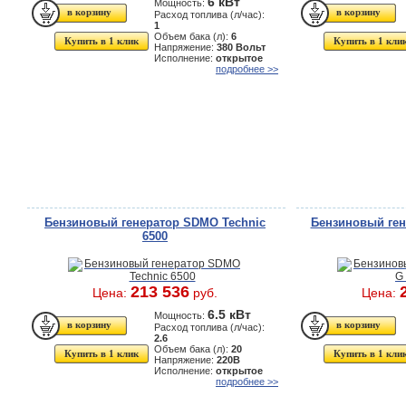
6 кВт
Мощность:
Расход топлива (л/час):
1
Объем бака (л):
6
Купить в 1 клик
Купить в 1 кли
Напряжение:
380 Вольт
Исполнение:
открытое
подробнее >>
Бензиновый генератор SDMO Technic
Бензиновый ген
6500
213 536
Цена:
руб.
Цена:
6.5 кВт
Мощность:
Расход топлива (л/час):
2.6
Объем бака (л):
20
Купить в 1 клик
Купить в 1 кли
Напряжение:
220В
Исполнение:
открытое
подробнее >>