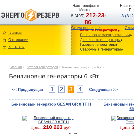
Наш телефон в
Наш тел
Москве:
Пе
212-23-
8 (495)
8 (81
86
Схема проезда >
Схем
Каталог генераторов
Главная
Бензиновые электростанции
О компании
Дизельные генераторы
Газовые генераторы
Контакты
Сварочные генераторы
Главная
>
Каталог генераторов
>
Бензиновые генераторы 6 кВт
Бензиновые генераторы 6 кВт
1
2
3
4
<< Предыдущая
Следующая >>
Бензиновый генератор GESAN GR 8 TF H
Бензиновый ге
65
210 263
Цена:
руб.
Цена: