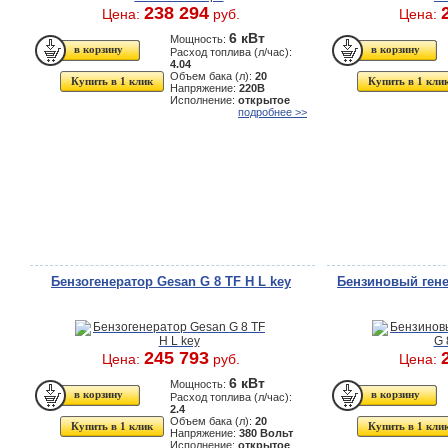
238 294
Цена:
руб.
Цена:
6 кВт
Мощность:
Расход топлива (л/час):
4.04
Объем бака (л):
20
Купить в 1 клик
Купить в 1 кли
Напряжение:
220В
Исполнение:
открытое
подробнее >>
Бензогенератор Gesan G 8 TF H L key
Бензиновый гене
245 793
Цена:
руб.
Цена:
6 кВт
Мощность:
Расход топлива (л/час):
2.4
Объем бака (л):
20
Купить в 1 клик
Купить в 1 кли
Напряжение:
380 Вольт
Исполнение:
открытое