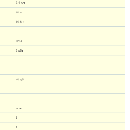
2.4 л/ч
26 л
10.8 ч
IP23
6 кВт
76 дБ
есть
1
1