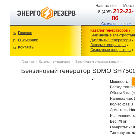
Наш телефон в Москве
212-23-
8 (495)
86
Схема проезда >
Каталог генераторов
Главная
Бензиновые электростан
О компании
Дизельные генераторы
Газовые генераторы
Контакты
Сварочные генераторы
Главная
>
Каталог генераторов
>
Бензиновые электростанции
>
Бензиновый генератор SDMO SH7500
Мощность:
Расход топлив
Объем бака (л
Напряжение:
Кол-во фаз:
3
Двигатель:
Ho
Исполнение:
Вес:
79 кг
Габариты:
71
Тип запуска:
э