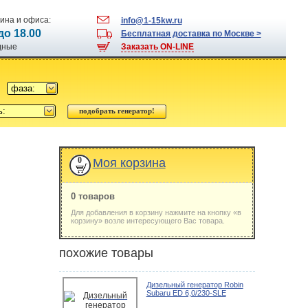
ина и офиса:
info@1-15kw.ru
 до 18.00
Бесплатная доставка по Москве >
одные
Заказать ON-LINE
фаза:
ь:
0
Моя корзина
0 товаров
Для добавления в корзину нажмите на кнопку «в
корзину» возле интересующего Вас товара.
похожие товары
Дизельный генератор Robin
Subaru ED 6,0/230-SLE