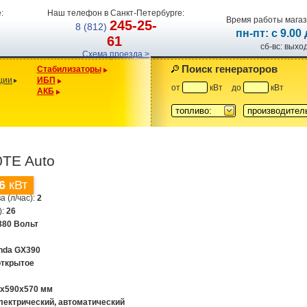
:
Наш телефон в Санкт-Петербурге:
Время работы магаз
245-25-
8 (812)
пн-пт: с 9.00
61
сб-вс: вых
Схема проезда >
Поиск генераторов
Стабилизаторы
ции
ИБП
от
кВт
до
кВт
АКБ
топливо:
производител
TE Auto
6
кВт
а (л/час):
2
):
26
380 Вольт
nda GX390
открытое
0x590x570 мм
лектрический, автоматический