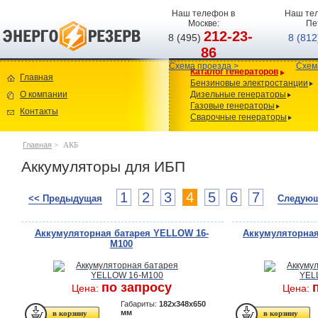
Наш телефон в
Наш тел
Москве:
Пе
212-23-
8 (495)
8 (81
86
Схема проезда >
Схем
Каталог генераторов
Главная
Бензиновые электростанции
О компании
Дизельные генераторы
Газовые генераторы
Контакты
Сварочные генераторы
Главная
>
АКБ
Аккумуляторы для ИБП
1
2
3
4
5
6
7
<< Предыдущая
Следующ
Аккумуляторная батарея YELLOW 16-
Аккумуляторная
M100
по запросу
Цена:
Цена:
Габариты:
182x348x650
мм