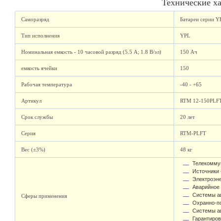
Технические х
Саморазряд
Батареи серии Y
Тип исполнения
YPL
Номинальная емкость - 10 часовой разряд (5.5 А; 1.8 В/эл)
150 Ач
емкость ячейки
150
Рабочая температура
-40 - +65
Артикул
RTM 12-150PLF
Срок службы
20 лет
Серия
RTM-PLFT
Вес (±3%)
48 кг
Телекомму
Источники 
Электроэне
Аварийное 
Системы а
Сферы применения
Охранно-п
Системы ав
Гарантиров