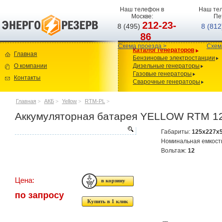
Наш телефон в
Наш тел
Москве:
Пе
212-23-
8 (495)
8 (81
86
Схема проезда >
Схем
Каталог генераторов
Главная
Бензиновые электростанции
О компании
Дизельные генераторы
Газовые генераторы
Контакты
Сварочные генераторы
Главная
>
АКБ
>
Yellow
>
RTM-PL
>
Аккумуляторная батарея YELLOW RTM 1
Габариты:
125x227x
Номинальная емкост
Вольтаж:
12
Цена:
по запросу
Купить в 1 клик