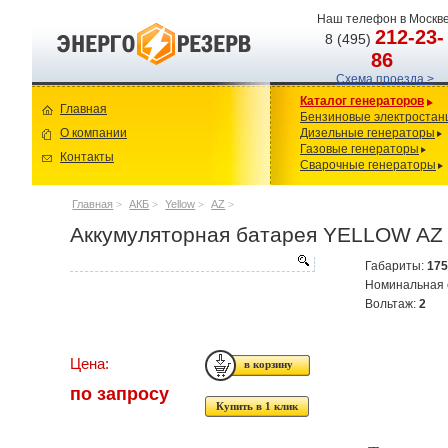
Наш телефон в Москве
212-23-
8 (495)
86
Схема проезда >
Каталог генераторов
Главная
Бензиновые электростан
О компании
Дизельные генераторы
Газовые генераторы
Контакты
Сварочные генераторы
Главная
>
АКБ
>
Yellow
>
AZ
>
Аккумуляторная батарея YELLOW AZ 
Габариты:
17
Номинальная 
Вольтаж:
2
Цена:
по запросу
Купить в 1 клик