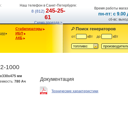
:
Наш телефон в Санкт-Петербурге:
Время работы магаз
245-25-
8 (812)
пн-пт: с 9.00
61
сб-вс: вых
Схема проезда >
Поиск генераторов
Стабилизаторы
ции
ИБП
от
кВт
до
кВт
АКБ
топливо:
производител
2-1000
5x330x475 мм
Документация
емкость:
780 Ач
Технические характеристики