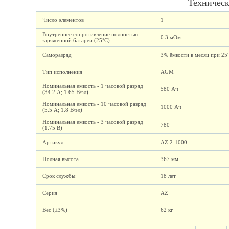
Техническ
Число элементов
1
Внутреннее сопротивление полностью
0.3 мОм
заряженной батареи (25°C)
Саморазряд
3% ёмкости в месяц при 25
Тип исполнения
AGM
Номинальная емкость - 1 часовой разряд
580 Ач
(34.2 А; 1.65 В/эл)
Номинальная емкость - 10 часовой разряд
1000 Ач
(5.5 А; 1.8 В/эл)
Номинальная емкость - 3 часовой разряд
780
(1.75 В)
Артикул
AZ 2-1000
Полная высота
367 мм
Срок службы
18 лет
Серия
AZ
Вес (±3%)
62 кг