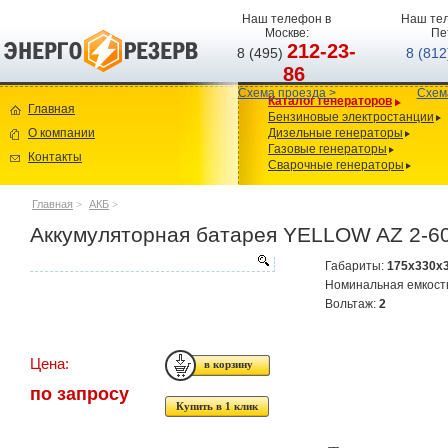
Наш телефон в
Наш тел
Москве:
Пе
212-23-
8 (495)
8 (81
86
Схема проезда >
Схем
Каталог генераторов
Главная
Бензиновые электростанции
О компании
Дизельные генераторы
Газовые генераторы
Контакты
Сварочные генераторы
Главная
>
АКБ
>
Аккумуляторная батарея YELLOW AZ 2-6
Габариты:
175x330x
Номинальная емкост
Вольтаж:
2
Цена:
по запросу
Купить в 1 клик