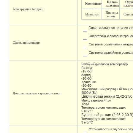
Полож.
Отри
Компонент
пластина
пласт
Конструкция батареи
Диоксид
Материал
Свине
свинца
Гарантированное питание си
Энергетика и силовые тран
Сферы применения
Системы солнечной и ветроэ
Системы аварийного освеще
Рабочий диапазон температур
Разряд
-15~50
Заряд
-10~50
Хранение
-20~50
Максимальный разрядный ток (25
4000 A (5c)
Дополнительные характеристики
Циклический режим (2,42-2,50
Макс. зарядный ток
120 A
Температурная компенсация
5 мВ/°С
Буферный режим (2,25-2,30 В
Температурная компенсация
3 мВ/°С
Устойчивость к глубоким ра