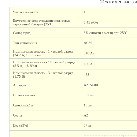
Технические х
Число элементов
1
Внутреннее сопротивление полностью
0.45 мОм
заряженной батареи (25°C)
Саморазряд
3% ёмкости в месяц при 25°С
Тип исполнения
AGM
Номинальная емкость - 1 часовой разряд
348 Ач
(34.2 А; 1.65 В/эл)
Номинальная емкость - 10 часовой разряд
600 Ач
(5.5 А; 1.8 В/эл)
Номинальная емкость - 3 часовой разряд
468
(1.75 В)
Артикул
AZ 2-600
Полная высота
367 мм
Срок службы
18 лет
Серия
AZ
Вес (±3%)
37 кг