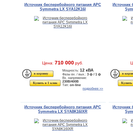
Источник бесперебойного питания APC
Источник 
Symmetra LX SYA12K16I
Sym
710 000
Цена:
руб.
Ц
12 кВА
Мощность:
Фазы вх. / вых.:
3 ф / 1 ф
Вх. напряжение:
230В/400В
Купить в 1 клик
Купить 
Тип:
on-line
подробнее >>
Источник бесперебойного питания APC
Источник 
Symmetra LX SYA8K16IXR
Sym