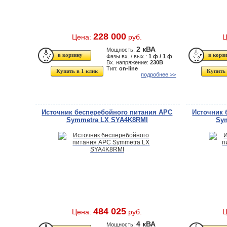
228 000
Цена:
руб.
Ц
2 кВА
Мощность:
Фазы вх. / вых.:
1 ф / 1 ф
Вх. напряжение:
230В
Тип:
on-line
Купить в 1 клик
Купить 
подробнее >>
Источник бесперебойного питания APC
Источник 
Symmetra LX SYA4K8RMI
Sy
484 025
Цена:
руб.
Ц
4 кВА
Мощность: