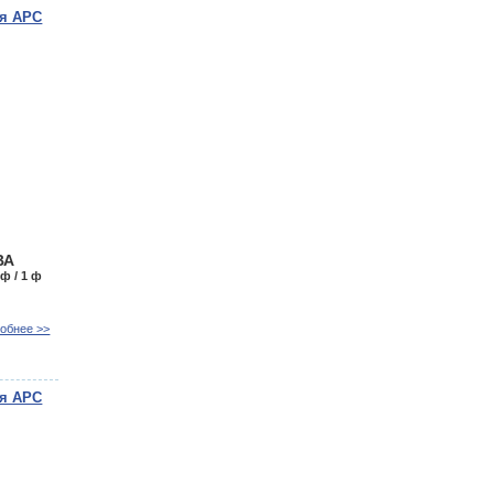
ия APC
ВА
 ф / 1 ф
обнее >>
ия APC