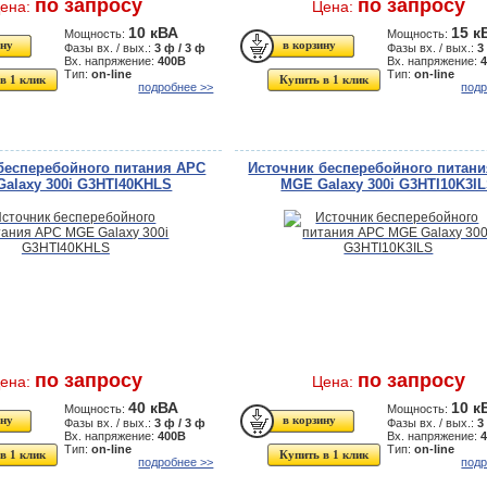
по запросу
по запросу
ена:
Цена:
10 кВА
15 к
Мощность:
Мощность:
Фазы вх. / вых.:
3 ф / 3 ф
Фазы вх. / вых.:
3
Вх. напряжение:
400В
Вх. напряжение:
Тип:
on-line
Тип:
on-line
в 1 клик
Купить в 1 клик
подробнее >>
подр
бесперебойного питания APC
Источник бесперебойного питан
alaxy 300i G3HTI40KHLS
MGE Galaxy 300i G3HTI10K3I
по запросу
по запросу
ена:
Цена:
40 кВА
10 к
Мощность:
Мощность:
Фазы вх. / вых.:
3 ф / 3 ф
Фазы вх. / вых.:
3
Вх. напряжение:
400В
Вх. напряжение:
Тип:
on-line
Тип:
on-line
в 1 клик
Купить в 1 клик
подробнее >>
подр