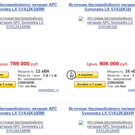
бесперебойного питания APC
Источник бесперебойного питан
metra LX SYA12K16RMI
Symmetra LX SYA16K16I
789 000
906 000
ена:
руб.
Цена:
руб.
12 кВА
16 к
Мощность:
Мощность:
Фазы вх. / вых.:
3 ф / 1 ф
Фазы вх. / вых.:
3
Вх. напряжение:
Вх. напряжение:
230В/400В
230В/400В
в 1 клик
Купить в 1 клик
Тип:
on-line
Тип:
on-line
подробнее >>
подр
бесперебойного питания APC
Источник бесперебойного питан
metra LX SYA16K16RMI
Symmetra LX SYA12K16IXR