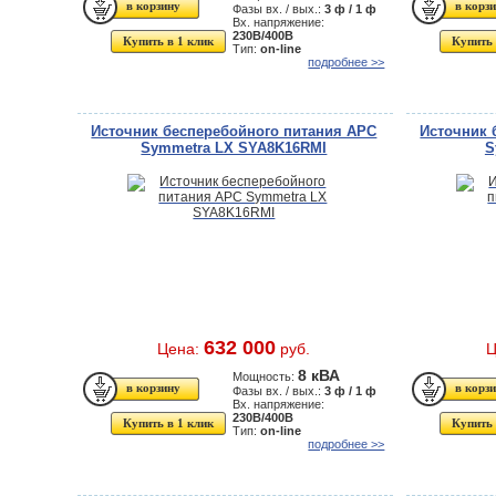
Фазы вх. / вых.:
3 ф / 1 ф
Вх. напряжение:
230В/400В
Купить в 1 клик
Купить 
Тип:
on-line
подробнее >>
Источник бесперебойного питания APC
Источник 
Symmetra LX SYA8K16RMI
S
632 000
Цена:
руб.
Ц
8 кВА
Мощность:
Фазы вх. / вых.:
3 ф / 1 ф
Вх. напряжение:
230В/400В
Купить в 1 клик
Купить 
Тип:
on-line
подробнее >>