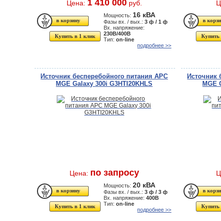
1 410 000
Цена:
руб.
Ц
16 кВА
Мощность:
Фазы вх. / вых.:
3 ф / 1 ф
Вх. напряжение:
230В/400В
Купить в 1 клик
Купить 
Тип:
on-line
подробнее >>
Источник бесперебойного питания APC
Источник 
MGE Galaxy 300i G3HTI20KHLS
MGE G
по запросу
Цена:
Ц
20 кВА
Мощность:
Фазы вх. / вых.:
3 ф / 3 ф
Вх. напряжение:
400В
Тип:
on-line
Купить в 1 клик
Купить 
подробнее >>