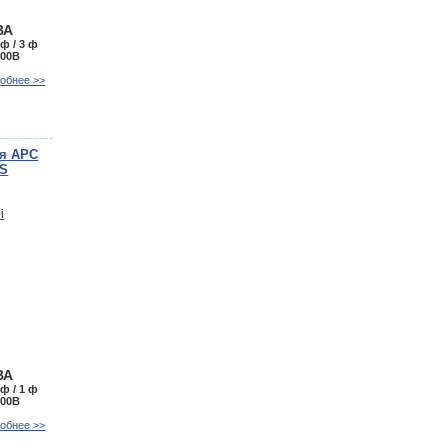
ВА
 ф / 3 ф
400В
обнее >>
ия APC
LS
ВА
 ф / 1 ф
400В
обнее >>