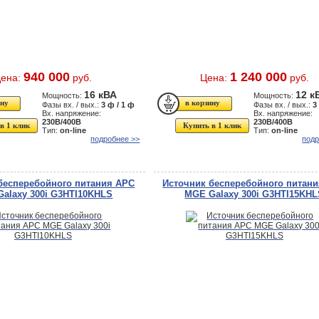
940 000
1 240 000
ена:
руб.
Цена:
руб.
16 кВА
12 к
Мощность:
Мощность:
Фазы вх. / вых.:
3 ф / 1 ф
Фазы вх. / вых.:
3
Вх. напряжение:
Вх. напряжение:
230В/400В
230В/400В
в 1 клик
Купить в 1 клик
Тип:
on-line
Тип:
on-line
подробнее >>
подр
бесперебойного питания APC
Источник бесперебойного питан
alaxy 300i G3HTI10KHLS
MGE Galaxy 300i G3HTI15KH