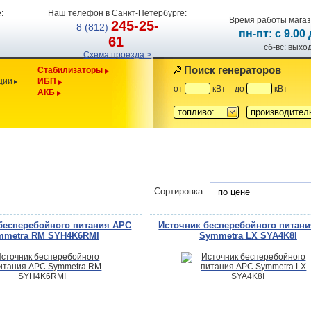
:
Наш телефон в Санкт-Петербурге:
Время работы магаз
245-25-
8 (812)
пн-пт: с 9.00
61
сб-вс: вых
Схема проезда >
Поиск генераторов
Стабилизаторы
ции
ИБП
от
кВт
до
кВт
АКБ
топливо:
производител
Сортировка:
по цене
бесперебойного питания APC
Источник бесперебойного питан
mmetra RM SYH4K6RMI
Symmetra LX SYA4K8I