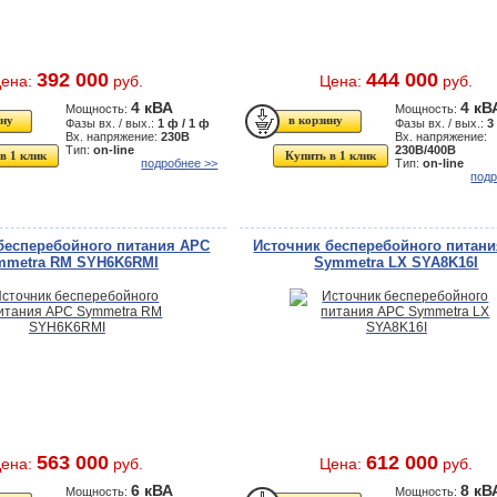
392 000
444 000
ена:
руб.
Цена:
руб.
4 кВА
4 кВ
Мощность:
Мощность:
Фазы вх. / вых.:
1 ф / 1 ф
Фазы вх. / вых.:
3
Вх. напряжение:
230В
Вх. напряжение:
Тип:
on-line
230В/400В
в 1 клик
Купить в 1 клик
подробнее >>
Тип:
on-line
подр
бесперебойного питания APC
Источник бесперебойного питан
mmetra RM SYH6K6RMI
Symmetra LX SYA8K16I
563 000
612 000
ена:
руб.
Цена:
руб.
6 кВА
8 кВ
Мощность:
Мощность: