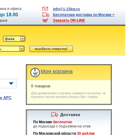
ина и офиса:
info@1-15kw.ru
 до 18.00
Бесплатная доставка по Москве >
одные
Заказать ON-LINE
фаза:
ь:
0
Моя корзина
0 товаров
Для добавления в корзину нажмите на кнопку «в
корзину» возле интересующего Вас товара.
ия APC
Доставка
По Москве
бесплатно
до подъезда с подъемом на этаж
По Московской области
30 руб./км