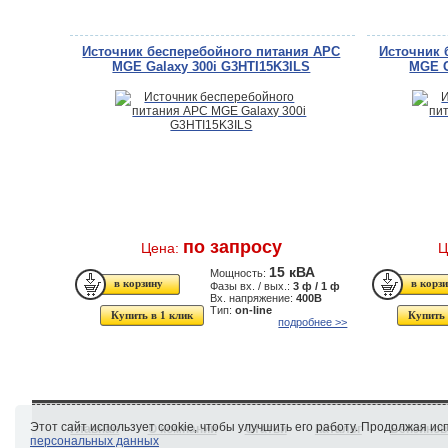
Источник бесперебойного питания APC
Источник 
MGE Galaxy 300i G3HTI15K3ILS
MGE G
по запросу
Цена:
Ц
15 кВА
Мощность:
Фазы вх. / вых.:
3 ф / 1 ф
Вх. напряжение:
400В
Тип:
on-line
Купить в 1 клик
Купить 
подробнее >>
Этот сайт использует cookie, чтобы улучшить его работу. Продолжая и
Главная
О компании
Статьи
Каталог
Бензинов
персональных данных