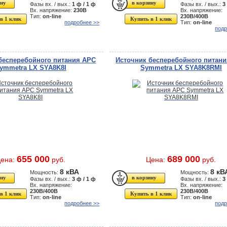
Фазы вх. / вых.:
1 ф / 1 ф
Фазы вх. / вых.:
3
Вх. напряжение:
230В
Вх. напряжение:
Тип:
on-line
230В/400В
в 1 клик
Купить в 1 клик
подробнее >>
Тип:
on-line
подр
бесперебойного питания APC
Источник бесперебойного питан
ymmetra LX SYA8K8I
Symmetra LX SYA8K8RMI
655 000
689 000
ена:
руб.
Цена:
руб.
8 кВА
8 кВ
Мощность:
Мощность:
Фазы вх. / вых.:
3 ф / 1 ф
Фазы вх. / вых.:
3
Вх. напряжение:
Вх. напряжение:
230В/400В
230В/400В
в 1 клик
Купить в 1 клик
Тип:
on-line
Тип:
on-line
подробнее >>
подр