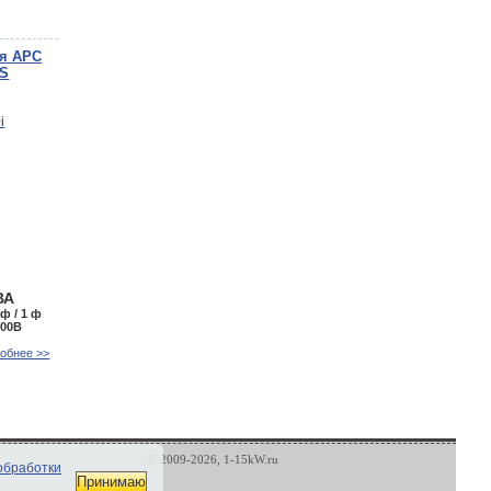
ия APC
LS
ВА
 ф / 1 ф
400В
обнее >>
© 2009-2026, 1-15kW.ru
обработки