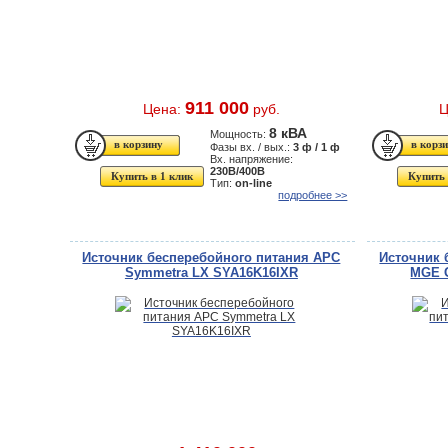
911 000
Цена:
руб.
Ц
8 кВА
Мощность:
Фазы вх. / вых.:
3 ф / 1 ф
Вх. напряжение:
230В/400В
Купить в 1 клик
Купить 
Тип:
on-line
подробнее >>
Источник бесперебойного питания APC
Источник 
Symmetra LX SYA16K16IXR
MGE G