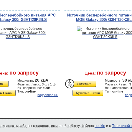
бесперебойного питания APC
Источник бесперебойного питан
alaxy 300i G3HTI20K3ILS
MGE Galaxy 300i G3HTI30K3I
по запросу
по запросу
ена:
Цена:
20 кВА
30 к
Мощность:
Мощность:
Фазы вх. / вых.:
3 ф / 1 ф
Фазы вх. / вых.:
3
Вх. напряжение:
400В
Вх. напряжение:
Тип:
on-line
Тип:
on-line
в 1 клик
Купить в 1 клик
подробнее >>
подр
спользовать сайт, вы соглашаетесь на обработку файлов
cookie
и с
Политикой 
ые генераторы
Онлайн-заказ
Вопрос-ответ