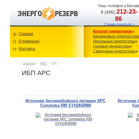
Наш телефон в Москве
212-23-
8 (495)
86
Схема проезда >
Каталог генераторов
Главная
Бензиновые электростан
О компании
Дизельные генераторы
Газовые генераторы
Контакты
Сварочные генераторы
Главная
>
ИБП
>
APC
ИБП APC
Источник бесперебойного питания APC
Источник 
Symmetra RM SYH2K6RMI
Sy