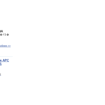
ВА
 ф / 1 ф
обнее >>
ия APC
LS