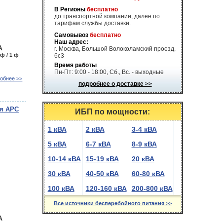
В Регионы
бесплатно
до транспортной компании, далее по
тарифам службы доставки.
Самовывоз
бесплатно
Наш адрес:
А
г. Москва, Большой Волоколамский проезд,
 ф / 1 ф
6с3
Время работы
Пн-Пт: 9:00 - 18:00, Сб., Вс. - выходные
обнее >>
подробнее о доставке >>
ия APC
ИБП по мощности:
1 кВА
2 кВА
3-4 кВА
5 кВА
6-7 кВА
8-9 кВА
10-14 кВА
15-19 кВА
20 кВА
30 кВА
40-50 кВА
60-80 кВА
100 кВА
120-160 кВА
200-800 кВА
Все источники бесперебойного питания >>
А