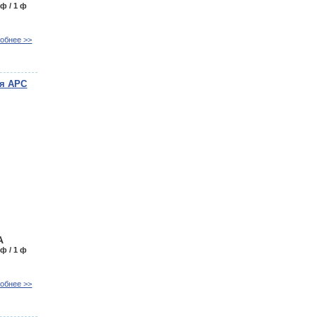
 ф / 1 ф
обнее >>
ия APC
А
 ф / 1 ф
обнее >>