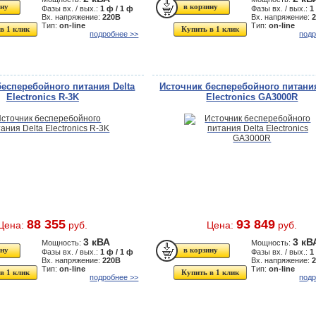
Фазы вх. / вых.:
1 ф / 1 ф
Фазы вх. / вых.:
1
Вх. напряжение:
220В
Вх. напряжение:
Тип:
on-line
Тип:
on-line
в 1 клик
Купить в 1 клик
подробнее >>
подр
бесперебойного питания Delta
Источник бесперебойного питания
Electronics R-3K
Electronics GA3000R
88 355
93 849
Цена:
руб.
Цена:
руб.
3 кВА
3 кВ
Мощность:
Мощность:
Фазы вх. / вых.:
1 ф / 1 ф
Фазы вх. / вых.:
1
Вх. напряжение:
220В
Вх. напряжение:
Тип:
on-line
Тип:
on-line
в 1 клик
Купить в 1 клик
подробнее >>
подр