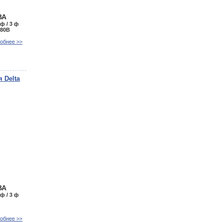
ВА
 ф / 3 ф
380В
обнее >>
 Delta
ВА
 ф / 3 ф
обнее >>