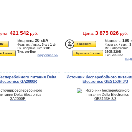
421 542
3 875 826
ена:
руб.
Цена:
руб.
20 кВА
160 
Мощность:
Мощность:
Фазы вх. / вых.:
3 ф / 1 ф
Фазы вх. / вых.:
3
Вх. напряжение:
380В
Вх. напряжение:
Тип:
on-line
380В/220В
в 1 клик
Купить в 1 клик
подробнее >>
Тип:
on-line
подр
бесперебойного питания Delta
Источник бесперебойного питания
Electronics GA2000R
Electronics GES153H 3/3