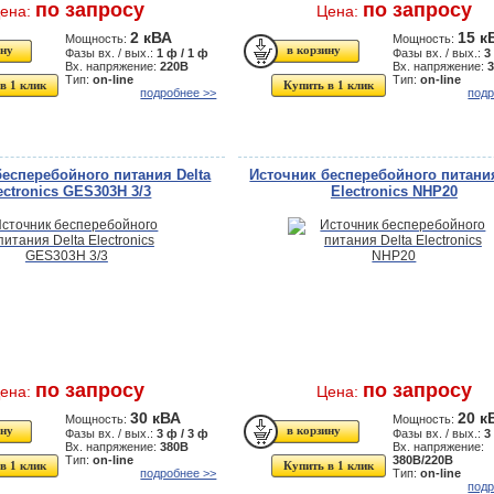
по запросу
по запросу
ена:
Цена:
2 кВА
15 к
Мощность:
Мощность:
Фазы вх. / вых.:
1 ф / 1 ф
Фазы вх. / вых.:
3
Вх. напряжение:
220В
Вх. напряжение:
Тип:
on-line
Тип:
on-line
в 1 клик
Купить в 1 клик
подробнее >>
подр
бесперебойного питания Delta
Источник бесперебойного питания
ectronics GES303H 3/3
Electronics NHP20
по запросу
по запросу
ена:
Цена:
30 кВА
20 к
Мощность:
Мощность:
Фазы вх. / вых.:
3 ф / 3 ф
Фазы вх. / вых.:
3
Вх. напряжение:
380В
Вх. напряжение:
Тип:
on-line
380В/220В
в 1 клик
Купить в 1 клик
подробнее >>
Тип:
on-line
подр