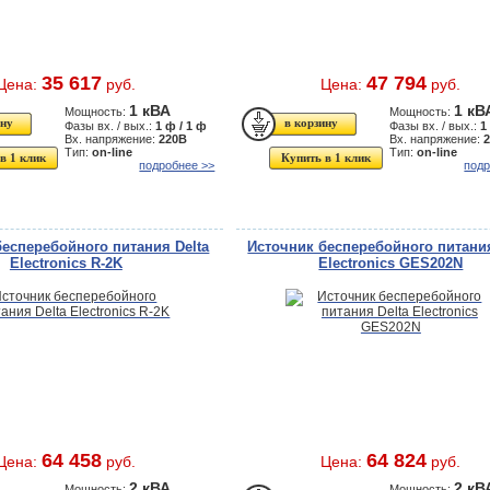
35 617
47 794
Цена:
руб.
Цена:
руб.
1 кВА
1 кВ
Мощность:
Мощность:
Фазы вх. / вых.:
1 ф / 1 ф
Фазы вх. / вых.:
1
Вх. напряжение:
220В
Вх. напряжение:
Тип:
on-line
Тип:
on-line
в 1 клик
Купить в 1 клик
подробнее >>
подр
бесперебойного питания Delta
Источник бесперебойного питания
Electronics R-2K
Electronics GES202N
64 458
64 824
Цена:
руб.
Цена:
руб.
2 кВА
2 кВ
Мощность:
Мощность: