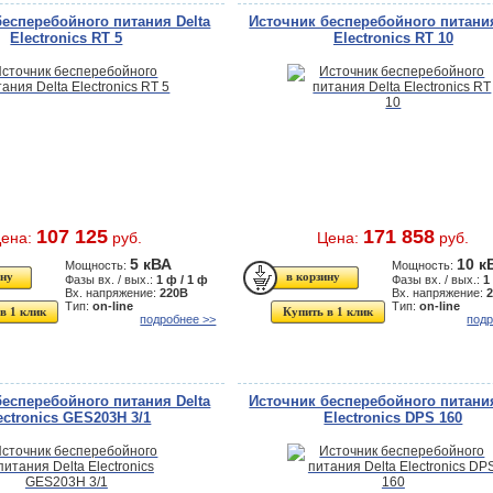
бесперебойного питания Delta
Источник бесперебойного питания
Electronics RT 5
Electronics RT 10
107 125
171 858
ена:
руб.
Цена:
руб.
5 кВА
10 к
Мощность:
Мощность:
Фазы вх. / вых.:
1 ф / 1 ф
Фазы вх. / вых.:
1
Вх. напряжение:
220В
Вх. напряжение:
Тип:
on-line
Тип:
on-line
в 1 клик
Купить в 1 клик
подробнее >>
подр
бесперебойного питания Delta
Источник бесперебойного питания
ectronics GES203H 3/1
Electronics DPS 160