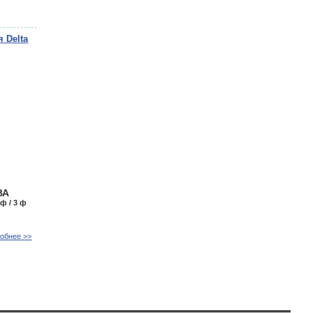
 Delta
ВА
 ф / 3 ф
обнее >>