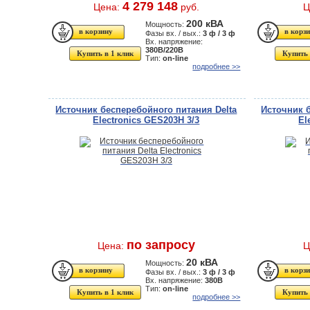
4 279 148
Цена:
руб.
Ц
200 кВА
Мощность:
Фазы вх. / вых.:
3 ф / 3 ф
Вх. напряжение:
380В/220В
Купить в 1 клик
Купить 
Тип:
on-line
подробнее >>
Источник бесперебойного питания Delta
Источник 
Electronics GES203H 3/3
El
по запросу
Цена:
Ц
20 кВА
Мощность:
Фазы вх. / вых.:
3 ф / 3 ф
Вх. напряжение:
380В
Тип:
on-line
Купить в 1 клик
Купить 
подробнее >>