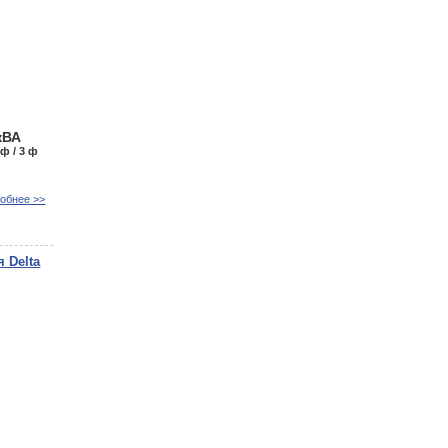
кВА
 ф / 3 ф
обнее >>
 Delta