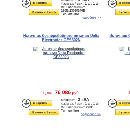
Фазы вх. / вых.:
1 ф / 1 ф
Вх. напряжение:
220В/230В/240В
Купить в 1 клик
Купить 
Тип:
on-line
подробнее >>
Источник бесперебойного питания Delta
Источник 
Electronics GES302N
76 086
Цена:
руб.
3 кВА
Мощность:
Фазы вх. / вых.:
1 ф / 1 ф
Вх. напряжение:
220В
Тип:
on-line
Купить в 1 клик
Купить 
подробнее >>