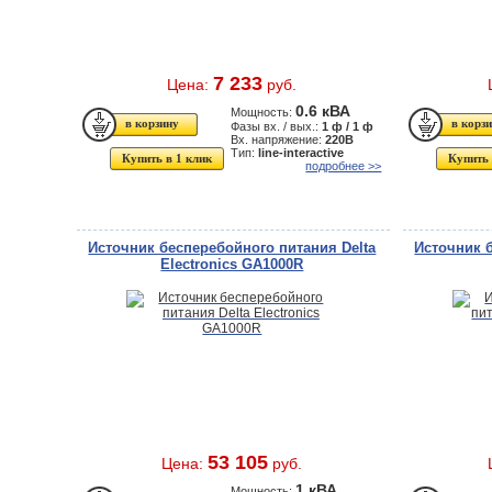
7 233
Цена:
руб.
0.6 кВА
Мощность:
Фазы вх. / вых.:
1 ф / 1 ф
Вх. напряжение:
220В
Тип:
line-interactive
Купить в 1 клик
Купить 
подробнее >>
Источник бесперебойного питания Delta
Источник 
Electronics GA1000R
53 105
Цена:
руб.
1 кВА
Мощность: