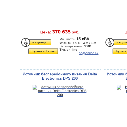
370 635
Цена:
руб.
Ц
15 кВА
Мощность:
Фазы вх. / вых.:
3 ф / 1 ф
Вх. напряжение:
380В
Тип:
on-line
Купить в 1 клик
Купить 
подробнее >>
Источник бесперебойного питания Delta
Источник 
Electronics DPS 200