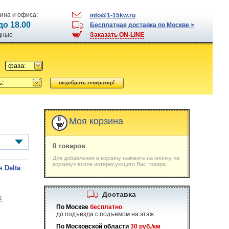
ина и офиса:
info@1-15kw.ru
 до 18.00
Бесплатная доставка по Москве >
одные
Заказать ON-LINE
фаза:
ь:
0
Моя корзина
0 товаров
Для добавления в корзину нажмите на кнопку «в
корзину» возле интересующего Вас товара.
 Delta
Доставка
По Москве
бесплатно
до подъезда с подъемом на этаж
По Московской области
30 руб./км