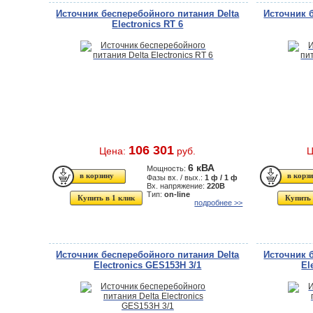
Источник бесперебойного питания Delta
Источник 
Electronics RT 6
106 301
Цена:
руб.
Ц
6 кВА
Мощность:
Фазы вх. / вых.:
1 ф / 1 ф
Вх. напряжение:
220В
Тип:
on-line
Купить в 1 клик
Купить 
подробнее >>
Источник бесперебойного питания Delta
Источник 
Electronics GES153H 3/1
El