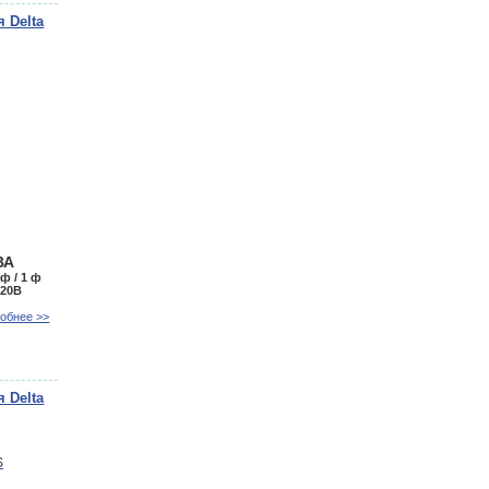
 Delta
ВА
 ф / 1 ф
220В
обнее >>
 Delta