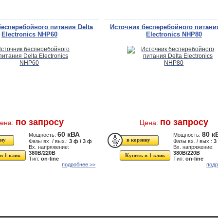
бесперебойного питания Delta
Источник бесперебойного питания
Electronics NHP60
Electronics NHP80
по запросу
по запросу
ена:
Цена:
60 кВА
80 к
Мощность:
Мощность:
Фазы вх. / вых.:
3 ф / 3 ф
Фазы вх. / вых.:
3
Вх. напряжение:
Вх. напряжение:
380В/220В
380В/220В
в 1 клик
Купить в 1 клик
Тип:
on-line
Тип:
on-line
подробнее >>
подр