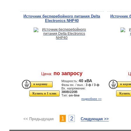
Источник бесперебойного питания Delta
Источник 
Electronics NHP40
по запросу
Цена:
Ц
40 кВА
Мощность:
Фазы вх. / вых.:
3 ф / 3 ф
Вх. напряжение:
380В/220В
Купить в 1 клик
Купить 
Тип:
on-line
подробнее >>
1
2
<< Предыдущая
Следующая >>