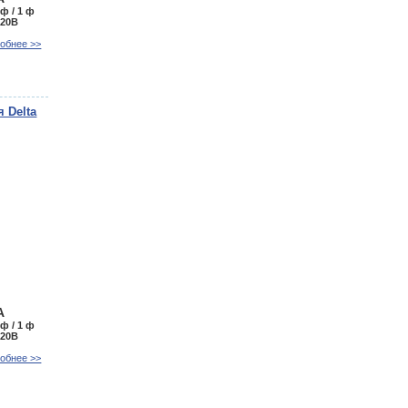
 ф / 1 ф
220В
обнее >>
 Delta
А
 ф / 1 ф
220В
обнее >>