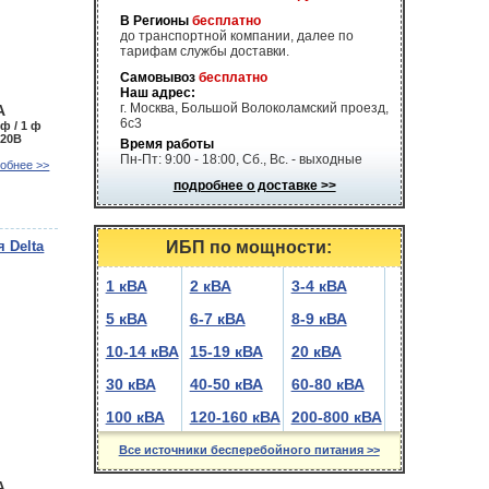
В Регионы
бесплатно
до транспортной компании, далее по
тарифам службы доставки.
Самовывоз
бесплатно
Наш адрес:
г. Москва, Большой Волоколамский проезд,
А
6с3
 ф / 1 ф
220В
Время работы
Пн-Пт: 9:00 - 18:00, Сб., Вс. - выходные
обнее >>
подробнее о доставке >>
 Delta
ИБП по мощности:
1 кВА
2 кВА
3-4 кВА
5 кВА
6-7 кВА
8-9 кВА
10-14 кВА
15-19 кВА
20 кВА
30 кВА
40-50 кВА
60-80 кВА
100 кВА
120-160 кВА
200-800 кВА
Все источники бесперебойного питания >>
А