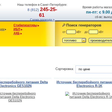
:
Наш телефон в Санкт-Петербурге:
Время работы магаз
245-25-
8 (812)
пн-пт: с 9.00
61
сб-вс: вых
Схема проезда >
Поиск генераторов
Стабилизаторы
ции
ИБП
от
кВт
до
кВт
АКБ
топливо:
производител
Сортировка:
по цене
бесперебойного питания Delta
Источник бесперебойного питания
Electronics GES102N
Electronics R-1K