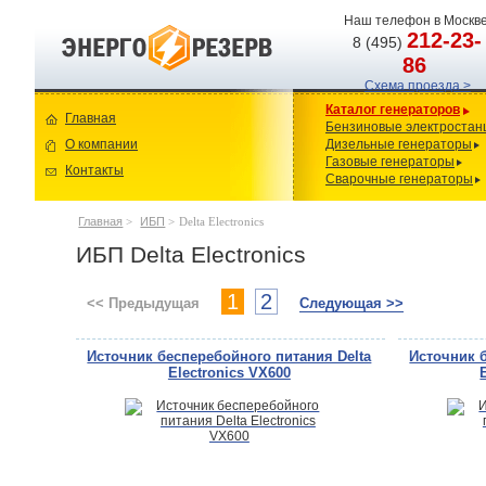
Наш телефон в Москве
212-23-
8 (495)
86
Схема проезда >
Каталог генераторов
Главная
Бензиновые электростан
О компании
Дизельные генераторы
Газовые генераторы
Контакты
Сварочные генераторы
Главная
>
ИБП
>
Delta Electronics
ИБП Delta Electronics
1
2
<< Предыдущая
Следующая >>
Источник бесперебойного питания Delta
Источник 
Electronics VX600