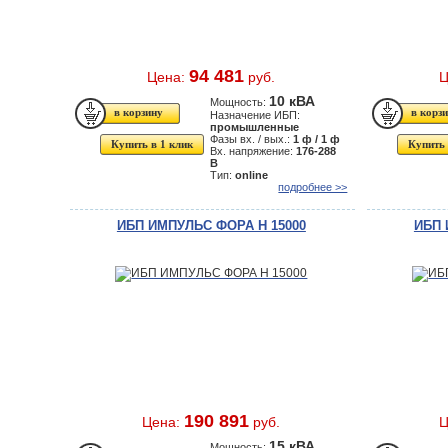
94 481
Цена:
руб.
Ц
10 кВА
Мощность:
Назначение ИБП:
промышленные
Фазы вх. / вых.:
1 ф / 1 ф
Купить в 1 клик
Купить 
Вх. напряжение:
176-288
В
Тип:
online
подробнее >>
ИБП ИМПУЛЬС ФОРА H 15000
ИБП 
190 891
Цена:
руб.
Ц
15 кВА
Мощность: