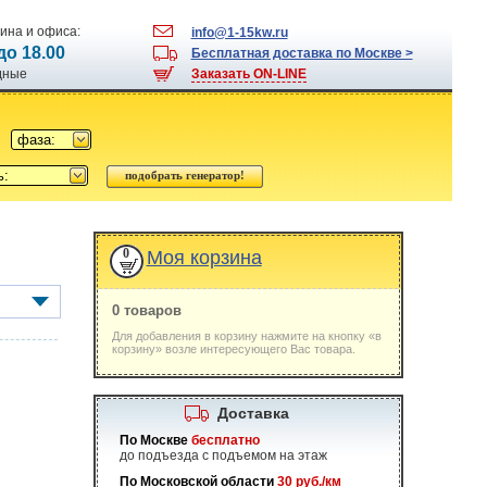
ина и офиса:
info@1-15kw.ru
 до 18.00
Бесплатная доставка по Москве >
одные
Заказать ON-LINE
фаза:
ь:
0
Моя корзина
0 товаров
Для добавления в корзину нажмите на кнопку «в
корзину» возле интересующего Вас товара.
Доставка
По Москве
бесплатно
до подъезда с подъемом на этаж
По Московской области
30 руб./км