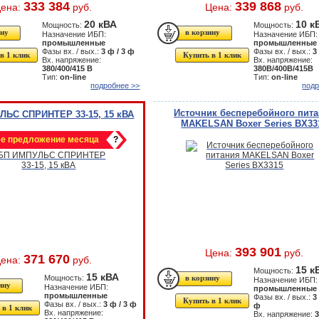
333 384
339 868
ена:
руб.
Цена:
руб.
20 кВА
10 к
Мощность:
Мощность:
Назначение ИБП:
Назначение ИБП:
промышленные
промышленные
Фазы вх. / вых.:
3 ф / 3 ф
Фазы вх. / вых.:
3
в 1 клик
Купить в 1 клик
Вх. напряжение:
Вх. напряжение:
380/400/415 В
380В/400В/415В
Тип:
on-line
Тип:
on-line
подробнее >>
подр
Источник бесперебойного пит
ЛЬС СПРИНТЕР 33-15, 15 кВА
MAKELSAN Boxer Series BX33
е предложение месяца
?
393 901
Цена:
руб.
371 670
ена:
руб.
15 к
Мощность:
15 кВА
Мощность:
Назначение ИБП:
Назначение ИБП:
промышленные
промышленные
Фазы вх. / вых.:
3
Купить в 1 клик
Фазы вх. / вых.:
3 ф / 3 ф
ф
 в 1 клик
Вх. напряжение:
Вх. напряжение: