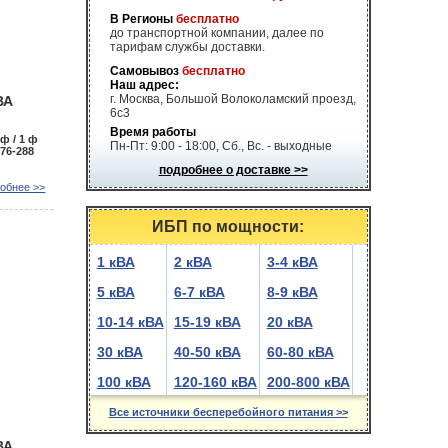
В Регионы
бесплатно
до транспортной компании, далее по
тарифам службы доставки.
Самовывоз
бесплатно
Наш адрес:
г. Москва, Большой Волоколамский проезд,
ВА
6с3
Время работы
 ф / 1 ф
Пн-Пт: 9:00 - 18:00, Сб., Вс. - выходные
176-288
подробнее о доставке >>
обнее >>
ИБП по мощности:
1 кВА
2 кВА
3-4 кВА
5 кВА
6-7 кВА
8-9 кВА
10-14 кВА
15-19 кВА
20 кВА
30 кВА
40-50 кВА
60-80 кВА
100 кВА
120-160 кВА
200-800 кВА
Все источники бесперебойного питания >>
ВА