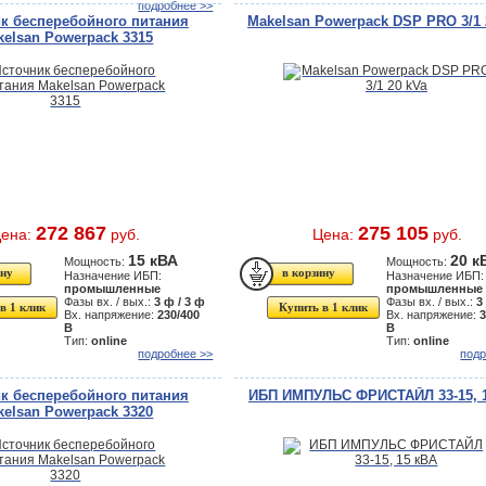
подробнее >>
к бесперебойного питания
Makelsan Powerpack DSP PRO 3/1 
kelsan Powerpack 3315
272 867
275 105
ена:
руб.
Цена:
руб.
15 кВА
20 к
Мощность:
Мощность:
Назначение ИБП:
Назначение ИБП:
промышленные
промышленные
Фазы вх. / вых.:
3 ф / 3 ф
Фазы вх. / вых.:
3
в 1 клик
Купить в 1 клик
Вх. напряжение:
230/400
Вх. напряжение:
3
В
В
Тип:
online
Тип:
online
подробнее >>
подр
к бесперебойного питания
ИБП ИМПУЛЬС ФРИСТАЙЛ 33-15, 
kelsan Powerpack 3320