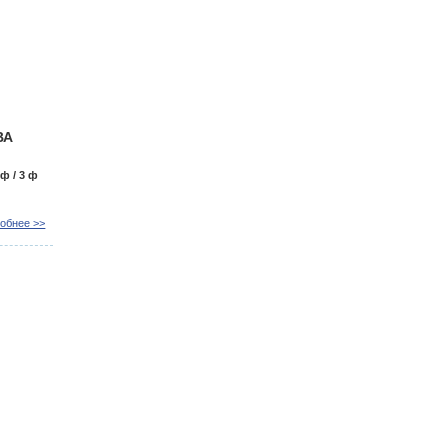
ВА
 ф / 3 ф
обнее >>