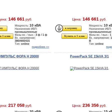
146 661
146 661
ена:
руб.
Цена:
руб.
10 кВА
10 к
Мощность:
Мощность:
Назначение ИБП:
Назначение ИБП:
промышленные
промышленные
Фазы вх. / вых.:
3 ф / 1 ф
Фазы вх. / вых.:
1
в 1 клик
Купить в 1 клик
Вх. напряжение:
Вх. напряжение:
380/400/415
В
Тип:
online
Тип:
online
подробнее >>
подр
ИМПУЛЬС ФОРА H 20000
PowerPack SE 15kVA 3/1
217 058
236 356
ена:
руб.
Цена:
руб.
20 кВА
15 к
Мощность:
Мощность: