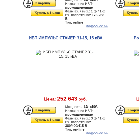
Назначение ИБП:
промышленные
Фазы вх. / вых.:
1 ф / 1 ф
Купить в 1 клик
Купить 
Вх. напряжение:
176-288
В
Тип:
online
подробнее >>
ИБП ИМПУЛЬС СТАЙЕР 31-15, 15 кВА
Po
252 643
Цена:
руб.
Ц
15 кВА
Мощность:
Назначение ИБП:
промышленные
Фазы вх. / вых.:
3 ф / 1 ф
Купить в 1 клик
Купить 
Вх. напряжение:
380/400/415 В
Тип:
on-line
подробнее >>