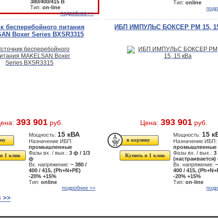
380/400/415 В
Тип:
online
Тип:
on-line
подр
подробнее >>
к бесперебойного питания
ИБП ИМПУЛЬС БОКСЕР РМ 15, 1
AN Boxer Series BXSR3315
393 901
393 901
ена:
руб.
Цена:
руб.
15 кВА
15 к
Мощность:
Мощность:
Назначение ИБП:
Назначение ИБП:
промышленные
промышленные
Фазы вх. / вых.:
3 ф / 1/3
Фазы вх. / вых.:
3
в 1 клик
Купить в 1 клик
ф
(настраивается)
Вх. напряжение:
~ 380 /
Вх. напряжение:
~
400 / 415, (Рh+N+PE)
400 / 415, (Рh+N+
-20% +15%
-20% +15%
Тип:
online
Тип:
on-line
подробнее >>
подр
 >>