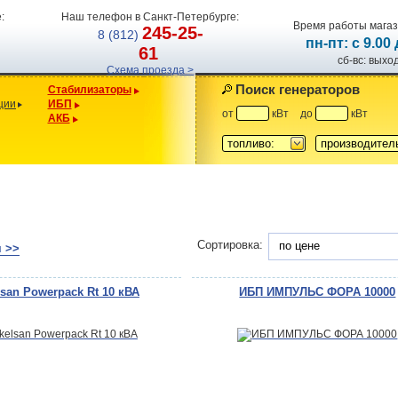
:
Наш телефон в Санкт-Петербурге:
Время работы магаз
245-25-
8 (812)
пн-пт: с 9.00
61
сб-вс: вых
Схема проезда >
Поиск генераторов
Стабилизаторы
ции
ИБП
от
кВт
до
кВт
АКБ
топливо:
производител
Сортировка:
по цене
 >>
san Powerpack Rt 10 кВА
ИБП ИМПУЛЬС ФОРА 10000