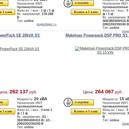
Назначение ИБП:
Назначение ИБП:
промышленные
промышленные
Фазы вх. / вых.:
1 ф / 1 ф
Фазы вх. / вых.:
3
в 1 клик
Купить в 1 клик
Вх. напряжение:
176-288
ф / 1 ф
В
Вх. напряжение:
3
Тип:
online
360/380/400/415 В;
подробнее >>
208/220/230/240 
Тип:
online
подр
werPack SE 20kVA 3/1
Makelsan Powerpack DSP PRO 3/1 
262 137
264 067
ена:
руб.
Цена:
руб.
20 кВА
15 к
Мощность:
Мощность:
Назначение ИБП:
Назначение ИБП:
промышленные
промышленные
Фазы вх. / вых.:
3 или 1
Фазы вх. / вых.:
3
в 1 клик
Купить в 1 клик
ф / 1 ф
Вх. напряжение:
3
Вх. напряжение:
3/1 -
В
360/380/400/415 В; 1/1 -
Тип:
online
208/220/230/240 В
подр
Тип:
online