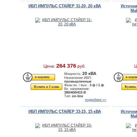
ИБП ИМПУЛЬС СТАЙЕР 31-20, 20 кВА
Источни
Ma
264 376
Цена:
руб.
Ц
20 кВА
Мощность:
Назначение ИБП:
промышленные
Фазы вх. / вых.:
3 ф / 1 ф
Купить в 1 клик
Купить 
Вх. напряжение:
380/400/415 В
Тип:
on-line
подробнее >>
ИБП ИМПУЛЬС СТАЙЕР 33-15, 15 кВА
Источни
Ma