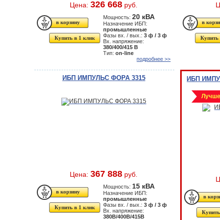
326 668
Цена:
руб.
Ц
20 кВА
Мощность:
Назначение ИБП:
промышленные
Фазы вх. / вых.:
3 ф / 3 ф
Купить в 1 клик
Купить 
Вх. напряжение:
380/400/415 В
Тип:
on-line
подробнее >>
ИБП ИМПУЛЬС ФОРА 3315
ИБП ИМПУ
Лучше
367 888
Цена:
руб.
Ц
15 кВА
Мощность:
Назначение ИБП:
промышленные
Фазы вх. / вых.:
3 ф / 3 ф
Купить в 1 клик
Вх. напряжение:
Купить
380В/400В/415В