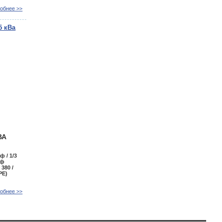
обнее >>
5 кВа
ВА
 ф / 1/3
 ф
 380 /
PE)
обнее >>