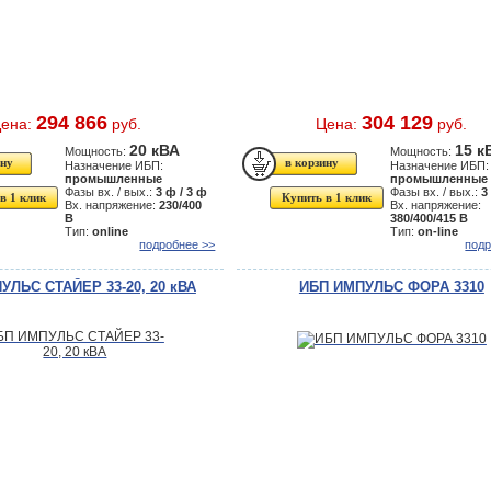
294 866
304 129
ена:
руб.
Цена:
руб.
20 кВА
15 к
Мощность:
Мощность:
Назначение ИБП:
Назначение ИБП:
промышленные
промышленные
Фазы вх. / вых.:
3 ф / 3 ф
Фазы вх. / вых.:
3
в 1 клик
Купить в 1 клик
Вх. напряжение:
230/400
Вх. напряжение:
В
380/400/415 В
Тип:
online
Тип:
on-line
подробнее >>
подр
УЛЬС СТАЙЕР 33-20, 20 кВА
ИБП ИМПУЛЬС ФОРА 3310