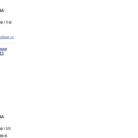
ВА
 ф / 3 ф
обнее >>
ания
15
ВА
 ф / 1/3
380 В