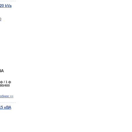
20 kVa
ВА
 ф / 1 ф
80/400
обнее >>
15 кВА