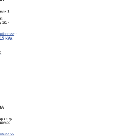
 или 1
/1 -
 1/1 -
В
обнее >>
15 kVa
ВА
 ф / 1 ф
80/400
обнее >>