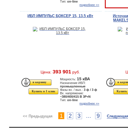
Тип:
on-line
подробнее >>
ИБП ИМПУЛЬС БОКСЕР 15, 13.5 кВт
Источни
MAKELS
393 901
Цена:
руб.
Ц
15 кВА
Мощность:
Назначение ИБП:
промышленные
Фазы вх. / вых.:
3 ф / 3 ф
Купить в 1 клик
Купить 
Вх. напряжение:
~380/400/415 В 3P+N
Тип:
on-line
подробнее >>
1
2
3
...
9
<< Предыдущая
Следующая