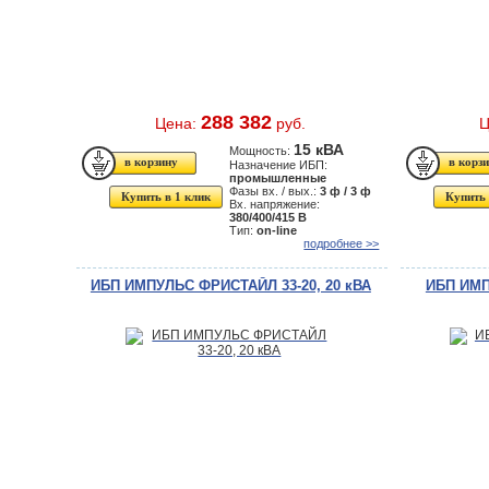
288 382
Цена:
руб.
Ц
15 кВА
Мощность:
Назначение ИБП:
промышленные
Фазы вх. / вых.:
3 ф / 3 ф
Купить в 1 клик
Купить 
Вх. напряжение:
380/400/415 В
Тип:
on-line
подробнее >>
ИБП ИМПУЛЬС ФРИСТАЙЛ 33-20, 20 кВА
ИБП ИМП