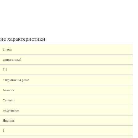
ие характеристики
2 года
синхронный
3,4
открытое на раме
Бельгия
Yanmar
воздушное
Япония
1