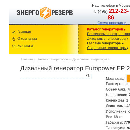
Наш телефон в Москве
212-23-
8 (495)
86
Схема проезда >
Каталог генераторов
Главная
Бензиновые электростан
О компании
Дизельные генераторы
Газовые генераторы
Контакты
Сварочные генераторы
Главная
>
Каталог генераторов
>
Дизельные генераторы
>
Дизельный генератор Europower EP 
Мощность:
Расход топлив
Объем бака (л
Напряжение:
Кол-во фаз:
1
Двигатель:
L4
Исполнение:
Вес:
68 кг
Габариты:
770
Тип запуска:
э