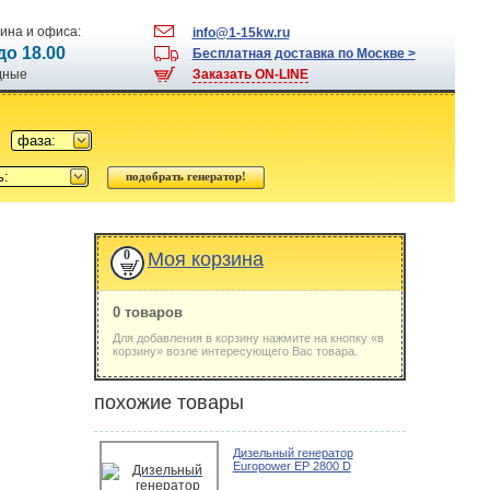
ина и офиса:
info@1-15kw.ru
 до 18.00
Бесплатная доставка по Москве >
одные
Заказать ON-LINE
фаза:
ь:
0
Моя корзина
0 товаров
Для добавления в корзину нажмите на кнопку «в
корзину» возле интересующего Вас товара.
похожие товары
Дизельный генератор
Europower EP 2800 D