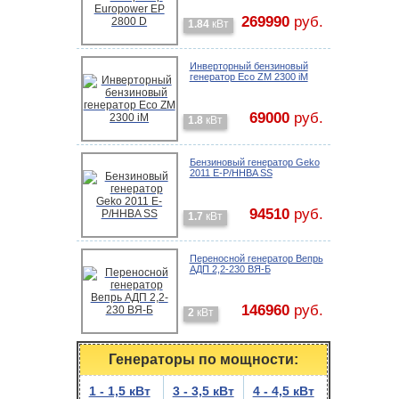
269990
руб.
1.84
кВт
Инверторный бензиновый
генератор Eco ZM 2300 iM
69000
руб.
1.8
кВт
Бензиновый генератор Geko
2011 E-P/HHBA SS
94510
руб.
1.7
кВт
Переносной генератор Вепрь
АДП 2,2-230 ВЯ-Б
146960
руб.
2
кВт
Генераторы по мощности:
1 - 1,5 кВт
3 - 3,5 кВт
4 - 4,5 кВт