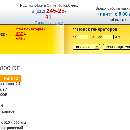
:
Наш телефон в Санкт-Петербурге:
Время работы магаз
245-25-
8 (812)
пн-пт: с 9.00
61
сб-вс: вых
Схема проезда >
Поиск генераторов
Стабилизаторы
ции
ИБП
от
кВт
до
кВт
АКБ
топливо:
производител
2800 DE
1.84
кВт
а (л/час):
0.7
):
2.4
220В
8N
открытое
 x 510 x 560 мм
лектрический