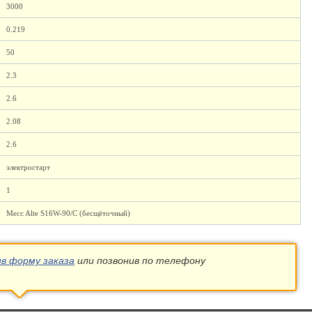
3000
0.219
50
2.3
2.6
2.08
2.6
электростарт
1
Mecc Alte S16W-90/C (бесщёточный)
ив форму заказа
или позвонив по телефону