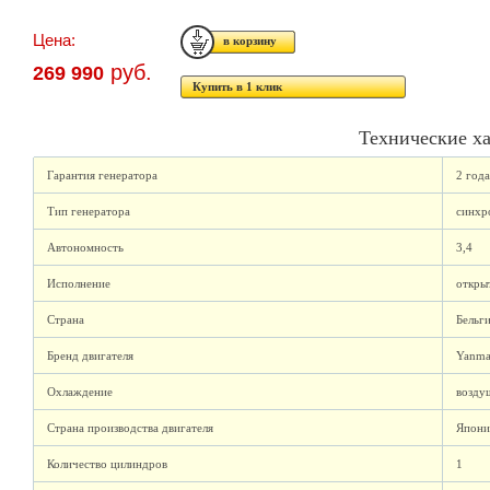
Цена:
руб.
269 990
Купить в 1 клик
Технические х
Гарантия генератора
2 года
Тип генератора
синхр
Автономность
3,4
Исполнение
откры
Страна
Бельг
Бренд двигателя
Yanma
Охлаждение
возду
Страна производства двигателя
Япони
Количество цилиндров
1