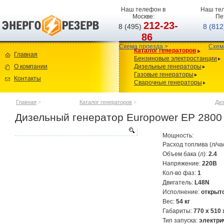
Наш телефон в
Наш тел
Москве:
Пе
212-23-
8 (495)
8 (81
86
Схема проезда >
Схем
Каталог генераторов
Главная
Бензиновые электростанции
О компании
Дизельные генераторы
Газовые генераторы
Контакты
Сварочные генераторы
Главная
>
Каталог генераторов
>
Диз
Дизельный генератор Europower EP 2800
Мощность:
Расход топлива (л/ча
Объем бака (л):
2.4
Напряжение:
220В
Кол-во фаз:
1
Двигатель:
L48N
Исполнение:
открыт
Вес:
54 кг
Габариты:
770 x 510
Тип запуска:
электри