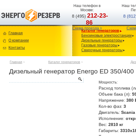
Наш телефон в
Наш тел
Москве:
Пе
212-23-
8 (495)
8 (81
86
Схема проезда >
Схем
Каталог генераторов
Главная
Бензиновые электростанции
О компании
Дизельные генераторы
Газовые генераторы
Контакты
Сварочные генераторы
Главная
>
Каталог генераторов
>
Диз
Дизельный генератор Energo ED 350/400
Мощность:
Расход топлива (л
Объем бака (л):
5
Напряжение:
380 
Кол-во фаз:
3
Двигатель:
Scania
Исполнение:
откр
Вес:
2810 кг
Габариты:
3310x1