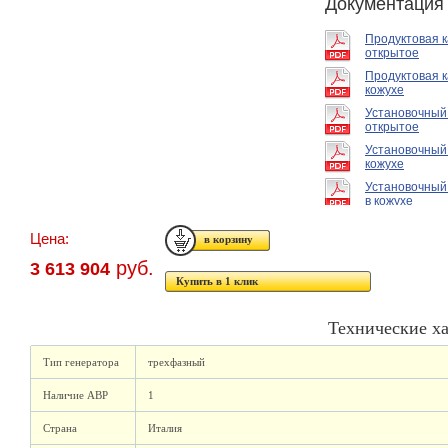
Документация
Продуктовая 
открытое
Продуктовая к
кожухе
Установочный
открытое
Установочный
кожухе
Установочный
в кожухе
Цена:
руб.
3 613 904
Купить в 1 клик
Технические х
Тип генератора
трехфазный
Наличие АВР
1
Страна
Италия