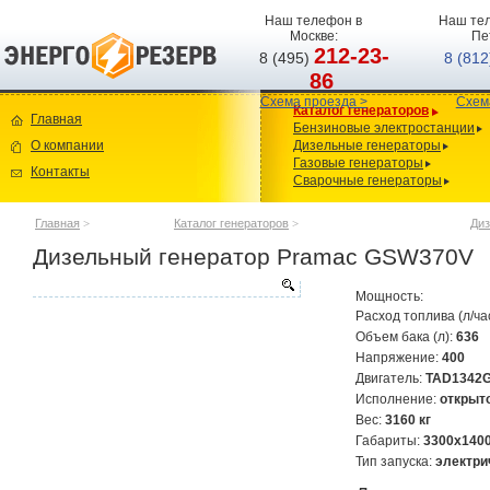
Наш телефон в
Наш тел
Москве:
Пе
212-23-
8 (495)
8 (81
86
Схема проезда >
Схем
Каталог генераторов
Главная
Бензиновые электростанции
О компании
Дизельные генераторы
Газовые генераторы
Контакты
Сварочные генераторы
Главная
>
Каталог генераторов
>
Диз
Дизельный генератор Pramac GSW370V
Мощность:
Расход топлива (л/ча
Объем бака (л):
636
Напряжение:
400
Двигатель:
TAD1342
Исполнение:
открыт
Вес:
3160 кг
Габариты:
3300х140
Тип запуска:
электри