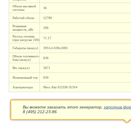
Объем масляной
36
системы
Рабочий объем
12780
Резервная
296
мощность, кВт
Расход топлива
71.17
(при нагрузке 100)
Габариты (кожух)
3951х1438х2085
Объем топливного
636
бака (кожух)
Вес (кожух)
3671
Номинальный ток
630
Альтернаторы
Mecc Alte ECO38-3LN/4
Вы можете заказать этот генератор,
заполнив фор
8 (495) 212-23-86