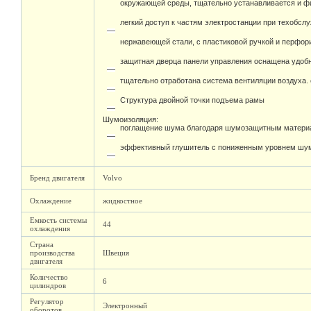
окружающей среды, тщательно устанавливается и фи
легкий доступ к частям электростанции при техобсл
нержавеющей стали, с пластиковой ручкой и перфо
защитная дверца панели управления оснащена удоб
тщательно отработана система вентиляции воздуха.
Структура двойной точки подъема рамы
Шумоизоляция:
поглащение шума благодаря шумозащитным материа
эффективный глушитель с пониженным уровнем шума
Бренд двигателя
Volvo
Охлаждение
жидкостное
Емкость системы
44
охлаждения
Страна
производства
Швеция
двигателя
Количество
6
цилиндров
Регулятор
Электронный
оборотов