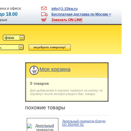
ина и офиса:
info@1-15kw.ru
 до 18.00
Бесплатная доставка по Москве >
одные
Заказать ON-LINE
фаза:
ь:
0
Моя корзина
0 товаров
Для добавления в корзину нажмите на кнопку «в
корзину» возле интересующего Вас товара.
похожие товары
Дизельный генератор Energo
ED 350/400 SC