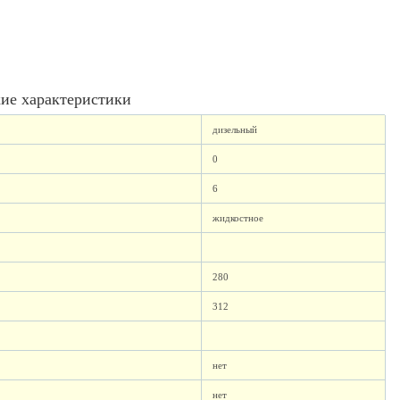
ие характеристики
дизельный
0
6
жидкостное
280
312
нет
нет