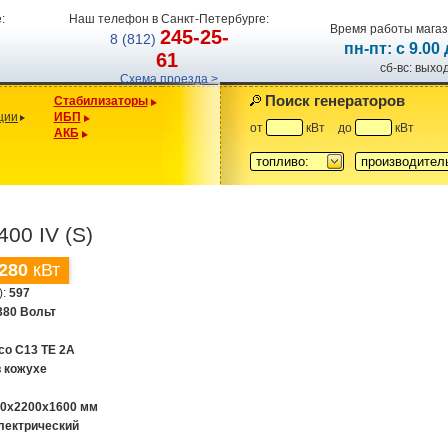
:
Наш телефон в Санкт-Петербурге:
Время работы магаз
245-25-
8 (812)
пн-пт: с 9.00
61
сб-вс: вых
Схема проезда >
Поиск генераторов
Стабилизаторы
ции
ИБП
от
кВт
до
кВт
АКБ
топливо:
производител
00 IV (S)
280
кВт
):
597
380 Вольт
eco C13 TE 2A
в кожухе
00x2200x1600 мм
лектрический