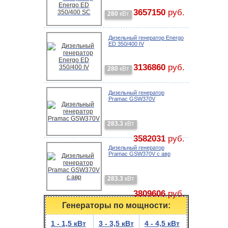
3657150
руб.
280
кВт
Дизельный генератор Energo
ED 350/400 IV
3136860
руб.
280
кВт
Дизельный генератор
Pramac GSW370V
283.3
кВт
3582031
руб.
Дизельный генератор
Pramac GSW370V с авр
283.3
кВт
3809606
руб.
Генераторы по мощности:
1 - 1,5 кВт
3 - 3,5 кВт
4 - 4,5 кВт