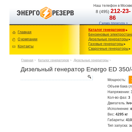
Наш телефон в Москве
212-23-
8 (495)
86
Схема проезда >
Каталог генераторов
Главная
Бензиновые электростан
О компании
Дизельные генераторы
Газовые генераторы
Контакты
Сварочные генераторы
Главная
>
Каталог генераторов
>
Дизельные генераторы
>
Дизельный генератор Energo ED 350/4
Мощность:
Объем бака (л
Напряжение:
Кол-во фаз:
3
Двигатель:
Iv
Исполнение:
Вес:
4295 кг
Габариты:
41
Тип запуска:
э