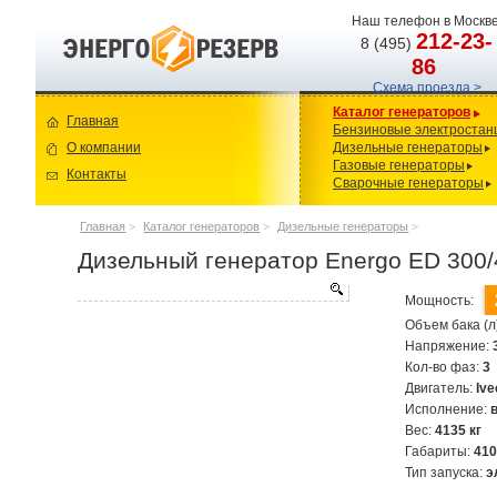
Наш телефон в Москве
212-23-
8 (495)
86
Схема проезда >
Каталог генераторов
Главная
Бензиновые электростан
О компании
Дизельные генераторы
Газовые генераторы
Контакты
Сварочные генераторы
Главная
>
Каталог генераторов
>
Дизельные генераторы
>
Дизельный генератор Energo ED 300/4
Мощность:
Объем бака (л
Напряжение:
Кол-во фаз:
3
Двигатель:
Iv
Исполнение:
Вес:
4135 кг
Габариты:
41
Тип запуска:
э