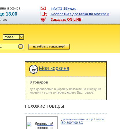
ина и офиса:
info@1-15kw.ru
 до 18.00
Бесплатная доставка по Москве >
одные
Заказать ON-LINE
фаза:
ь:
0
Моя корзина
0 товаров
Для добавления в корзину нажмите на кнопку «в
корзину» возле интересующего Вас товара.
похожие товары
Дизельный генератор Energo
ED 300/400 SC