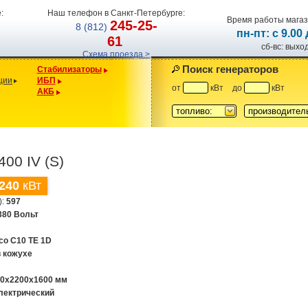
:
Наш телефон в Санкт-Петербурге:
Время работы магаз
245-25-
8 (812)
пн-пт: с 9.00
61
сб-вс: вых
Схема проезда >
Поиск генераторов
Стабилизаторы
ции
ИБП
от
кВт
до
кВт
АКБ
топливо:
производител
00 IV (S)
240
кВт
):
597
380 Вольт
eco C10 TE 1D
в кожухе
00x2200x1600 мм
лектрический