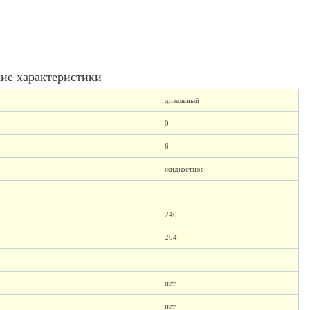
ие характеристики
дизельный
0
6
жидкостное
240
264
нет
нет