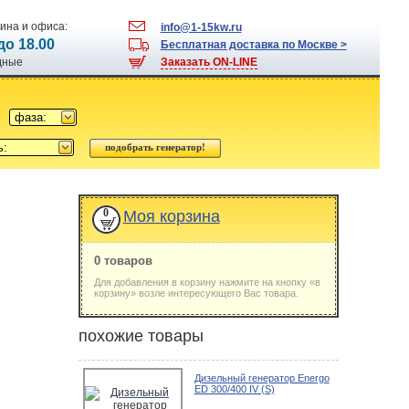
ина и офиса:
info@1-15kw.ru
 до 18.00
Бесплатная доставка по Москве >
одные
Заказать ON-LINE
фаза:
ь:
0
Моя корзина
0 товаров
Для добавления в корзину нажмите на кнопку «в
корзину» возле интересующего Вас товара.
похожие товары
Дизельный генератор Energo
ED 300/400 IV (S)