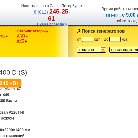
:
Наш телефон в Санкт-Петербурге:
Время работы магаз
245-25-
8 (812)
пн-пт: с 9.00
61
сб-вс: вых
Схема проезда >
Поиск генераторов
Стабилизаторы
ции
ИБП
от
кВт
до
кВт
АКБ
топливо:
производител
400 D (S)
240
кВт
а (л/час):
47
):
449
380 Вольт
san P126TI-II
в кожухе
00x2290x1400 мм
лектрический