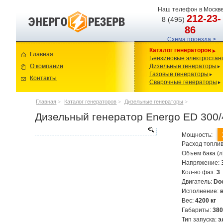
Наш телефон в Москве
212-23-
8 (495)
86
Схема проезда >
Каталог генераторов
Главная
Бензиновые электростан
О компании
Дизельные генераторы
Газовые генераторы
Контакты
Сварочные генераторы
Главная
>
Каталог генераторов
>
Дизельные генераторы
>
Дизельный генератор Energo ED 300/
Мощность:
Расход топлив
Объем бака (л
Напряжение:
Кол-во фаз:
3
Двигатель:
Doo
Исполнение:
Вес:
4200 кг
Габариты:
38
Тип запуска:
э