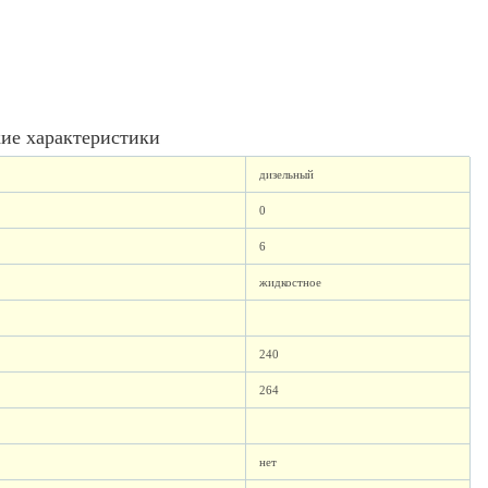
ие характеристики
дизельный
0
6
жидкостное
240
264
нет