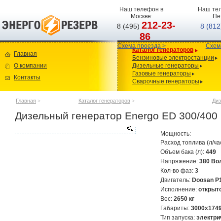
Наш телефон в
Наш тел
Москве:
Пе
212-23-
8 (495)
8 (81
86
Схема проезда >
Схем
Каталог генераторов
Главная
Бензиновые электростанции
О компании
Дизельные генераторы
Газовые генераторы
Контакты
Сварочные генераторы
Главная
>
Каталог генераторов
>
Диз
Дизельный генератор Energo ED 300/400
Мощность:
Расход топлива (л/ча
Объем бака (л):
449
Напряжение:
380 Во
Кол-во фаз:
3
Двигатель:
Doosan P1
Исполнение:
открыт
Вес:
2650 кг
Габариты:
3000x174
Тип запуска:
электри