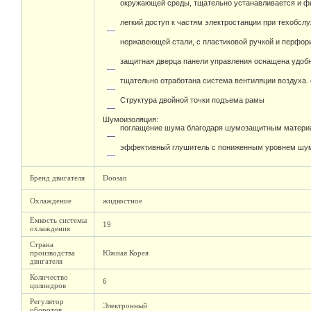
окружающей среды, тщательно устанавливается и фи
легкий доступ к частям электростанции при техобсл
нержавеющей стали, с пластиковой ручкой и перфо
защитная дверца панели управления оснащена удоб
тщательно отработана система вентиляции воздуха.
Структура двойной точки подъема рамы
Шумоизоляция:
поглащение шума благодаря шумозащитным материа
эффективный глушитель с пониженным уровнем шума
Бренд двигателя
Doosan
Охлаждение
жидкостное
Емкость системы
19
охлаждения
Страна
производства
Южная Корея
двигателя
Количество
6
цилиндров
Регулятор
Электронный
оборотов