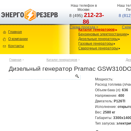
Наш телефон в
Наш тел
Москве:
Пе
212-23-
8 (495)
8 (81
86
Схема проезда >
Схем
Каталог генераторов
Главная
Бензиновые электростанции
О компании
Дизельные генераторы
Газовые генераторы
Контакты
Сварочные генераторы
Главная
>
Каталог генераторов
>
Диз
Дизельный генератор Pramac GSW310D
Мощность:
Расход топлива (л/ча
Объем бака (л):
636
Напряжение:
400
Двигатель:
P126TI
Исполнение:
открыт
Вес:
2580 кг
Габариты:
3300х140
Тип запуска:
электри