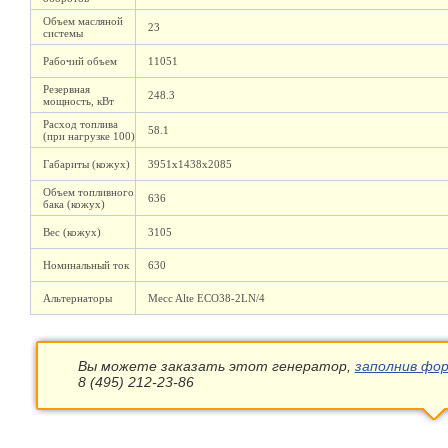
Объем масляной
23
системы
Рабочий объем
11051
Резервная
248.3
мощность, кВт
Расход топлива
58.1
(при нагрузке 100)
Габариты (кожух)
3951х1438х2085
Объем топливного
636
бака (кожух)
Вес (кожух)
3105
Номинальный ток
630
Альтернаторы
Mecc Alte ECO38-2LN/4
Вы можете заказать этот генератор,
заполнив фор
8 (495) 212-23-86