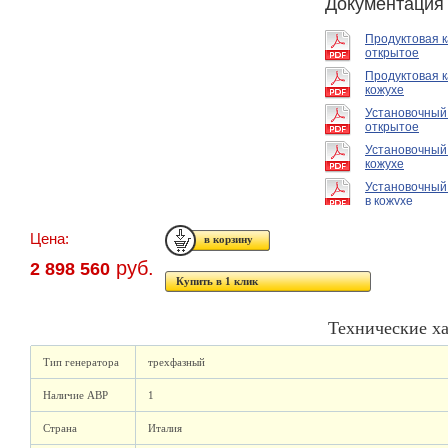
Документация
Продуктовая 
открытое
Продуктовая к
кожухе
Установочный
открытое
Установочный
кожухе
Установочный
в кожухе
Цена:
руб.
2 898 560
Купить в 1 клик
Технические х
Тип генератора
трехфазный
Наличие АВР
1
Страна
Италия