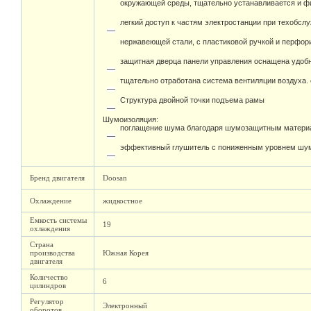
окружающей среды, тщательно устанавливается и фи
легкий доступ к частям электростанции при техобсл
нержавеющей стали, с пластиковой ручкой и перфо
защитная дверца панели управления оснащена удоб
тщательно отработана система вентиляции воздуха.
Структура двойной точки подъема рамы
Шумоизоляция:
поглащение шума благодаря шумозащитным материа
эффективный глушитель с пониженным уровнем шума
Бренд двигателя
Doosan
Охлаждение
жидкостное
Емкость системы
19
охлаждения
Страна
производства
Южная Корея
двигателя
Количество
6
цилиндров
Регулятор
Электронный
оборотов