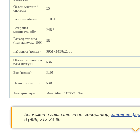
Объем масляной
23
системы
Рабочий объем
11051
Резервная
248.3
мощность, кВт
Расход топлива
58.1
(при нагрузке 100)
Габариты (кожух)
3951х1438х2085
Объем топливного
636
бака (кожух)
Вес (кожух)
3105
Номинальный ток
630
Альтернаторы
Mecc Alte ECO38-2LN/4
Вы можете заказать этот генератор,
заполнив фор
8 (495) 212-23-86