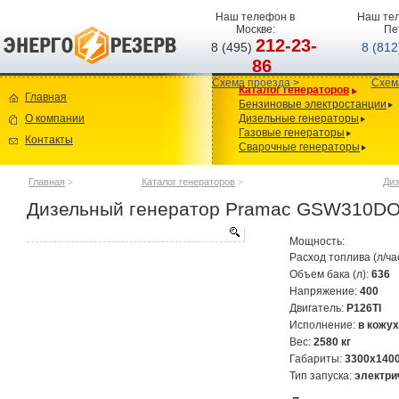
Наш телефон в
Наш тел
Москве:
Пе
212-23-
8 (495)
8 (81
86
Схема проезда >
Схем
Каталог генераторов
Главная
Бензиновые электростанции
О компании
Дизельные генераторы
Газовые генераторы
Контакты
Сварочные генераторы
Главная
>
Каталог генераторов
>
Диз
Дизельный генератор Pramac GSW310DO
Мощность:
Расход топлива (л/ча
Объем бака (л):
636
Напряжение:
400
Двигатель:
P126TI
Исполнение:
в кожу
Вес:
2580 кг
Габариты:
3300х140
Тип запуска:
электри