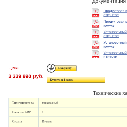
Документация
Продуктовая 
открытое
Продуктовая к
кожухе
Установочный
открытое
Установочный
кожухе
Установочный
в кожухе
Цена:
руб.
3 339 990
Купить в 1 клик
Технические х
Тип генератора
трехфазный
Наличие АВР
1
Страна
Италия