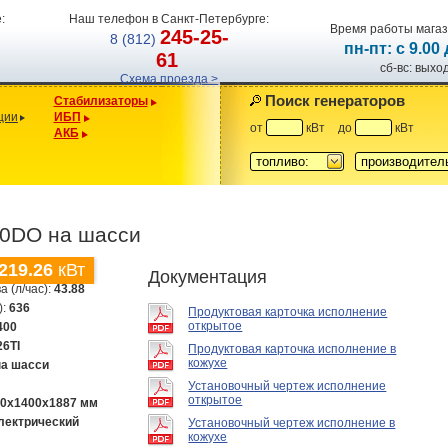
:
Наш телефон в Санкт-Петербурге:
Время работы магаз
245-25-
8 (812)
пн-пт: с 9.00
61
сб-вс: вых
Схема проезда >
Поиск генераторов
Стабилизаторы
ции
ИБП
от
кВт
до
кВт
АКБ
топливо:
производител
0DO на шасси
219.26
кВт
Документация
а (л/час):
43.88
):
636
Продуктовая карточка исполнение
открытое
400
26TI
Продуктовая карточка исполнение в
кожухе
на шасси
Установочный чертеж исполнение
открытое
00х1400х1887 мм
лектрический
Установочный чертеж исполнение в
кожухе