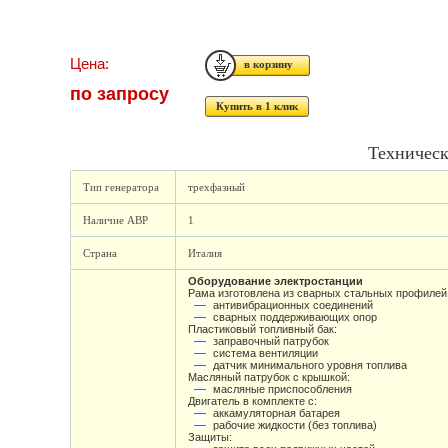
Цена:
по запросу
Купить в 1 клик
Техническ
Тип генератора
трехфазный
Наличие АВР
1
Страна
Италия
Оборудование электростанции
Рама изготовлена из сварных стальных профилей 
антивибрационных соединений
сварных поддерживающих опор
Пластиковый топливный бак:
заправочный патрубок
система вентиляции
датчик минимального уровня топлива
Масляный патрубок с крышкой:
масляные приспособления
Двигатель в комплекте с:
аккамуляторная батарея
рабочие жидкости (без топлива)
Защиты: