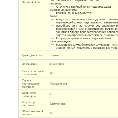
защита всех подвижных частей.
Описание html
подъема
Структура двойной точки подъема рамы
Выхлопная система:
промышленный глушитель
Кожух:
кожух изготавливается из модульных панеле
окружающей среды, тщательно устанавливает
легкий доступ к частям электростанции при
нержавеющей стали, с пластиковой ручкой 
защитная дверца панели управления оснаще
тщательно отработана система вентиляции в
Структура двойной точки подъема рамы
Шумоизоляция:
поглащение шума благодаря шумозащитным 
эффективный глушитель с пониженным уровн
Бренд двигателя
Doosan
Охлаждение
жидкостное
Емкость системы
19
охлаждения
Страна
производства
Южная Корея
двигателя
Количество
6
цилиндров
Регулятор
Электронный
оборотов
Объем масляной
23
системы