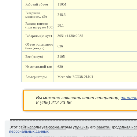
Рабочий объем
11051
Резервная
248.3
мощность, кВт
Расход топлива
58.1
(при нагрузке 100)
Габариты (кожух)
3951х1438х2085
Объем топливного
636
бака (кожух)
Вес (кожух)
3105
Номинальный ток
630
Альтернаторы
Mecc Alte ECO38-2LN/4
Вы можете заказать этот генератор,
заполн
8 (495) 212-23-86
Этот сайт использует cookie, чтобы улучшить его работу. Продолжая и
Главная
О компании
Статьи
Каталог
Бензинов
персональных данных