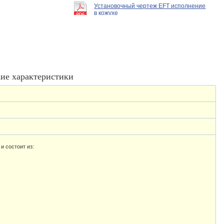
Установочный чертеж EFT исполнение
в кожухе
ие характеристики
и состоит из: