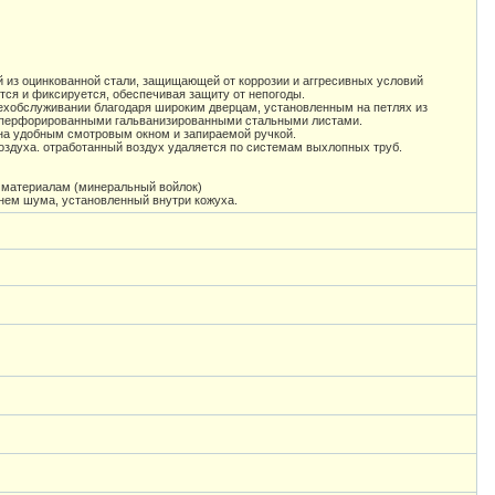
й из оцинкованной стали, защищающей от коррозии и аггресивных условий
ся и фиксируется, обеспечивая защиту от непогоды.
 техобслуживании благодаря широким дверцам, установленным на петлях из
и перфорированными гальванизированными стальными листами.
на удобным смотровым окном и запираемой ручкой.
оздуха. отработанный воздух удаляется по системам выхлопных труб.
материалам (минеральный войлок)
ем шума, установленный внутри кожуха.