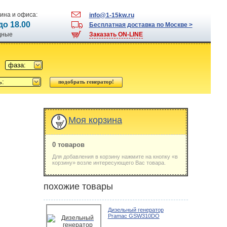
ина и офиса:
info@1-15kw.ru
 до 18.00
Бесплатная доставка по Москве >
одные
Заказать ON-LINE
фаза:
ь:
0
Моя корзина
0 товаров
Для добавления в корзину нажмите на кнопку «в
корзину» возле интересующего Вас товара.
похожие товары
Дизельный генератор
Pramac GSW310DO