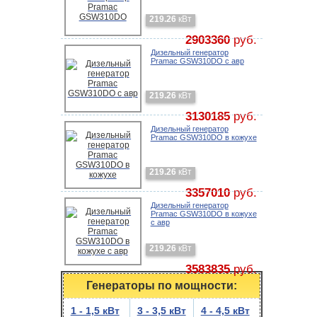
219.26
кВт
2903360
руб.
Дизельный генератор
Pramac GSW310DO с авр
219.26
кВт
3130185
руб.
Дизельный генератор
Pramac GSW310DO в кожухе
219.26
кВт
3357010
руб.
Дизельный генератор
Pramac GSW310DO в кожухе
с авр
219.26
кВт
3583835
руб.
Генераторы по мощности:
1 - 1,5 кВт
3 - 3,5 кВт
4 - 4,5 кВт