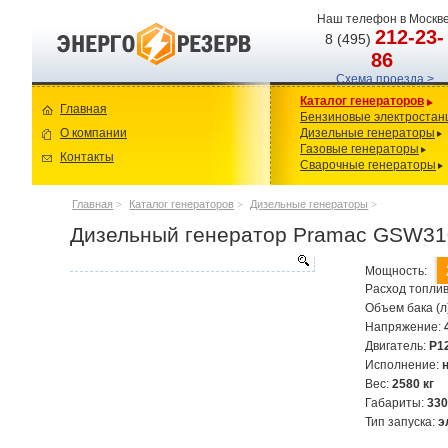
Наш телефон в Москве
212-23-
8 (495)
86
Схема проезда >
Каталог генераторов
Главная
Бензиновые электростан
О компании
Дизельные генераторы
Газовые генераторы
Контакты
Сварочные генераторы
Главная
>
Каталог генераторов
>
Дизельные генераторы
>
Дизельный генератор Pramac GSW31
Мощность:
Расход топлив
Объем бака (л
Напряжение:
Двигатель:
P1
Исполнение:
Вес:
2580 кг
Габариты:
33
Тип запуска:
э