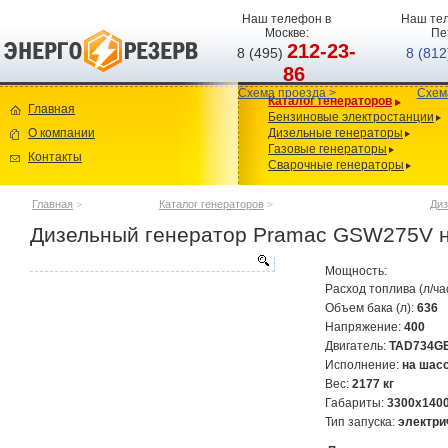
Наш телефон в
Наш тел
Москве:
Пе
212-23-
8 (495)
8 (81
86
Схема проезда >
Схем
Каталог генераторов
Главная
Бензиновые электростанции
О компании
Дизельные генераторы
Газовые генераторы
Контакты
Сварочные генераторы
Главная
>
Каталог генераторов
>
Диз
Дизельный генератор Pramac GSW275V 
Мощность:
Расход топлива (л/ча
Объем бака (л):
636
Напряжение:
400
Двигатель:
TAD734G
Исполнение:
на шас
Вес:
2177 кг
Габариты:
3300х140
Тип запуска:
электри