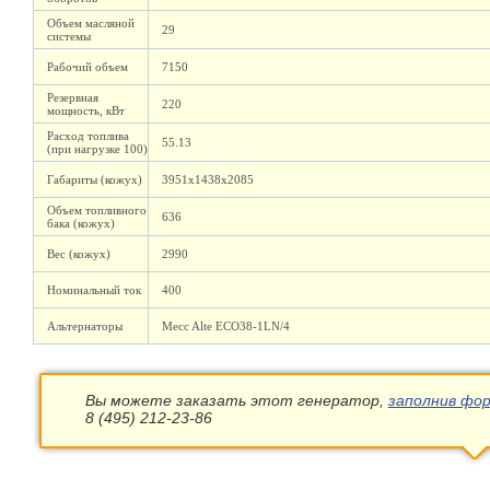
Объем масляной
29
системы
Рабочий объем
7150
Резервная
220
мощность, кВт
Расход топлива
55.13
(при нагрузке 100)
Габариты (кожух)
3951х1438х2085
Объем топливного
636
бака (кожух)
Вес (кожух)
2990
Номинальный ток
400
Альтернаторы
Mecc Alte ECO38-1LN/4
Вы можете заказать этот генератор,
заполнив фор
8 (495) 212-23-86