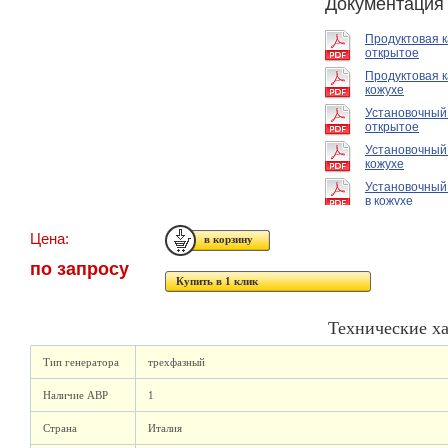
Документация
Продуктовая 
открытое
Продуктовая к
кожухе
Установочный
открытое
Установочный
кожухе
Установочный
в кожухе
Цена:
по запросу
Купить в 1 клик
Технические х
Тип генератора
трехфазный
Наличие АВР
1
Страна
Италия