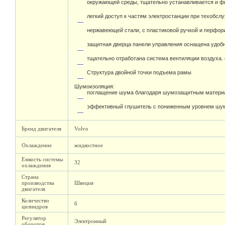
окружающей среды, тщательно устанавливается и фи
легкий доступ к частям электростанции при техобсл
нержавеющей стали, с пластиковой ручкой и перфо
защитная дверца панели управления оснащена удоб
тщательно отработана система вентиляции воздуха.
Структура двойной точки подъема рамы
Шумоизоляция:
поглащение шума благодаря шумозащитным материа
эффективный глушитель с пониженным уровнем шума
Бренд двигателя
Volvo
Охлаждение
жидкостное
Емкость системы
32
охлаждения
Страна
производства
Швеция
двигателя
Количество
6
цилиндров
Регулятор
Электронный
оборотов