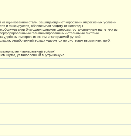
й из оцинкованной стали, защищающей от коррозии и аггресивных условий
ся и фиксируется, обеспечивая защиту от непогоды.
 техобслуживании благодаря широким дверцам, установленным на петлях из
и перфорированными гальванизированными стальными листами.
на удобным смотровым окном и запираемой ручкой.
оздуха. отработанный воздух удаляется по системам выхлопных труб.
материалам (минеральный войлок)
ем шума, установленный внутри кожуха.