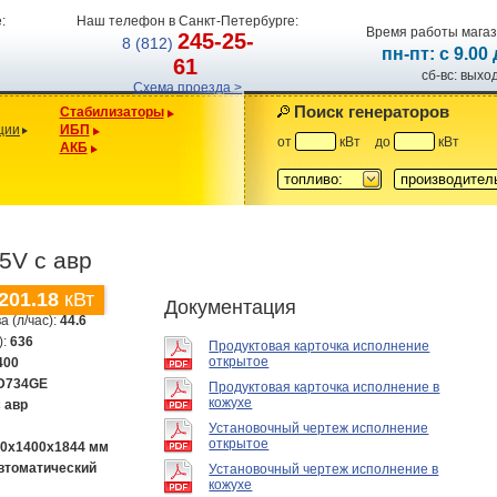
:
Наш телефон в Санкт-Петербурге:
Время работы магаз
245-25-
8 (812)
пн-пт: с 9.00
61
сб-вс: вых
Схема проезда >
Поиск генераторов
Стабилизаторы
ции
ИБП
от
кВт
до
кВт
АКБ
топливо:
производител
5V с авр
201.18
кВт
Документация
а (л/час):
44.6
):
636
Продуктовая карточка исполнение
открытое
400
D734GE
Продуктовая карточка исполнение в
кожухе
с авр
Установочный чертеж исполнение
открытое
00х1400х1844 мм
втоматический
Установочный чертеж исполнение в
кожухе