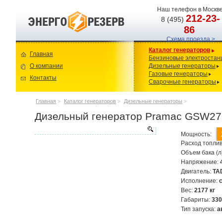
Наш телефон в Москве
212-23-
8 (495)
86
Схема проезда >
Каталог генераторов
Главная
Бензиновые электростан
О компании
Дизельные генераторы
Газовые генераторы
Контакты
Сварочные генераторы
Главная
>
Каталог генераторов
>
Дизельные генераторы
>
Дизельный генератор Pramac GSW27
Мощность:
Расход топлив
Объем бака (л
Напряжение:
Двигатель:
TA
Исполнение:
Вес:
2177 кг
Габариты:
33
Тип запуска:
а