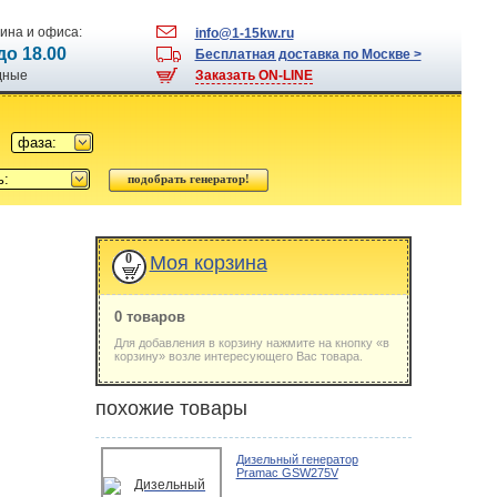
ина и офиса:
info@1-15kw.ru
 до 18.00
Бесплатная доставка по Москве >
одные
Заказать ON-LINE
фаза:
ь:
0
Моя корзина
0 товаров
Для добавления в корзину нажмите на кнопку «в
корзину» возле интересующего Вас товара.
похожие товары
Дизельный генератор
Pramac GSW275V