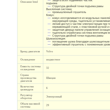
защита всех подвижных частей.
Описание html
подъема
Структура двойной точки подъема рамы
Выхлопная система:
промышленный глушитель
Кожух:
кожух изготавливается из модульных панеле
окружающей среды, тщательно устанавливает
легкий доступ к частям электростанции при
нержавеющей стали, с пластиковой ручкой 
защитная дверца панели управления оснаще
тщательно отработана система вентиляции в
Структура двойной точки подъема рамы
Шумоизоляция:
поглащение шума благодаря шумозащитным 
эффективный глушитель с пониженным уровн
Бренд двигателя
Volvo
Охлаждение
жидкостное
Емкость системы
32
охлаждения
Страна
производства
Швеция
двигателя
Количество
6
цилиндров
Регулятор
Электронный
оборотов
Объем масляной
29
системы