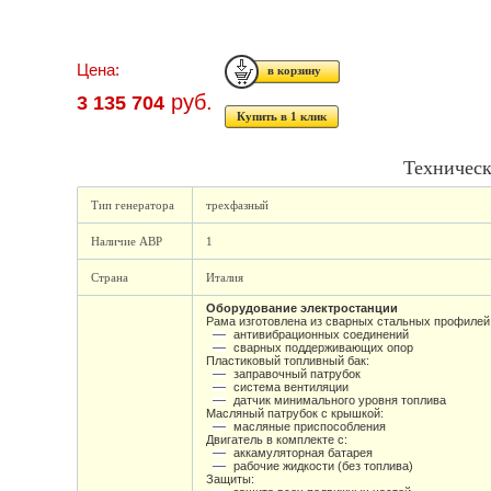
Цена:
руб.
3 135 704
Купить в 1 клик
Техническ
Тип генератора
трехфазный
Наличие АВР
1
Страна
Италия
Оборудование электростанции
Рама изготовлена из сварных стальных профилей 
антивибрационных соединений
сварных поддерживающих опор
Пластиковый топливный бак:
заправочный патрубок
система вентиляции
датчик минимального уровня топлива
Масляный патрубок с крышкой:
масляные приспособления
Двигатель в комплекте с:
аккамуляторная батарея
рабочие жидкости (без топлива)
Защиты: