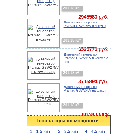
201.18
кВт
2945580
руб.
Дизельный генератор
Pramac GSW275V в кожухе
201.18
кВт
3525770
руб.
Дизельный генератор
Pramac GSW275V в кожухе с
авр
201.18
кВт
3715894
руб.
Дизельный генератор
Pramac GSW275V на шасси
201.18
кВт
по запросу
Генераторы по мощности:
1 - 1,5 кВт
3 - 3,5 кВт
4 - 4,5 кВт