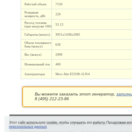
Рабочий объем
7150
Резервная
220
мощность, кВт
Расход топлива
55.13
(при нагрузке 100)
Габариты (кожух)
3951х1438х2085
Объем топливного
636
бака (кожух)
Вес (кожух)
2990
Номинальный ток
400
Альтернаторы
Mecc Alte ECO38-1LN/4
Вы можете заказать этот генератор,
заполн
8 (495) 212-23-86
Этот сайт использует cookie, чтобы улучшить его работу. Продолжая и
Главная
О компании
Статьи
Каталог
Бензинов
персональных данных