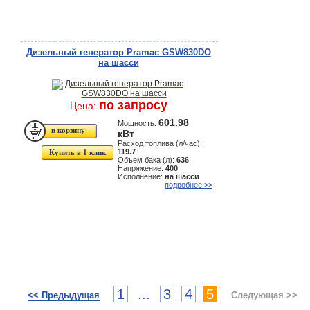
Дизельный генератор Pramac GSW830DO
на шасси
по запросу
Цена:
601.98
Мощность:
кВт
Расход топлива (л/час):
119.7
Купить в 1 клик
Объем бака (л):
636
Напряжение:
400
Исполнение:
на шасси
подробнее >>
1
...
3
4
5
<< Предыдущая
Следующая >>