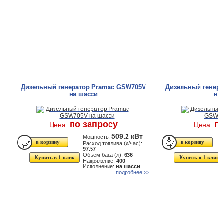
Дизельный генератор Pramac GSW705V
Дизельный гене
на шасси
н
по запросу
Цена:
Цена:
509.2 кВт
Мощность:
Расход топлива (л/час):
97.57
Объем бака (л):
636
Купить в 1 клик
Купить в 1 кли
Напряжение:
400
Исполнение:
на шасси
подробнее >>