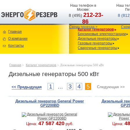
Наш телефон в
Наш тел
Москве:
Пе
212-23-
8 (495)
8 (81
86
Схема проезда >
Схем
Каталог генераторов
Главная
Бензиновые электростанции
О компании
Дизельные генераторы
Газовые генераторы
Контакты
Сварочные генераторы
Главная
>
Каталог генераторов
>
Дизельные генераторы 500 кВт
Дизельные генераторы 500 кВт
1
...
3
4
5
<< Предыдущая
Следующая >>
Дизельный генератор General Power
Дизельный ген
GP2200BD
GP25
47 587 420
48
Цена:
руб.
Цена: